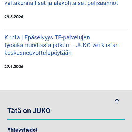
valtakunnalliset ja alakohtaiset pelisäännöt
29.5.2026
Kunta | Epäselvyys TE-palvelujen
työaikamuodoista jatkuu – JUKO vei kiistan
keskusneuvottelupöytään
27.5.2026
arrow_upwards
Tätä on JUKO
Yhteystiedot