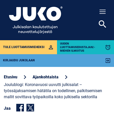
Togg
search
UUDEN
perm_identity
alarm
TULE LUOTTAMUSMIEHEKSI
LUOTTAMUSEDUSTAJAN/-
MIEHEN ILMOITUS
exit_to_app
KIRJAUDU JUKOLAAN
chevron_right
chevron_right
Etusivu
Ajankohtaista
Joulublogi: Koronavuosi uuvutti julkisalat –
työssäjaksamisen hätätila on todellinen, palkitsemisen
mallit sovittava työpaikoilla koko julkisella sektorilla
Jaa