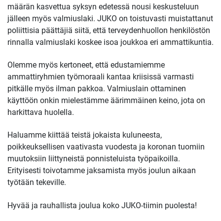
määrän kasvettua syksyn edetessä nousi keskusteluun
jälleen myös valmiuslaki. JUKO on toistuvasti muistattanut
poliittisia päättäjiä siitä, että terveydenhuollon henkilöstön
rinnalla valmiuslaki koskee isoa joukkoa eri ammattikuntia.
Olemme myös kertoneet, että edustamiemme
ammattiryhmien työmoraali kantaa kriisissä varmasti
pitkälle myös ilman pakkoa. Valmiuslain ottaminen
käyttöön onkin mielestämme äärimmäinen keino, jota on
harkittava huolella.
Haluamme kiittää teistä jokaista kuluneesta,
poikkeuksellisen vaativasta vuodesta ja koronan tuomiin
muutoksiin liittyneistä ponnisteluista työpaikoilla.
Erityisesti toivotamme jaksamista myös joulun aikaan
työtään tekeville.
Hyvää ja rauhallista joulua koko JUKO-tiimin puolesta!