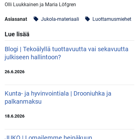
Olli Luukkainen ja Maria Löfgren
Asiasanat
Jukola-materiaali
Luottamusmiehet
local_offer
local_offer
Lue lisää
Blogi | Tekoälyllä tuottavuutta vai sekavuutta
julkiseen hallintoon?
26.6.2026
Kunta- ja hyvinvointiala | Drooniuhka ja
palkanmaksu
18.6.2026
JUKO | Lomailemme heinäkuun