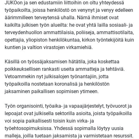
JUKOon ja sen edustamiin liittoihin on oltu yhteydessä
työpaikoilta, joissa henkilöstö on venynyt ja venyy edelleen
äärimmilleen terveytensä uhalla. Nämä ihmiset ovat
kaikilta julkisen työn alueilta: he ovat yhtä lailla sosiaali- ja
terveydenhuollon ammattilaisia, poliiseja, ammattisotilaita,
opettajia, yliopiston henkilökuntaa, kirkon työntekijöitä kuin
kuntien ja valtion virastojen virkamiehiä.
Käsillä on työssäjaksamisen hätätila, joka koskettaa
poikkeuksellisen rankasti useita ammatteja ja tehtäviä.
Vetoammekin nyt julkisalojen työnantajiin, jotta
työpaikoilla nostetaan koronalisä ja henkilöstön
jaksaminen paikallisen sopimisen ytimeen.
Työn organisointi, työaika- ja vapaajärjestelyt, työvuorot ja
lepoajat ovat julkisella sektorilla asioita, joista työpaikoilla
voi sopia paikallisesti toisin kuin virka- ja
työehtosopimuksissa. Yhdessä sopimalla löytyy uusia
malleja, joilla tuetaan jaksamista ja varmistetaan resurssit.