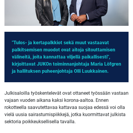
"Tulos- ja kertapalkkiot sekä muut vastaavat
palkitsemisen muodot ovat aitoja sitouttamisen
välineitä, joita kannattaa viljellä paikallisesti",
kirjoittavat JUKOn toiminnanjohtaja Maria Löfgren
ja hallituksen puheenjohtaja Olli Luukkainen.
Julkisaloilla työskentelevät ovat ottaneet työssään vastaan
vajaan vuoden aikana kaksi korona-aaltoa. Ennen
rokotteella saavutettavaa kattavaa suojaa edessä voi olla
vielä uusia sairastumispiikkejä, jotka kuormittavat julkista
sektoria poikkeuksellisella tavalla.