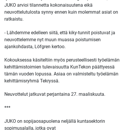
JUKO arvioi tilannetta kokonaisuutena eikä
neuvottelutulosta synny ennen kuin molemmat asiat on
ratkaistu.
- Lähdemme edelleen siitä, että kiky-tunnit poistuvat ja
neuvottelemme nyt muun muassa poistumisen
ajankohdasta, Löfgren kertoo.
Kokouksessa käsiteltiin myös perusteellisesti työelämän
kehittämistoimien tulevaisuutta KunTekon päättyessä
tämän vuoden lopussa. Asiaa on valmisteltu työelämän
kehittämisryhmä Tekryssä.
Neuvottelut jatkuvat perjantaina 27. maaliskuuta.
***
JUKO on sopijaosapuolena neljällä kuntasektorin
sopimusalalla, jotka ovat