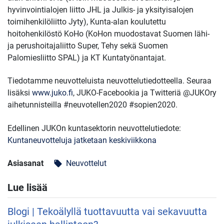
hyvinvointialojen liitto JHL ja Julkis- ja yksityisalojen
toimihenkilöliitto Jyty), Kunta-alan koulutettu
hoitohenkilöstö KoHo (KoHon muodostavat Suomen lähi-
ja perushoitajaliitto Super, Tehy sekä Suomen
Palomiesliitto SPAL) ja KT Kuntatyönantajat.
Tiedotamme neuvotteluista neuvottelutiedotteella. Seuraa
lisäksi
www.juko.fi
, JUKO-Facebookia ja Twitteriä @JUKOry
aihetunnisteilla #neuvotellen2020 #sopien2020.
Edellinen JUKOn kuntasektorin neuvottelutiedote:
Kuntaneuvotteluja jatketaan keskiviikkona
Asiasanat
Neuvottelut
local_offer
Lue lisää
Blogi | Tekoälyllä tuottavuutta vai sekavuutta