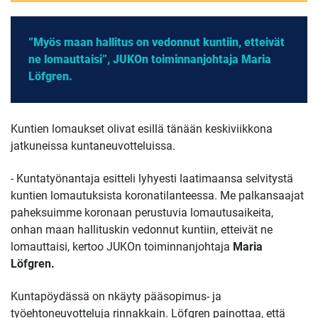
”Myös maan hallitus on vedonnut kuntiin, etteivät
ne lomauttaisi”, JUKOn toiminnanjohtaja Maria
Löfgren.
Kuntien lomaukset olivat esillä tänään keskiviikkona
jatkuneissa kuntaneuvotteluissa.
- Kuntatyönantaja esitteli lyhyesti laatimaansa selvitystä
kuntien lomautuksista koronatilanteessa. Me palkansaajat
paheksuimme koronaan perustuvia lomautusaikeita,
onhan maan hallituskin vedonnut kuntiin, etteivät ne
lomauttaisi, kertoo JUKOn toiminnanjohtaja
Maria
Löfgren.
Kuntapöydässä on nkäyty pääsopimus- ja
työehtoneuvotteluja rinnakkain. Löfgren painottaa, että