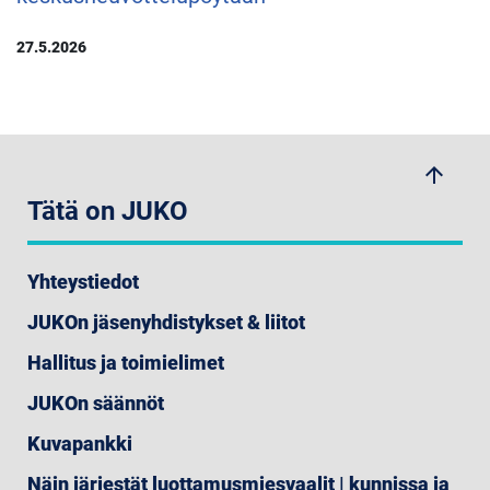
27.5.2026
arrow_upwards
Tätä on JUKO
Yhteystiedot
JUKOn jäsenyhdistykset & liitot
Hallitus ja toimielimet
JUKOn säännöt
Kuvapankki
Näin järjestät luottamusmiesvaalit | kunnissa ja