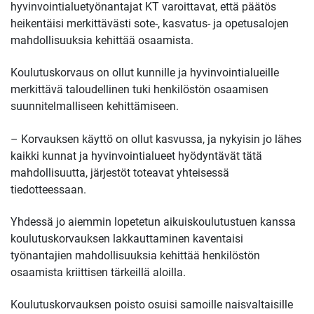
hyvinvointialuetyönantajat KT varoittavat, että päätös
heikentäisi merkittävästi sote-, kasvatus- ja opetusalojen
mahdollisuuksia kehittää osaamista.
Koulutuskorvaus on ollut kunnille ja hyvinvointialueille
merkittävä taloudellinen tuki henkilöstön osaamisen
suunnitelmalliseen kehittämiseen.
– Korvauksen käyttö on ollut kasvussa, ja nykyisin jo lähes
kaikki kunnat ja hyvinvointialueet hyödyntävät tätä
mahdollisuutta, järjestöt toteavat yhteisessä
tiedotteessaan.
Yhdessä jo aiemmin lopetetun aikuiskoulutustuen kanssa
koulutuskorvauksen lakkauttaminen kaventaisi
työnantajien mahdollisuuksia kehittää henkilöstön
osaamista kriittisen tärkeillä aloilla.
Koulutuskorvauksen poisto osuisi samoille naisvaltaisille