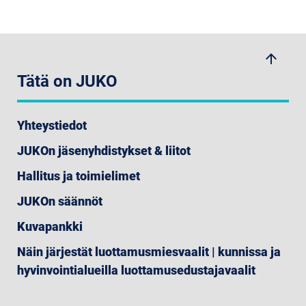
arrow_upwards
Tätä on JUKO
Yhteystiedot
JUKOn jäsenyhdistykset & liitot
Hallitus ja toimielimet
JUKOn säännöt
Kuvapankki
Näin järjestät luottamusmiesvaalit | kunnissa ja
hyvinvointialueilla luottamusedustajavaalit