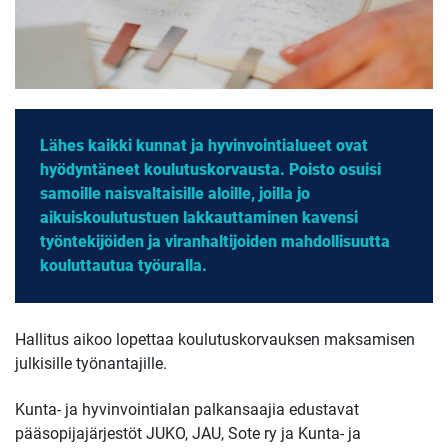
Lähes kaikki kunnat ja hyvinvointialueet ovat
hyödyntäneet koulutuskorvausta. Poisto osuisi
samoille naisvaltaisille aloille, joilla jo
aikuiskoulutustuen lakkauttaminen kavensi
työntekijöiden ja viranhaltijoiden mahdollisuutta
kouluttautua työuralla.
Hallitus aikoo lopettaa koulutuskorvauksen maksamisen
julkisille työnantajille.
Kunta- ja hyvinvointialan palkansaajia edustavat
pääsopijajärjestöt JUKO, JAU, Sote ry ja Kunta- ja