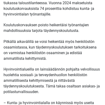
tiukassa taloustilanteessa. Vuonna 2024 maksetuista
koulutuskorvauksista 74 prosenttia kohdistuu kunta- ja
hyvinvointialan työnantajille.
Koulutuskorvauksen poisto heikentäisi työnantajien
mahdollisuuksia tarjota täydennyskoulutusta.
Pitkällä aikavälillä se voisi heikentää myös henkilöstön
osaamistasoa, kun täydennyskoulutuksen tarkoituksena
on varmistaa henkilöstön osaaminen ja edistää
ammatillista kehittymistä.
Hyvinvointialueilla on lainsäädännön pohjalta velvollisuus
huolehtia sosiaali- ja terveydenhuollon henkilöstön
ammatillisesta kehittymisestä ja riittävästä
täydennyskoulutuksesta. Tämä takaa osaltaan asiakas- ja
potilasturvallisuuden.
– Kunta- ja hyvinvointialalla on käynnissä myös useita