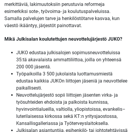
merkittäviä, lakimuutoksiin perustuvia reformeja
esimerkiksi sote-, työvoima- ja koulutuspalveluissa.
Samalla palvelujen tarve ja henkilöstötarve kasvaa, kun
väestö ikääntyy, järjestöt painottavat.
Mikä Julkisalan koulutettujen neuvottelujärjestö JUKO?
JUKO edustaa julkisalojen sopimusneuvotteluissa
35:tä akavalaista ammattiliittoa, joilla on yhteensä
200 000 jäsentä.
Työpaikoilla 3 500 jukolaista luottamusmiestä
edustaa kaikkia JUKOn liittojen jäseniä ja neuvottelee
paikallisesti.
Neuvottelujärjestö sopii liittojen jäsenten virka- ja
työsuhteiden ehdoista ja palkoista kunnissa,
hyvinvointialueilla, valtiolla, yliopistoissa, evankelis–
luterilaisessa kirkossa sekä KT:n yritysjaostossa,
Kansallisgalleriassa ja Työterveyslaitoksella.
Julkisalan asiantuntija, esihenkilö- tai johtotehtävissä