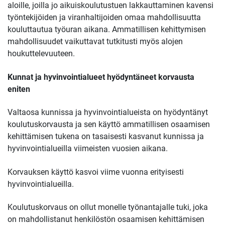
aloille, joilla jo aikuiskoulutustuen lakkauttaminen kavensi
työntekijöiden ja viranhaltijoiden omaa mahdollisuutta
kouluttautua työuran aikana. Ammatillisen kehittymisen
mahdollisuudet vaikuttavat tutkitusti myös alojen
houkuttelevuuteen.
Kunnat ja hyvinvointialueet hyödyntäneet korvausta
eniten
Valtaosa kunnissa ja hyvinvointialueista on hyödyntänyt
koulutuskorvausta ja sen käyttö ammatillisen osaamisen
kehittämisen tukena on tasaisesti kasvanut kunnissa ja
hyvinvointialueilla viimeisten vuosien aikana.
Korvauksen käyttö kasvoi viime vuonna erityisesti
hyvinvointialueilla.
Koulutuskorvaus on ollut monelle työnantajalle tuki, joka
on mahdollistanut henkilöstön osaamisen kehittämisen