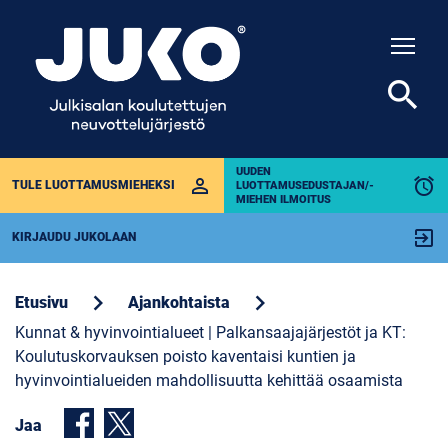
Togg
search
UUDEN
perm_identity
alarm
TULE LUOTTAMUSMIEHEKSI
LUOTTAMUSEDUSTAJAN/-
MIEHEN ILMOITUS
exit_to_app
KIRJAUDU JUKOLAAN
chevron_right
chevron_right
Etusivu
Ajankohtaista
Kunnat & hyvinvointialueet | Palkansaajajärjestöt ja KT:
Koulutuskorvauksen poisto kaventaisi kuntien ja
hyvinvointialueiden mahdollisuutta kehittää osaamista
Jaa