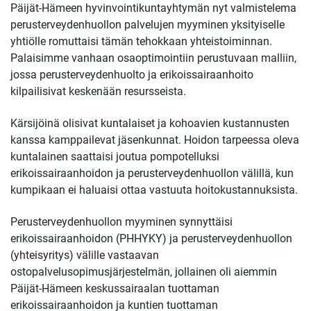
Päijät-Hämeen hyvinvointikuntayhtymän nyt valmistelema
perusterveydenhuollon palvelujen myyminen yksityiselle
yhtiölle romuttaisi tämän tehokkaan yhteistoiminnan.
Palaisimme vanhaan osaoptimointiin perustuvaan malliin,
jossa perusterveydenhuolto ja erikoissairaanhoito
kilpailisivat keskenään resursseista.
Kärsijöinä olisivat kuntalaiset ja kohoavien kustannusten
kanssa kamppailevat jäsenkunnat. Hoidon tarpeessa oleva
kuntalainen saattaisi joutua pompotelluksi
erikoissairaanhoidon ja perusterveydenhuollon välillä, kun
kumpikaan ei haluaisi ottaa vastuuta hoitokustannuksista.
Perusterveydenhuollon myyminen synnyttäisi
erikoissairaanhoidon (PHHYKY) ja perusterveydenhuollon
(yhteisyritys) välille vastaavan
ostopalvelusopimusjärjestelmän, jollainen oli aiemmin
Päijät-Hämeen keskussairaalan tuottaman
erikoissairaanhoidon ja kuntien tuottaman