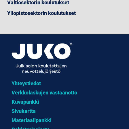
Valtiosektorin koulutukset
Yliopistosektorin koulutukset
Yhteystiedot
Verkkolaskujen vastaanotto
Kuvapankki
Sivukartta
Materiaalipankki