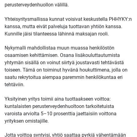
perusterveydenhuollon välillä.
Yhteisyritysmallissa kunnat voisivat keskustella PHHYKY:n
kanssa, mutta eivät palveluja tuottavan yhtiön kanssa.
Kunnille jäisi tilanteessa lähinnä maksajan rooli.
Nykymalli mahdollistaa muun muassa henkilöstön
osaamisen kehittämisen. Osana lisäkouluttautumista
yhtymän sisällä on voinut siirtyä joustavasti tehtävästä
toiseen. Tämä on toiminut hyvänä houkuttimena, jolla on
saatu rekrytoitua aiempaa paremmin henkilökuntaa eri
tehtäviin.
Yksityinen yritys toimii aina tuottaakseen voittoa:
kuntalaisten perusterveydenhuoltoon tarkoitetuista
varoista arviolta 5–10 prosenttia jaettaisiin voittona
yrityksen omistajille.
Jotta voittoa syntyisi, yhtiö saattaa pyrkiä vähentämään