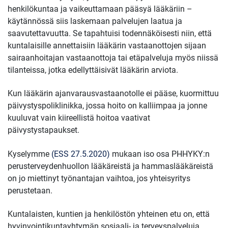
henkilökuntaa ja vaikeuttamaan pääsyä lääkäriin –
käytännössä siis laskemaan palvelujen laatua ja
saavutettavuutta. Se tapahtuisi todennäköisesti niin, että
kuntalaisille annettaisiin lääkärin vastaanottojen sijaan
sairaanhoitajan vastaanottoja tai etäpalveluja myös niissä
tilanteissa, jotka edellyttäisivät lääkärin arviota.
Kun lääkärin ajanvarausvastaanotolle ei pääse, kuormittuu
päivystyspoliklinikka, jossa hoito on kalliimpaa ja jonne
kuuluvat vain kiireellistä hoitoa vaativat
päivystystapaukset.
Kyselymme
(ESS 27.5.2020)
mukaan iso osa PHHYKY:n
perusterveydenhuollon lääkäreistä ja hammaslääkäreistä
on jo miettinyt työnantajan vaihtoa, jos yhteisyritys
perustetaan.
Kuntalaisten, kuntien ja henkilöstön yhteinen etu on, että
hyvinvointikuntayhtymän sosiaali- ja terveyspalveluja