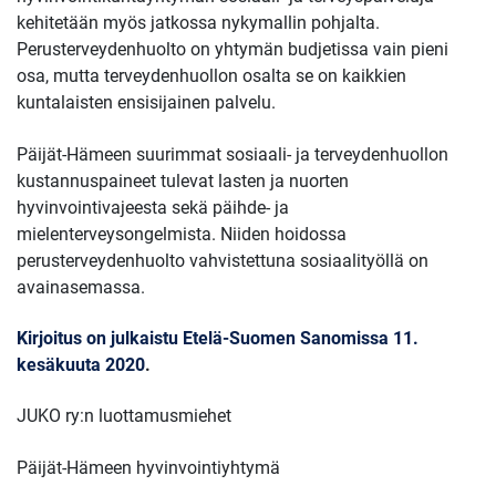
kehitetään myös jatkossa nykymallin pohjalta.
Perusterveydenhuolto on yhtymän budjetissa vain pieni
osa, mutta terveydenhuollon osalta se on kaikkien
kuntalaisten ensisijainen palvelu.
Päijät-Hämeen suurimmat sosiaali- ja terveydenhuollon
kustannuspaineet tulevat lasten ja nuorten
hyvinvointivajeesta sekä päihde- ja
mielenterveysongelmista. Niiden hoidossa
perusterveydenhuolto vahvistettuna sosiaalityöllä on
avainasemassa.
Kirjoitus on julkaistu Etelä-Suomen Sanomissa 11.
kesäkuuta 2020
.
JUKO ry:n luottamusmiehet
Päijät-Hämeen hyvinvointiyhtymä