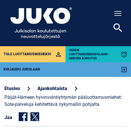
Togg
search
UUDEN
perm_identity
alarm
TULE LUOTTAMUSMIEHEKSI
LUOTTAMUSEDUSTAJAN/-
MIEHEN ILMOITUS
exit_to_app
KIRJAUDU JUKOLAAN
chevron_right
chevron_right
Etusivu
Ajankohtaista
Päijät-Hämeen hyvinvointiyhtymän pääluottamusmiehet:
Sote-palveluja kehitettävä nykymallin pohjalta
Jaa