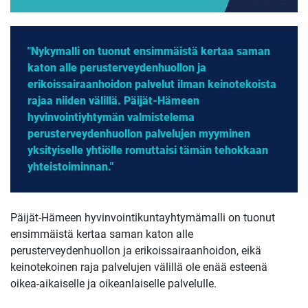
"Nykymalli on tuonut ensimmäistä kertaa saman
katon alle perusterveydenhuollon ja
erikoissairaanhoidon palvelut ilman keinotekoista
rajaa niiden välillä. Päijät-Hämeen
hyvinvointiyhtymän valmistelema
perusterveydenhuollon palvelujen myyminen
yksityiselle yhtiölle romuttaisi tämän tehokkaan
yhteistoiminnan."
Päijät-Hämeen hyvinvointikuntayhtymämalli on tuonut
ensimmäistä kertaa saman katon alle
perusterveydenhuollon ja erikoissairaanhoidon, eikä
keinotekoinen raja palvelujen välillä ole enää esteenä
oikea-aikaiselle ja oikeanlaiselle palvelulle.