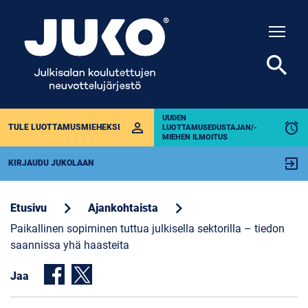
Togg
search
UUDEN
perm_identity
alarm
TULE LUOTTAMUSMIEHEKSI
LUOTTAMUSEDUSTAJAN/-
MIEHEN ILMOITUS
exit_to_app
KIRJAUDU JUKOLAAN
chevron_right
chevron_right
Etusivu
Ajankohtaista
Paikallinen sopiminen tuttua julkisella sektorilla – tiedon
saannissa yhä haasteita
Jaa