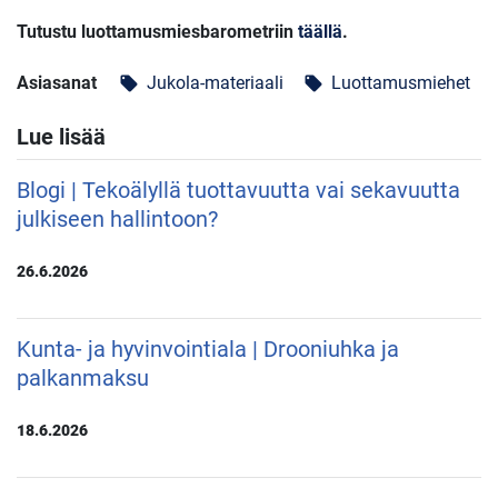
Tutustu luottamusmiesbarometriin
täällä
.
Asiasanat
Jukola-materiaali
Luottamusmiehet
local_offer
local_offer
Lue lisää
Blogi | Tekoälyllä tuottavuutta vai sekavuutta
julkiseen hallintoon?
26.6.2026
Kunta- ja hyvinvointiala | Drooniuhka ja
palkanmaksu
18.6.2026