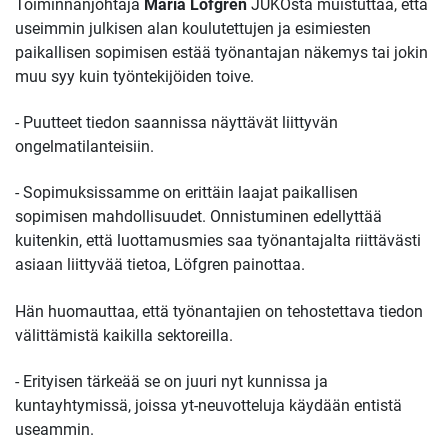
Toiminnanjohtaja
Maria Löfgren
JUKOsta muistuttaa, että
useimmin julkisen alan koulutettujen ja esimiesten
paikallisen sopimisen estää työnantajan näkemys tai jokin
muu syy kuin työntekijöiden toive.
- Puutteet tiedon saannissa näyttävät liittyvän
ongelmatilanteisiin.
- Sopimuksissamme on erittäin laajat paikallisen
sopimisen mahdollisuudet. Onnistuminen edellyttää
kuitenkin, että luottamusmies saa työnantajalta riittävästi
asiaan liittyvää tietoa, Löfgren painottaa.
Hän huomauttaa, että työnantajien on tehostettava tiedon
välittämistä kaikilla sektoreilla.
- Erityisen tärkeää se on juuri nyt kunnissa ja
kuntayhtymissä, joissa yt-neuvotteluja käydään entistä
useammin.