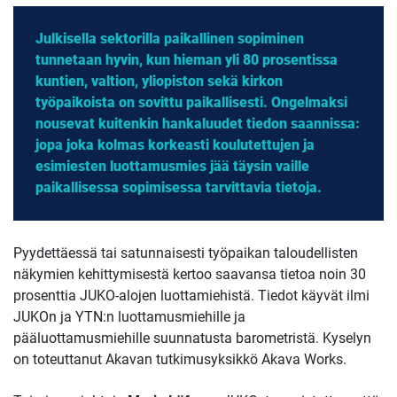
Julkisella sektorilla paikallinen sopiminen
tunnetaan hyvin, kun hieman yli 80 prosentissa
kuntien, valtion, yliopiston sekä kirkon
työpaikoista on sovittu paikallisesti. Ongelmaksi
nousevat kuitenkin hankaluudet tiedon saannissa:
jopa joka kolmas korkeasti koulutettujen ja
esimiesten luottamusmies jää täysin vaille
paikallisessa sopimisessa tarvittavia tietoja.
Pyydettäessä tai satunnaisesti työpaikan taloudellisten
näkymien kehittymisestä kertoo saavansa tietoa noin 30
prosenttia JUKO-alojen luottamiehistä. Tiedot käyvät ilmi
JUKOn ja YTN:n luottamusmiehille ja
pääluottamusmiehille suunnatusta barometristä. Kyselyn
on toteuttanut Akavan tutkimusyksikkö Akava Works.