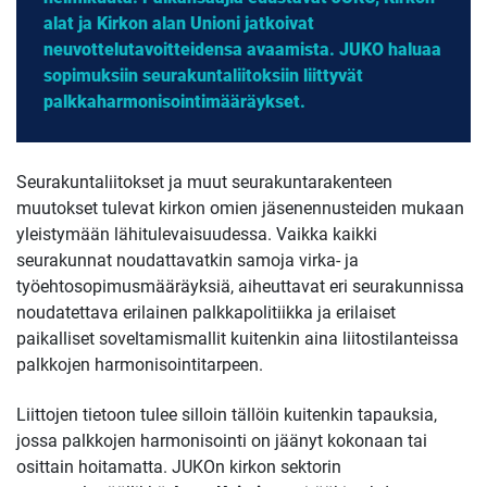
alat ja Kirkon alan Unioni jatkoivat
neuvottelutavoitteidensa avaamista. JUKO haluaa
sopimuksiin seurakuntaliitoksiin liittyvät
palkkaharmonisointimääräykset.
Seurakuntaliitokset ja muut seurakuntarakenteen
muutokset tulevat kirkon omien jäsenennusteiden mukaan
yleistymään lähitulevaisuudessa. Vaikka kaikki
seurakunnat noudattavatkin samoja virka- ja
työehtosopimusmääräyksiä, aiheuttavat eri seurakunnissa
noudatettava erilainen palkkapolitiikka ja erilaiset
paikalliset soveltamismallit kuitenkin aina liitostilanteissa
palkkojen harmonisointitarpeen.
Liittojen tietoon tulee silloin tällöin kuitenkin tapauksia,
jossa palkkojen harmonisointi on jäänyt kokonaan tai
osittain hoitamatta. JUKOn kirkon sektorin