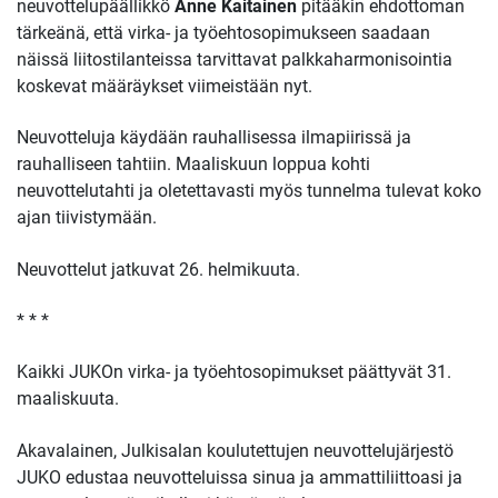
neuvottelupäällikkö
Anne Kaitainen
pitääkin ehdottoman
tärkeänä, että virka- ja työehtosopimukseen saadaan
näissä liitostilanteissa tarvittavat palkkaharmonisointia
koskevat määräykset viimeistään nyt.
Neuvotteluja käydään rauhallisessa ilmapiirissä ja
rauhalliseen tahtiin. Maaliskuun loppua kohti
neuvottelutahti ja oletettavasti myös tunnelma tulevat koko
ajan tiivistymään.
Neuvottelut jatkuvat 26. helmikuuta.
* * *
Kaikki JUKOn virka- ja työehtosopimukset päättyvät 31.
maaliskuuta.
Akavalainen, Julkisalan koulutettujen neuvottelujärjestö
JUKO edustaa neuvotteluissa sinua ja ammattiliittoasi ja