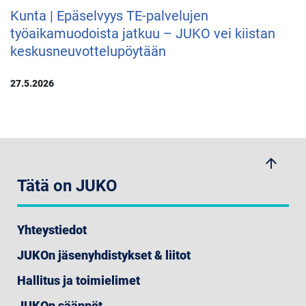
Kunta | Epäselvyys TE-palvelujen
työaikamuodoista jatkuu – JUKO vei kiistan
keskusneuvottelupöytään
27.5.2026
arrow_upwards
Tätä on JUKO
Yhteystiedot
JUKOn jäsenyhdistykset & liitot
Hallitus ja toimielimet
JUKOn säännöt