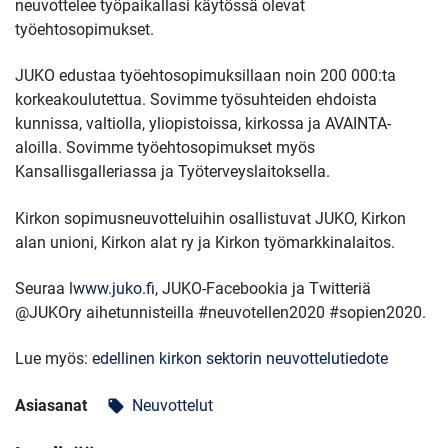
neuvottelee työpaikallasi käytössä olevat
työehtosopimukset.
JUKO edustaa työehtosopimuksillaan noin 200 000:ta
korkeakoulutettua. Sovimme työsuhteiden ehdoista
kunnissa, valtiolla, yliopistoissa, kirkossa ja AVAINTA-
aloilla. Sovimme työehtosopimukset myös
Kansallisgalleriassa ja Työterveyslaitoksella.
Kirkon sopimusneuvotteluihin osallistuvat JUKO, Kirkon
alan unioni, Kirkon alat ry ja Kirkon työmarkkinalaitos.
Seuraa l
www.juko.fi
, JUKO-Facebookia ja Twitteriä
@JUKOry aihetunnisteilla #neuvotellen2020 #sopien2020.
Lue myös:
edellinen kirkon sektorin neuvottelutiedote
Asiasanat
Neuvottelut
local_offer