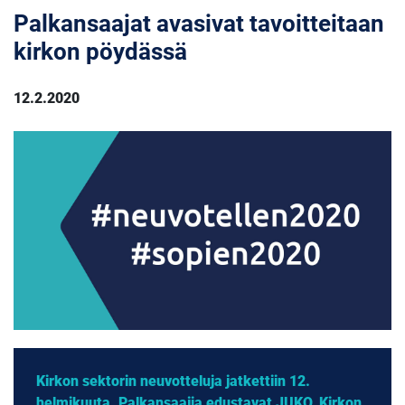
Palkansaajat avasivat tavoitteitaan
kirkon pöydässä
12.2.2020
Kirkon sektorin neuvotteluja jatkettiin 12.
helmikuuta. Palkansaajia edustavat JUKO, Kirkon