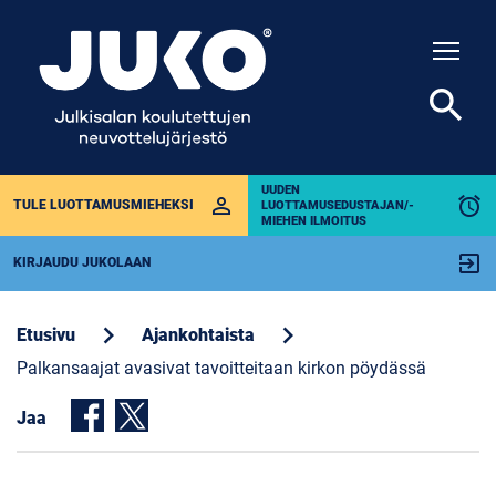
Togg
search
UUDEN
perm_identity
alarm
TULE LUOTTAMUSMIEHEKSI
LUOTTAMUSEDUSTAJAN/-
MIEHEN ILMOITUS
exit_to_app
KIRJAUDU JUKOLAAN
chevron_right
chevron_right
Etusivu
Ajankohtaista
Palkansaajat avasivat tavoitteitaan kirkon pöydässä
Jaa