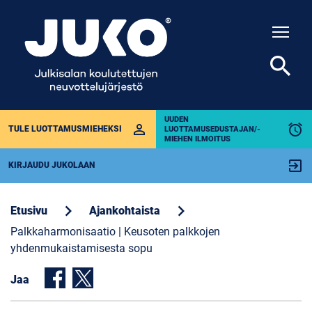
Togg
search
UUDEN
perm_identity
alarm
TULE LUOTTAMUSMIEHEKSI
LUOTTAMUSEDUSTAJAN/-
MIEHEN ILMOITUS
exit_to_app
KIRJAUDU JUKOLAAN
chevron_right
chevron_right
Etusivu
Ajankohtaista
Palkkaharmonisaatio | Keusoten palkkojen
yhdenmukaistamisesta sopu
Jaa