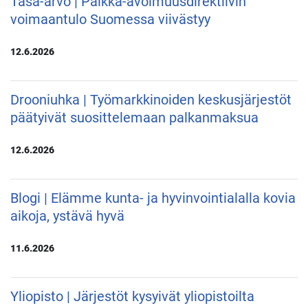
Tasa-arvo | Palkka-avoimuusdirektiivin
voimaantulo Suomessa viivästyy
12.6.2026
Drooniuhka | Työmarkkinoiden keskusjärjestöt
päätyivät suosittelemaan palkanmaksua
12.6.2026
Blogi | Elämme kunta- ja hyvinvointialalla kovia
aikoja, ystävä hyvä
11.6.2026
Yliopisto | Järjestöt kysyivät yliopistoilta