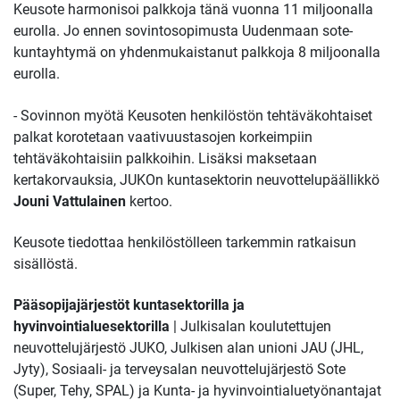
Keusote harmonisoi palkkoja tänä vuonna 11 miljoonalla
eurolla. Jo ennen sovintosopimusta Uudenmaan sote-
kuntayhtymä on yhdenmukaistanut palkkoja 8 miljoonalla
eurolla.
- Sovinnon myötä Keusoten henkilöstön tehtäväkohtaiset
palkat korotetaan vaativuustasojen korkeimpiin
tehtäväkohtaisiin palkkoihin. Lisäksi maksetaan
kertakorvauksia, JUKOn kuntasektorin neuvottelupäällikkö
Jouni Vattulainen
kertoo.
Keusote tiedottaa henkilöstölleen tarkemmin ratkaisun
sisällöstä.
Pääsopijajärjestöt kuntasektorilla ja
hyvinvointialuesektorilla
| Julkisalan koulutettujen
neuvottelujärjestö JUKO, Julkisen alan unioni JAU (JHL,
Jyty), Sosiaali- ja terveysalan neuvottelujärjestö Sote
(Super, Tehy, SPAL) ja Kunta- ja hyvinvointialuetyönantajat