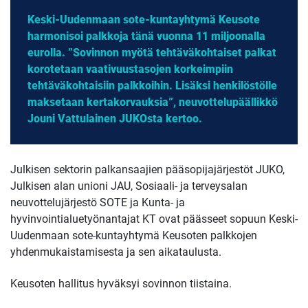
Keski-Uudenmaan sote-kuntayhtymä Keusote
harmonisoi palkkoja tänä vuonna 11 miljoonalla
eurolla. ”Sovinnon myötä tehtäväkohtaiset palkat
korotetaan vaativuustasojen korkeimpiin
tehtäväkohtaisiin palkkoihin. Lisäksi henkilöstölle
maksetaan kertakorvauksia”, neuvottelupäällikkö
Jouni Vattulainen JUKOsta kertoo.
Julkisen sektorin palkansaajien pääsopijajärjestöt JUKO,
Julkisen alan unioni JAU, Sosiaali- ja terveysalan
neuvottelujärjestö SOTE ja Kunta- ja
hyvinvointialuetyönantajat KT ovat päässeet sopuun Keski-
Uudenmaan sote-kuntayhtymä Keusoten palkkojen
yhdenmukaistamisesta ja sen aikataulusta.
Keusoten hallitus hyväksyi sovinnon tiistaina.