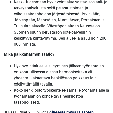
Keski-Uudenmaan hyvinvointialue vastaa sosiaali- ja
terveyspalveluista sekä pelastustoimen ja
erikoissairaanhoidon järjestämisestä Hyvinkään,
Järvenpään, Mäntsälän, Nurmijärven, Pornaisten ja
Tuusulan alueella. Väestöpohjaltaan Keusote on
Suomen suurin perustason sote-palveluihin
keskittyvä kuntayhtymä. Sen alueella asuu noin 200
000 ihmistä.
Mikä palkkaharmonisaatio?
Hyvinvointialueelle siirtymisen jälkeen työnantajan
on kohtuullisessa ajassa harmonisoitava eli
yhdenmukaistettava henkilöstön palkkaus lain
edellyttämällä tavalla.
Koko henkilöstö työskentelee samalle työnantajalle ja
työnantajan on kohdeltava henkilöstöä
tasapuolisesti.
JUKO Uutiset 9.11.2022
|
Aiheesta myös | Essoten