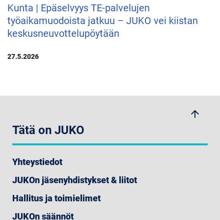
Kunta | Epäselvyys TE-palvelujen
työaikamuodoista jatkuu – JUKO vei kiistan
keskusneuvottelupöytään
27.5.2026
arrow_upwards
Tätä on JUKO
Yhteystiedot
JUKOn jäsenyhdistykset & liitot
Hallitus ja toimielimet
JUKOn säännöt