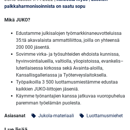
palkkaharmonisoinnista on saatu sopu
Mikä JUKO?
Edustamme julkisalojen työmarkkinaneuvotteluissa
35:tä akavalaista ammattiliittoa, joilla on yhteensä
200 000 jäsentä.
Sovimme virka- ja työsuhteiden ehdoista kunnissa,
hyvinvointialueilla, valtiolla, yliopistoissa, evankelis–
luterilaisessa kirkossa sekä Avainta-aloilla,
Kansallisgalleriassa ja Työterveyslaitoksella.
Työpaikoilla 3 500 luottamusmiestämme edustaa
kaikkien JUKO-liittojen jäseniä.
Käymme työnantajien kanssa jatkuvaa vuoropuhelua
paremman työelämän puolesta.
Asiasanat
Jukola-materiaali
Luottamusmiehet
local_offer
local_offer
Lue lisää