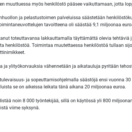
ävien muuttuessa myös henkilöstö pääsee vaikuttamaan, jotta lop
nhuollon ja pelastustoimen palveluissa säästetään henkilöstöku
imintaneuvottelujen tavoitteena oli säästää 9,1 miljoonaa euro
tanut toteuttavansa lakkauttamalla täyttämättä olevia tehtäviä j
utta henkilöstöä. Toimintaa muutettaessa henkilöstöä tullaan si
tinimikkeet.
ja ylityökorvauksia vähennetään ja aikatauluja pyritään teho
 tulevaisuus- ja sopeuttamisohjelmalla säästöjä ensi vuonna 30
uista se on aikeissa leikata tänä aikana 20 miljoonaa euroa.
llistää noin 8 000 työntekijää, sillä on käytössä yli 800 miljoonan
istä viime syksynä.