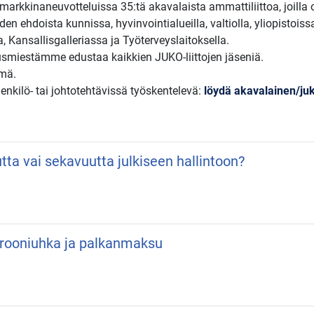
arkkinaneuvotteluissa 35:tä akavalaista ammattiliittoa, joilla
en ehdoista kunnissa, hyvinvointialueilla, valtiolla, yliopistoiss
a, Kansallisgalleriassa ja Työterveyslaitoksella.
usmiestämme edustaa kaikkien JUKO-liittojen jäseniä.
ämä.
henkilö- tai johtotehtävissä työskentelevä:
löydä akavalainen/juko
utta vai sekavuutta julkiseen hallintoon?
 Drooniuhka ja palkanmaksu