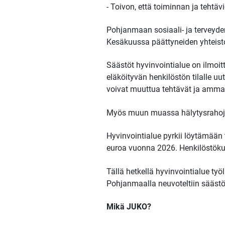
- Toivon, että toiminnan ja teht
Pohjanmaan sosiaali- ja terveyde
Kesäkuussa päättyneiden yhteisto
Säästöt hyvinvointialue on ilmoit
eläköityvän henkilöstön tilalle u
voivat muuttua tehtävät ja ammat
Myös muun muassa hälytysrahoja 
Hyvinvointialue pyrkii löytämään
euroa vuonna 2026. Henkilöstökul
Tällä hetkellä hyvinvointialue työ
Pohjanmaalla neuvoteltiin säästö
Mikä JUKO?