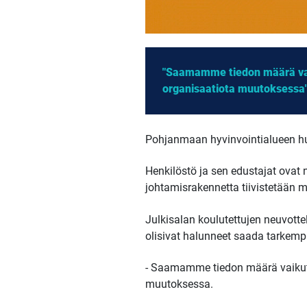
"Saamamme tiedon määrä vai
organisaatiota muutoksessa
Pohjanmaan hyvinvointialueen huh
Henkilöstö ja sen edustajat ovat
johtamisrakennetta tiivistetään 
Julkisalan koulutettujen neuvot
olisivat halunneet saada tarkempi
- Saamamme tiedon määrä vaikutt
muutoksessa.