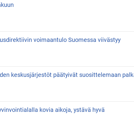
äkuun
usdirektiivin voimaantulo Suomessa viivästyy
iden keskusjärjestöt päätyivät suosittelemaan pa
vinvointialalla kovia aikoja, ystävä hyvä