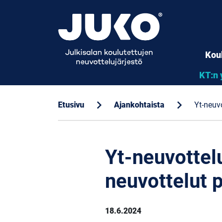
Kou
KT:n 
chevron_right
chevron_right
Etusivu
Ajankohtaista
Yt-neuv
Yt-neuvottel
neuvottelut p
18.6.2024