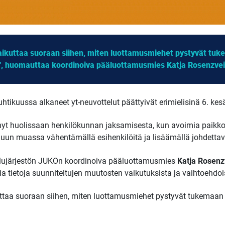
kuttaa suoraan siihen, miten luottamusmiehet pystyvät tuke
", huomauttaa koordinoiva pääluottamusmies Katja Rosenzvei
tikuussa alkaneet yt-neuvottelut päättyivät erimielisinä 6. kes
 nyt huolissaan henkilökunnan jaksamisesta, kun avoimia paikkoj
muun muassa vähentämällä esihenkilöitä ja lisäämällä johdetta
telujärjestön JUKOn koordinoiva pääluottamusmies
Katja Rosenz
a tietoja suunniteltujen muutosten vaikutuksista ja vaihtoehdoi
aa suoraan siihen, miten luottamusmiehet pystyvät tukemaan h