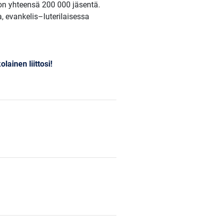
 on yhteensä 200 000 jäsentä.
a, evankelis–luterilaisessa
lainen liittosi!