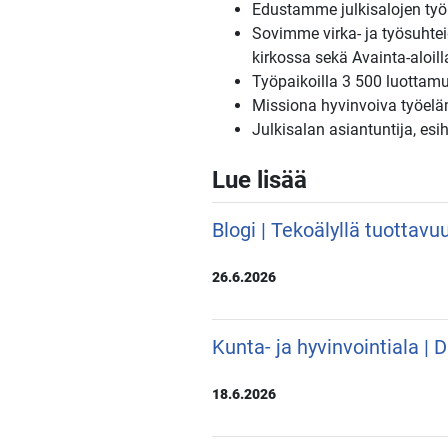
Edustamme julkisalojen työm
Sovimme virka- ja työsuhteid
kirkossa sekä Avainta-aloill
Työpaikoilla 3 500 luottam
Missiona hyvinvoiva työel
Julkisalan asiantuntija, esi
Lue lisää
Blogi | Tekoälyllä tuottavu
26.6.2026
Kunta- ja hyvinvointiala |
18.6.2026