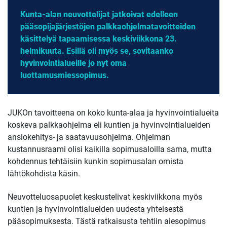
Kunta-alan neuvottelijat jatkoivat edelleen
pääsopijajärjestöjen palkkaohjelmatavoitteiden
käsittelyä tapaamisessa keskiviikkona 23.
helmikuuta. Esillä oli myös se, sovitaanko
hyvinvointialueille jo nyt oma
luottamusmiessopimus.
JUKOn tavoitteena on koko kunta-alaa ja hyvinvointialueita
koskeva palkkaohjelma eli kuntien ja hyvinvointialueiden
ansiokehitys- ja saatavuusohjelma. Ohjelman
kustannusraami olisi kaikilla sopimusaloilla sama, mutta
kohdennus tehtäisiin kunkin sopimusalan omista
lähtökohdista käsin.
Neuvotteluosapuolet keskustelivat keskiviikkona myös
kuntien ja hyvinvointialueiden uudesta yhteisestä
pääsopimuksesta. Tästä ratkaisusta tehtiin aiesopimus