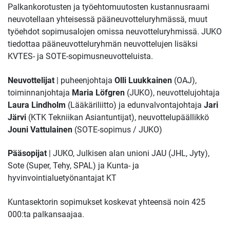
Palkankorotusten ja työehtomuutosten kustannusraami
neuvotellaan yhteisessä pääneuvotteluryhmässä, muut
työehdot sopimusalojen omissa neuvotteluryhmissä. JUKO
tiedottaa pääneuvotteluryhmän neuvottelujen lisäksi
KVTES- ja SOTE-sopimusneuvotteluista.
Neuvottelijat
| puheenjohtaja
Olli Luukkainen
(OAJ),
toiminnanjohtaja
Maria Löfgren
(JUKO), neuvottelujohtaja
Laura Lindholm
(Lääkäriliitto) ja edunvalvontajohtaja
Jari
Järvi
(KTK Tekniikan Asiantuntijat), neuvottelupäällikkö
Jouni Vattulainen
(SOTE-sopimus / JUKO)
Pääsopijat
| JUKO, Julkisen alan unioni JAU (JHL, Jyty),
Sote (Super, Tehy, SPAL) ja Kunta- ja
hyvinvointialuetyönantajat KT
Kuntasektorin sopimukset koskevat yhteensä noin 425
000:ta palkansaajaa.