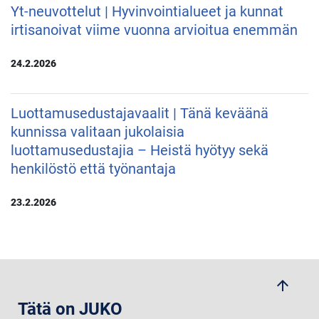
Yt-neuvottelut | Hyvinvointialueet ja kunnat
irtisanoivat viime vuonna arvioitua enemmän
24.2.2026
Luottamusedustajavaalit | Tänä keväänä
kunnissa valitaan jukolaisia
luottamusedustajia – Heistä hyötyy sekä
henkilöstö että työnantaja
23.2.2026
arrow_upwards
Tätä on JUKO