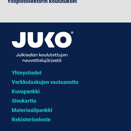
Yliopistosektorin koulutukset
Yhteystiedot
Verkkolaskujen vastaanotto
Kuvapankki
Sivukartta
Materiaalipankki
Rekisteriseloste