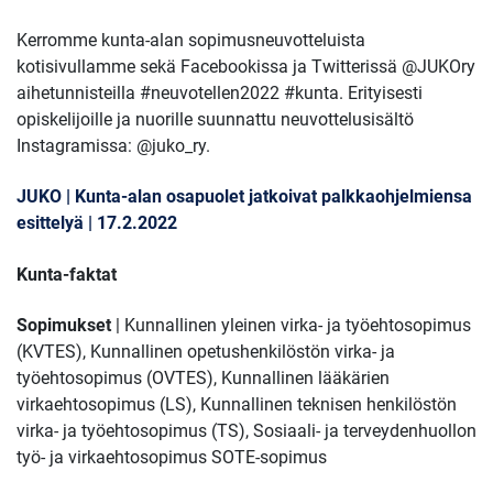
Kerromme kunta-alan sopimusneuvotteluista
kotisivullamme sekä Facebookissa ja Twitterissä @JUKOry
aihetunnisteilla #neuvotellen2022 #kunta. Erityisesti
opiskelijoille ja nuorille suunnattu neuvottelusisältö
Instagramissa: @juko_ry.
JUKO | Kunta-alan osapuolet jatkoivat palkkaohjelmiensa
esittelyä | 17.2.2022
Kunta-faktat
Sopimukset
| Kunnallinen yleinen virka- ja työehtosopimus
(KVTES), Kunnallinen opetushenkilöstön virka- ja
työehtosopimus (OVTES), Kunnallinen lääkärien
virkaehtosopimus (LS), Kunnallinen teknisen henkilöstön
virka- ja työehtosopimus (TS), Sosiaali- ja terveydenhuollon
työ- ja virkaehtosopimus SOTE-sopimus