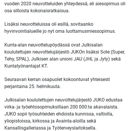
vuoden 2020 neuvotteluiden yhteydessä, eli aiesopimus oli
osa silloista kokonaisratkaisua.
Lisäksi neuvotteluissa oli esillä, sovitaanko
hyvinvointialueille jo nyt oma luottamusmiessopimus.
Kunta-alan neuvottelupöydässä ovat Julkisalan
koulutettujen neuvottelujärjestö JUKOn lisäksi Sote (Super,
Tehy, SPAL), Julkisen alan unioni JAU (JHL ja Jyty) sekä
Kuntatyönantajat KT.
Seuraavan kerran osapuolet kokoontuvat yhteisesti
perjantaina 25. helmikuuta.
Julkisalan koulutettujen neuvottelujärjestö JUKO edustaa
virka- ja työehtosopimuksillaan 200 000:ta akavalaista.
JUKO sopii työsuhteiden ehdoista kunnissa, valtiolla,
yliopistoissa, kirkossa ja Avainta-aloilla sekä
Kansallisgalleriassa ja Työterveyslaitoksella.