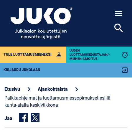
Togg
search
UUDEN
perm_identity
alarm
TULE LUOTTAMUSMIEHEKSI
LUOTTAMUSEDUSTAJAN/-
MIEHEN ILMOITUS
exit_to_app
KIRJAUDU JUKOLAAN
chevron_right
chevron_right
Etusivu
Ajankohtaista
Palkkaohjelmat ja luottamusmiessopimukset esillä
kunta-alalla keskiviikkona
Jaa