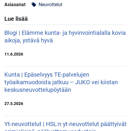
Asiasanat
Neuvottelut
local_offer
Lue lisää
Blogi | Elämme kunta- ja hyvinvointialalla kovia
aikoja, ystävä hyvä
11.6.2026
Kunta | Epäselvyys TE-palvelujen
työaikamuodoista jatkuu – JUKO vei kiistan
keskusneuvottelupöytään
27.5.2026
Yt-neuvottelut | HSL:n yt-neuvottelut päättyivät