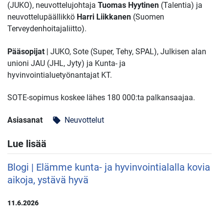
(JUKO),
neuvottelujohtaja
Tuomas Hyytinen
(Talentia) ja
neuvottelupäällikkö
Harri Liikkanen
(Suomen
Terveydenhoitajaliitto).
Pääsopijat
| JUKO, Sote (Super, Tehy, SPAL), Julkisen alan
unioni JAU (JHL, Jyty) ja Kunta- ja
hyvinvointialuetyönantajat KT.
SOTE-sopimus koskee lähes 180 000:ta palkansaajaa.
Asiasanat
Neuvottelut
local_offer
Lue lisää
Blogi | Elämme kunta- ja hyvinvointialalla kovia
aikoja, ystävä hyvä
11.6.2026