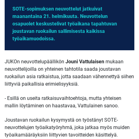
SOTE-sopimuksen neuvottelut jatkuivat
maanantaina 21. helmikuuta. Neuvottelun
osapuolet keskustelivat työaikana tapahtuvan
joustavan ruokailun sallimisesta kaikissa
työaikamuodoissa.
JUKOn neuvottelupäällikön
Jouni Vattulaisen
mukaan
neuvottelijoilla on yhteinen tahtotila saada joustavan
ruokailun asia ratkaistua, jotta saadaan vähennettyä siihen
liittyviä paikallisia erimielisyyksiä.
- Esillä on useita ratkaisuvaihtoehtoja, mutta yhteisen
mallin löytäminen on haastavaa, Vattulainen sanoo.
Joustavan ruokailun kysymystä on työstänyt SOTE-
neuvottelujen työaikatyöryhmä, joka jatkaa myös muiden
työaikamääräyksiin liittyvien tavoitteiden käsittelyä.