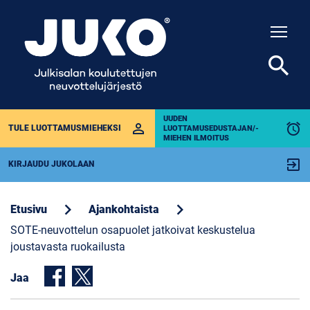
Togg
search
UUDEN
perm_identity
alarm
TULE LUOTTAMUSMIEHEKSI
LUOTTAMUSEDUSTAJAN/-
MIEHEN ILMOITUS
exit_to_app
KIRJAUDU JUKOLAAN
chevron_right
chevron_right
Etusivu
Ajankohtaista
SOTE-neuvottelun osapuolet jatkoivat keskustelua
joustavasta ruokailusta
Jaa