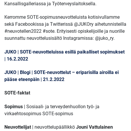
Kansallisgalleriassa ja Työterveyslaitoksella.
Kerromme SOTE-sopimusneuvotteluista kotisivullamme
sekä Facebookissa ja Twitterissä @JUKOry aihetunnisteilla
#neuvotellen2022 #sote. Erityisesti opiskelijoille ja nuorille
suunnattu neuvottelusisältö Instagramissa: @juko_ry.
JUKO | SOTE-neuvotteluissa esillä paikalliset sopimukset
| 16.2.2022
JUKO | Blogi | SOTE-neuvottelut – eriparisilla airoilla ei
pääse eteenpäin | 21.2.2022
SOTE-faktat
Sopimus
| Sosiaali- ja terveydenhuollon työ- ja
virkaehtosopimus SOTE-sopimus
Neuvottelijat
| neuvottelupäällikkö
Jouni Vattulainen