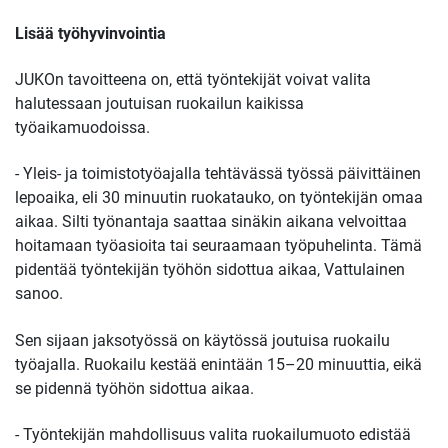
Lisää työhyvinvointia
JUKOn tavoitteena on, että työntekijät voivat valita
halutessaan joutuisan ruokailun kaikissa
työaikamuodoissa.
- Yleis- ja toimistotyöajalla tehtävässä työssä päivittäinen
lepoaika, eli 30 minuutin ruokatauko, on työntekijän omaa
aikaa. Silti työnantaja saattaa sinäkin aikana velvoittaa
hoitamaan työasioita tai seuraamaan työpuhelinta. Tämä
pidentää työntekijän työhön sidottua aikaa, Vattulainen
sanoo.
Sen sijaan jaksotyössä on käytössä joutuisa ruokailu
työajalla. Ruokailu kestää enintään 15–20 minuuttia, eikä
se pidennä työhön sidottua aikaa.
- Työntekijän mahdollisuus valita ruokailumuoto edistää