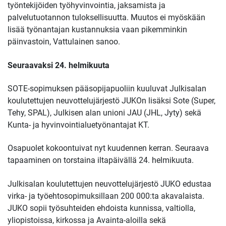
työntekijöiden työhyvinvointia, jaksamista ja
palvelutuotannon tuloksellisuutta. Muutos ei myöskään
lisää työnantajan kustannuksia vaan pikemminkin
päinvastoin, Vattulainen sanoo.
Seuraavaksi 24. helmikuuta
SOTE-sopimuksen pääsopijapuoliin kuuluvat Julkisalan
koulutettujen neuvottelujärjestö JUKOn lisäksi Sote (Super,
Tehy, SPAL), Julkisen alan unioni JAU (JHL, Jyty) sekä
Kunta- ja hyvinvointialuetyönantajat KT.
Osapuolet kokoontuivat nyt kuudennen kerran. Seuraava
tapaaminen on torstaina iltapäivällä 24. helmikuuta.
Julkisalan koulutettujen neuvottelujärjestö JUKO edustaa
virka- ja työehtosopimuksillaan 200 000:ta akavalaista.
JUKO sopii työsuhteiden ehdoista kunnissa, valtiolla,
yliopistoissa, kirkossa ja Avainta-aloilla sekä