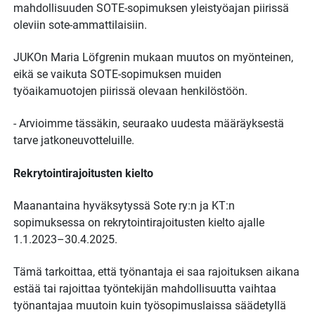
mahdollisuuden SOTE-sopimuksen yleistyöajan piirissä
oleviin sote-ammattilaisiin.
JUKOn Maria Löfgrenin mukaan muutos on myönteinen,
eikä se vaikuta SOTE-sopimuksen muiden
työaikamuotojen piirissä olevaan henkilöstöön.
- Arvioimme tässäkin, seuraako uudesta määräyksestä
tarve jatkoneuvotteluille.
Rekrytointirajoitusten kielto
Maanantaina hyväksytyssä Sote ry:n ja KT:n
sopimuksessa on rekrytointirajoitusten kielto ajalle
1.1.2023–30.4.2025.
Tämä tarkoittaa, että työnantaja ei saa rajoituksen aikana
estää tai rajoittaa työntekijän mahdollisuutta vaihtaa
työnantajaa muutoin kuin työsopimuslaissa säädetyllä