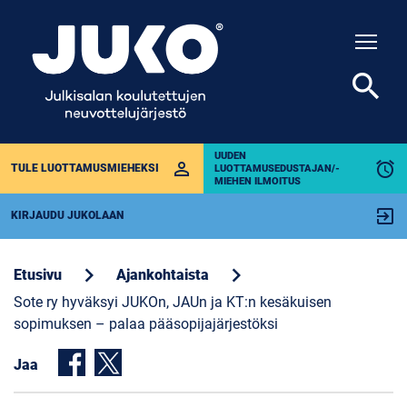
Togg
search
UUDEN
perm_identity
alarm
TULE LUOTTAMUSMIEHEKSI
LUOTTAMUSEDUSTAJAN/-
MIEHEN ILMOITUS
exit_to_app
KIRJAUDU JUKOLAAN
chevron_right
chevron_right
Etusivu
Ajankohtaista
Sote ry hyväksyi JUKOn, JAUn ja KT:n kesäkuisen
sopimuksen – palaa pääsopijajärjestöksi
Jaa