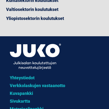
Kuntasektorin koulutukset
Valtiosektorin koulutukset
Yliopistosektorin koulutukset
Yhteystiedot
Verkkolaskujen vastaanotto
Kuvapankki
Sivukartta
Materiaalipankki