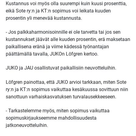
Kustannus voi myös olla suurempi kuin kuusi prosenttia,
eikä Sote ry:n ja KT:n sopimus voi leikata kuuden
prosentin yli menevää kustannusta.
- Jos palkkaharmonisoinnille ei ole tarvetta tai jos sen
kustannukset jäävät alle kuuden prosentin, erä maksetaan
paikallisena eränä ja viime kädessä työnantajan
päättämällä tavalla, JUKOn Löfgren kertoo.
JUKO ja JAU osallistuvat paikallisiin neuvotteluihin.
Löfgren painottaa, että JUKO arvioi tarkkaan, miten Sote
ry:n ja KT:n sopimus vaikuttaa kesäkuussa sovittuun niin
sanottuun varhaiskasvatuksen turvalausekkeeseen.
- Tarkastelemme myös, miten sopimus vaikuttaa
sopimuskirjaukseemme mahdollisuudesta
jatkoneuvotteluihin.