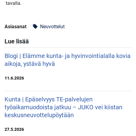
tavalla.
Asiasanat
Neuvottelut
local_offer
Lue lisää
Blogi | Elämme kunta- ja hyvinvointialalla kovia
aikoja, ystävä hyvä
11.6.2026
Kunta | Epäselvyys TE-palvelujen
työaikamuodoista jatkuu – JUKO vei kiistan
keskusneuvottelupöytään
27.5.2026