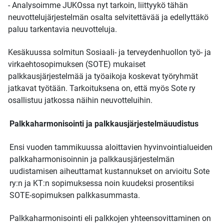
- Analysoimme JUKOssa nyt tarkoin, liittyykö tähän
neuvottelujärjestelmän osalta selvitettävää ja edellyttäkö
paluu tarkentavia neuvotteluja.
Kesäkuussa solmitun Sosiaali- ja terveydenhuollon työ- ja
virkaehtosopimuksen (SOTE) mukaiset
palkkausjärjestelmää ja työaikoja koskevat työryhmät
jatkavat työtään. Tarkoituksena on, että myös Sote ry
osallistuu jatkossa näihin neuvotteluihin.
Palkkaharmonisointi ja palkkausjärjestelmäuudistus
Ensi vuoden tammikuussa aloittavien hyvinvointialueiden
palkkaharmonisoinnin ja palkkausjärjestelmän
uudistamisen aiheuttamat kustannukset on arvioitu Sote
ry:n ja KT:n sopimuksessa noin kuudeksi prosentiksi
SOTE-sopimuksen palkkasummasta.
Palkkaharmonisointi eli palkkojen yhteensovittaminen on