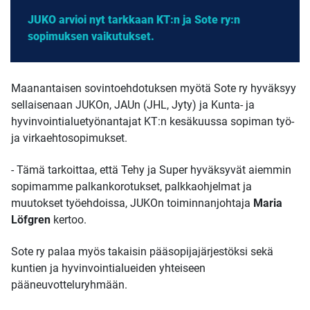
JUKO arvioi nyt tarkkaan KT:n ja Sote ry:n
sopimuksen vaikutukset.
Maanantaisen sovintoehdotuksen myötä Sote ry hyväksyy
sellaisenaan JUKOn, JAUn (JHL, Jyty) ja Kunta- ja
hyvinvointialuetyönantajat KT:n kesäkuussa sopiman työ-
ja virkaehtosopimukset.
- Tämä tarkoittaa, että Tehy ja Super hyväksyvät aiemmin
sopimamme palkankorotukset, palkkaohjelmat ja
muutokset työehdoissa, JUKOn toiminnanjohtaja
Maria
Löfgren
kertoo.
Sote ry palaa myös takaisin pääsopijajärjestöksi sekä
kuntien ja hyvinvointialueiden yhteiseen
pääneuvotteluryhmään.