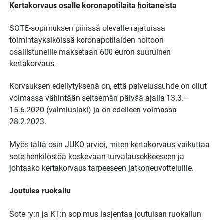
Kertakorvaus osalle koronapotilaita hoitaneista
SOTE-sopimuksen piirissä olevalle rajatuissa
toimintayksiköissä koronapotilaiden hoitoon
osallistuneille maksetaan 600 euron suuruinen
kertakorvaus.
Korvauksen edellytyksenä on, että palvelussuhde on ollut
voimassa vähintään seitsemän päivää ajalla 13.3.–
15.6.2020 (valmiuslaki) ja on edelleen voimassa
28.2.2023.
Myös tältä osin JUKO arvioi, miten kertakorvaus vaikuttaa
sote-henkilöstöä koskevaan turvalausekkeeseen ja
johtaako kertakorvaus tarpeeseen jatkoneuvotteluille.
Joutuisa ruokailu
Sote ry:n ja KT:n sopimus laajentaa joutuisan ruokailun