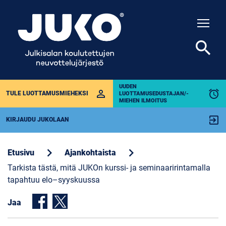
Togg
search
UUDEN
perm_identity
alarm
TULE LUOTTAMUSMIEHEKSI
LUOTTAMUSEDUSTAJAN/-
MIEHEN ILMOITUS
exit_to_app
KIRJAUDU JUKOLAAN
chevron_right
chevron_right
Etusivu
Ajankohtaista
Tarkista tästä, mitä JUKOn kurssi- ja seminaaririntamalla
tapahtuu elo–syyskuussa
Jaa