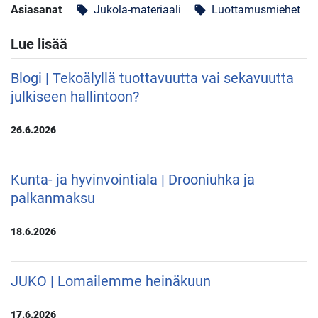
Asiasanat
Jukola-materiaali
Luottamusmiehet
local_offer
local_offer
Lue lisää
Blogi | Tekoälyllä tuottavuutta vai sekavuutta
julkiseen hallintoon?
26.6.2026
Kunta- ja hyvinvointiala | Drooniuhka ja
palkanmaksu
18.6.2026
JUKO | Lomailemme heinäkuun
17.6.2026