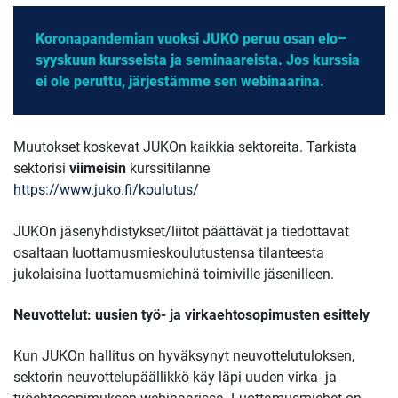
Koronapandemian vuoksi JUKO peruu osan elo–
syyskuun kursseista ja seminaareista. Jos kurssia
ei ole peruttu, järjestämme sen webinaarina.
Muutokset koskevat JUKOn kaikkia sektoreita. Tarkista
sektorisi
viimeisin
kurssitilanne
https://www.juko.fi/koulutus/
JUKOn jäsenyhdistykset/liitot päättävät ja tiedottavat
osaltaan luottamusmieskoulutustensa tilanteesta
jukolaisina luottamusmiehinä toimiville jäsenilleen.
Neuvottelut: uusien työ- ja virkaehtosopimusten esittely
Kun JUKOn hallitus on hyväksynyt neuvottelutuloksen,
sektorin neuvottelupäällikkö käy läpi uuden virka- ja