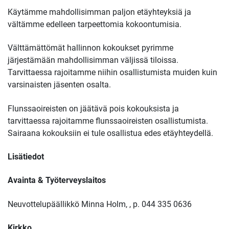
Käytämme mahdollisimman paljon etäyhteyksiä ja
vältämme edelleen tarpeettomia kokoontumisia.
Välttämättömät hallinnon kokoukset pyrimme
järjestämään mahdollisimman väljissä tiloissa.
Tarvittaessa rajoitamme niihin osallistumista muiden kuin
varsinaisten jäsenten osalta.
Flunssaoireisten on jäätävä pois kokouksista ja
tarvittaessa rajoitamme flunssaoireisten osallistumista.
Sairaana kokouksiin ei tule osallistua edes etäyhteydellä.
Lisätiedot
Avainta & Työterveyslaitos
Neuvottelupäällikkö Minna Holm,
, p. 044 335 0636
Kirkko