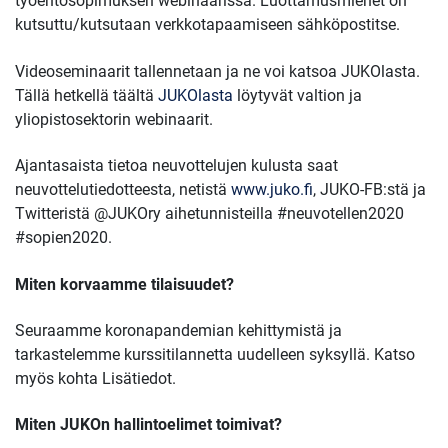
työehtosopimuksen webinaarissa. Luottamusmiehet on
kutsuttu/kutsutaan verkkotapaamiseen sähköpostitse.
Videoseminaarit tallennetaan ja ne voi katsoa JUKOlasta.
Tällä hetkellä täältä
JUKOlasta
löytyvät valtion ja
yliopistosektorin webinaarit.
Ajantasaista tietoa neuvottelujen kulusta saat
neuvottelutiedotteesta, netistä
www.juko.fi
, JUKO-FB:stä ja
Twitteristä @JUKOry aihetunnisteilla #neuvotellen2020
#sopien2020.
Miten korvaamme tilaisuudet?
Seuraamme koronapandemian kehittymistä ja
tarkastelemme kurssitilannetta uudelleen syksyllä. Katso
myös kohta Lisätiedot.
Miten JUKOn hallintoelimet toimivat?