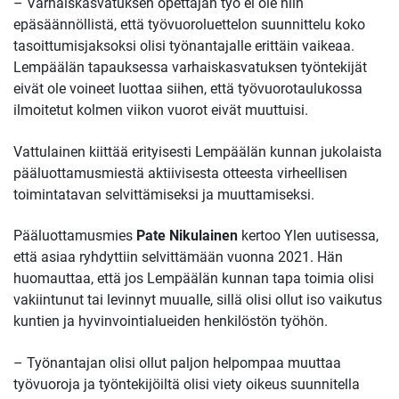
– Varhaiskasvatuksen opettajan työ ei ole niin
epäsäännöllistä, että työvuoroluettelon suunnittelu koko
tasoittumisjaksoksi olisi työnantajalle erittäin vaikeaa.
Lempäälän tapauksessa varhaiskasvatuksen työntekijät
eivät ole voineet luottaa siihen, että työvuorotaulukossa
ilmoitetut kolmen viikon vuorot eivät muuttuisi.
Vattulainen kiittää erityisesti Lempäälän kunnan jukolaista
pääluottamusmiestä aktiivisesta otteesta virheellisen
toimintatavan selvittämiseksi ja muuttamiseksi.
Pääluottamusmies
Pate Nikulainen
kertoo Ylen uutisessa,
että asiaa ryhdyttiin selvittämään vuonna 2021. Hän
huomauttaa, että jos Lempäälän kunnan tapa toimia olisi
vakiintunut tai levinnyt muualle, sillä olisi ollut iso vaikutus
kuntien ja hyvinvointialueiden henkilöstön työhön.
– Työnantajan olisi ollut paljon helpompaa muuttaa
työvuoroja ja työntekijöiltä olisi viety oikeus suunnitella