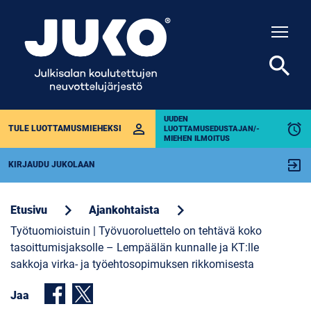
Togg
search
UUDEN
perm_identity
alarm
TULE LUOTTAMUSMIEHEKSI
LUOTTAMUSEDUSTAJAN/-
MIEHEN ILMOITUS
exit_to_app
KIRJAUDU JUKOLAAN
chevron_right
chevron_right
Etusivu
Ajankohtaista
Työtuomioistuin | Työvuoroluettelo on tehtävä koko
tasoittumisjaksolle – Lempäälän kunnalle ja KT:lle
sakkoja virka- ja työehtosopimuksen rikkomisesta
Jaa