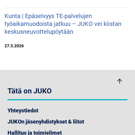
Kunta | Epäselvyys TE-palvelujen
työaikamuodoista jatkuu – JUKO vei kiistan
keskusneuvottelupöytään
27.5.2026
arrow_upwards
Tätä on JUKO
Yhteystiedot
JUKOn jäsenyhdistykset & liitot
Hallitus ja toimielimet