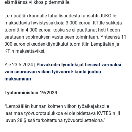
elämäänsä viikkoa pidemmälle.
Lempäälän kunnalle tahallisuudesta rapsahti JUKOlle
maksettavia hyvistyssakkoja 3 000 euroa. KT:lle sakkoja
tuomittiin 4 000 euroa, koska se ei puuttunut heti tiedon
saatuaan sopimuksen vastaiseen toimintaan. Yhteensä 11
000 euron oikeudenkäyntikulut tuomittiin Lempäälän ja
KT:n maksettaviksi.
Yle 23.5.2024 |
Päiväkodin työntekijät tiesivät varmaksi
vain seuraavan viikon työvuorot: kunta joutuu
maksamaan
Työtuomioistuin 19/2024
”Lempäälän kunnan kolmen viikon työaikajaksolle
laatimaa työvuorotaulukkoa ei ole pidettävä KVTES:n III
luvun 28 §:ssä tarkoitettuna työvuoroluettelona.”