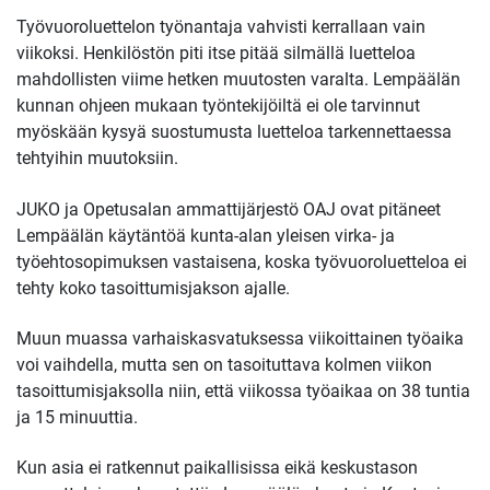
Työvuoroluettelon työnantaja vahvisti kerrallaan vain
viikoksi. Henkilöstön piti itse pitää silmällä luetteloa
mahdollisten viime hetken muutosten varalta. Lempäälän
kunnan ohjeen mukaan työntekijöiltä ei ole tarvinnut
myöskään kysyä suostumusta luetteloa tarkennettaessa
tehtyihin muutoksiin.
JUKO ja Opetusalan ammattijärjestö OAJ ovat pitäneet
Lempäälän käytäntöä kunta-alan yleisen virka- ja
työehtosopimuksen vastaisena, koska työvuoroluetteloa ei
tehty koko tasoittumisjakson ajalle.
Muun muassa varhaiskasvatuksessa viikoittainen työaika
voi vaihdella, mutta sen on tasoituttava kolmen viikon
tasoittumisjaksolla niin, että viikossa työaikaa on 38 tuntia
ja 15 minuuttia.
Kun asia ei ratkennut paikallisissa eikä keskustason