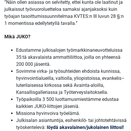
”Näin ollen asiassa on selvitetty, ettei kunta ole laatinut ja
julkaissut työvuoroluetteloa samaksi ajanjaksoksi kuin
työajan tasoittumissuunnitelmaa KVTES:n III luvun 28 §:n
1 momentissa edellytetyllä tavalla.”
Mikä JUKO?
Edustamme julkisalojen työmarkkinaneuvotteluissa
35:tä akavalaista ammattiliittoa, joilla on yhteensä
200 000 jäsentä.
Sovimme virka- ja työsuhteiden ehdoista kunnissa,
hyvinvointialueilla, valtiolla, yliopistoissa, evankelis–
luterilaisessa kirkossa sekä Avainta-aloilla,
Kansallisgalleriassa ja Työterveyslaitoksella.
Työpaikoilla 3 500 luottamusmiestämme edustaa
kaikkien JUKO-liittojen jäseniä.
Missiona hyvinvoiva työelämä.
Julkisalan asiantuntija, esihenkilö- tai johtotehtävissä
työskentelevä:
löydä akavalainen/jukolainen liittosi!