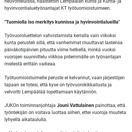
neuvotteluissa, haastettiin Lempäälän kunta ja Kunta- ja
hyvinvointialuetyönantajat KT
työtuomioistuimeen.
"Tuomiolla iso merkitys kunnissa ja hyvinvointialueilla"
Työvuoroluettelon vahvistamista kerralla vain viikoksi
kunta perusteli sillä, että vanhemmat muuttavat lastensa
päiväkotipäivien pituutta viime hetkellä, minkä vuoksi
vuorojen suunnittelu viikkoa pidemmälle on työnantajan
mielestä erittäin vaikeaa.
Työtuomioistuimelle peruste ei kelvannut, vaan järjestöjen
tapaan se totesi, että kyse on työvuorokikkailusta ja
velvoitti Lempäälää lopettamaan käytännön.
JUKOn toiminnanjohtaja
Jouni Vattulainen
painottaa, että
työntekijän on voitava luottaa siihen, ettei vuoroja muuteta
lyhyellä aikataululla.