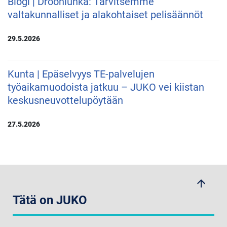
Blogi | Drooniuhka: Tarvitsemme
valtakunnalliset ja alakohtaiset pelisäännöt
29.5.2026
Kunta | Epäselvyys TE-palvelujen
työaikamuodoista jatkuu – JUKO vei kiistan
keskusneuvottelupöytään
27.5.2026
arrow_upwards
Tätä on JUKO