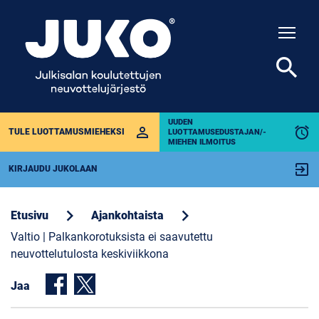
Togg
search
UUDEN
perm_identity
alarm
TULE LUOTTAMUSMIEHEKSI
LUOTTAMUSEDUSTAJAN/-
MIEHEN ILMOITUS
exit_to_app
KIRJAUDU JUKOLAAN
chevron_right
chevron_right
Etusivu
Ajankohtaista
Valtio | Palkankorotuksista ei saavutettu
neuvottelutulosta keskiviikkona
Jaa