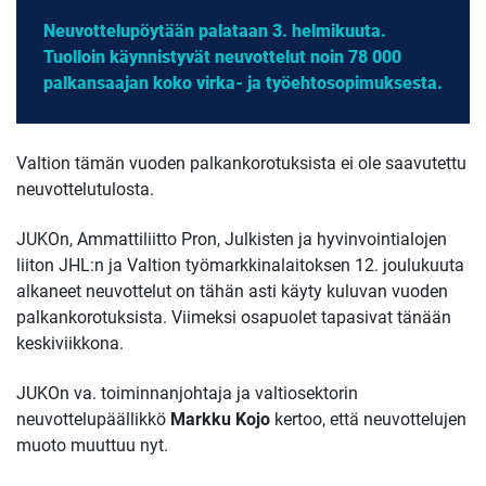
Neuvottelupöytään palataan 3. helmikuuta.
Tuolloin käynnistyvät neuvottelut noin 78 000
palkansaajan koko virka- ja työehtosopimuksesta.
Valtion tämän vuoden palkankorotuksista ei ole saavutettu
neuvottelutulosta.
JUKOn, Ammattiliitto Pron, Julkisten ja hyvinvointialojen
liiton JHL:n ja Valtion työmarkkinalaitoksen 12. joulukuuta
alkaneet neuvottelut on tähän asti käyty kuluvan vuoden
palkankorotuksista. Viimeksi osapuolet tapasivat tänään
keskiviikkona.
JUKOn va. toiminnanjohtaja ja valtiosektorin
neuvottelupäällikkö
Markku Kojo
kertoo, että neuvottelujen
muoto muuttuu nyt.