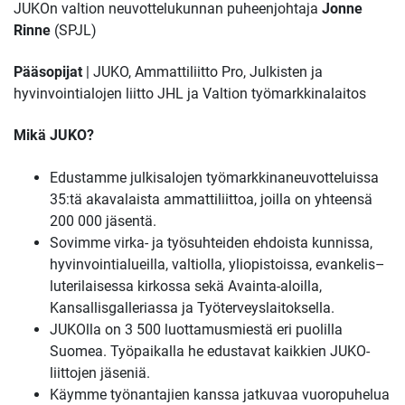
JUKOn valtion neuvottelukunnan puheenjohtaja
Jonne
Rinne
(SPJL)
Pääsopijat
| JUKO, Ammattiliitto Pro, Julkisten ja
hyvinvointialojen liitto JHL ja Valtion työmarkkinalaitos
Mikä JUKO?
Edustamme julkisalojen työmarkkinaneuvotteluissa
35:tä akavalaista ammattiliittoa, joilla on yhteensä
200 000 jäsentä.
Sovimme virka- ja työsuhteiden ehdoista kunnissa,
hyvinvointialueilla, valtiolla, yliopistoissa, evankelis–
luterilaisessa kirkossa sekä Avainta-aloilla,
Kansallisgalleriassa ja Työterveyslaitoksella.
JUKOlla on 3 500 luottamusmiestä eri puolilla
Suomea. Työpaikalla he edustavat kaikkien JUKO-
liittojen jäseniä.
Käymme työnantajien kanssa jatkuvaa vuoropuhelua