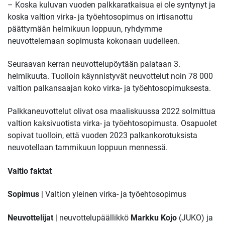
– Koska kuluvan vuoden palkkaratkaisua ei ole syntynyt ja
koska valtion virka- ja työehtosopimus on irtisanottu
päättymään helmikuun loppuun, ryhdymme
neuvottelemaan sopimusta kokonaan uudelleen.
Seuraavan kerran neuvottelupöytään palataan 3.
helmikuuta. Tuolloin käynnistyvät neuvottelut noin 78 000
valtion palkansaajan koko virka- ja työehtosopimuksesta.
Palkkaneuvottelut olivat osa maaliskuussa 2022 solmittua
valtion kaksivuotista virka- ja työehtosopimusta. Osapuolet
sopivat tuolloin, että vuoden 2023 palkankorotuksista
neuvotellaan tammikuun loppuun mennessä.
Valtio faktat
Sopimus
| Valtion yleinen virka- ja työehtosopimus
Neuvottelijat
| neuvottelupäällikkö
Markku Kojo
(JUKO) ja