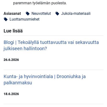
paremman työelämän puolesta.
Asiasanat
Neuvottelut
Jukola-materiaali
local_offer
local_offer
Luottamusmiehet
local_offer
Lue lisää
Blogi | Tekoälyllä tuottavuutta vai sekavuutta
julkiseen hallintoon?
26.6.2026
Kunta- ja hyvinvointiala | Drooniuhka ja
palkanmaksu
18.6.2026