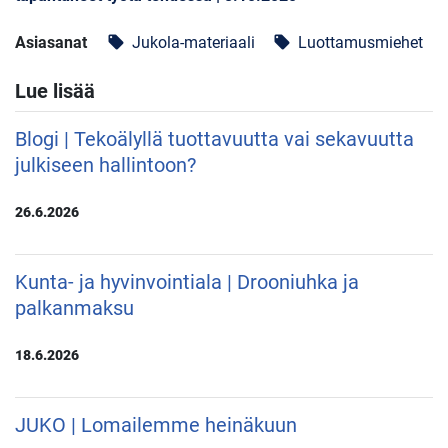
Asiasanat
Jukola-materiaali
Luottamusmiehet
local_offer
local_offer
Lue lisää
Blogi | Tekoälyllä tuottavuutta vai sekavuutta
julkiseen hallintoon?
26.6.2026
Kunta- ja hyvinvointiala | Drooniuhka ja
palkanmaksu
18.6.2026
JUKO | Lomailemme heinäkuun