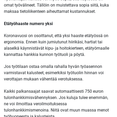
omat työvälineet. Tällöin on muistettava sopia siitä, kuka
maksaa tietoliikenteen aiheuttamat kustannukset.
Etätyöhaaste numero yksi
Koronavuosi on osoittanut, että yksi haaste etätyössä on
ergonomia. Ennen kuin jumiutunut hiirikäsi, hartiat tai
alaselkä käynnistävät kipu- ja hoitokierteen, etätyömaalle
kannattaa hankkia kunnon työtuoli ja pöytä.
Jos työtilaan ostaa omalla rahalla hyvän työasennon
varmistavat kalusteet, esimerkiksi työtuolin hinnan voi
verottajan mukaan vähentää verotuksessa.
Kaikki palkansaajat saavat automaattisesti 750 euron
tulonhankkimisvähennyksen. Jos kuluja tulee enemmän,
ne voi ilmoittaa veroilmoituksessa
tulonhankkimismenoina. Niitä ovat muun muassa menot
työhuoneesta ja kalusteista.