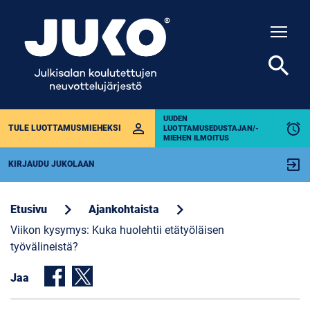
Togg
search
UUDEN
perm_identity
alarm
TULE LUOTTAMUSMIEHEKSI
LUOTTAMUSEDUSTAJAN/-
MIEHEN ILMOITUS
exit_to_app
KIRJAUDU JUKOLAAN
chevron_right
chevron_right
Etusivu
Ajankohtaista
Viikon kysymys: Kuka huolehtii etätyöläisen
työvälineistä?
Jaa