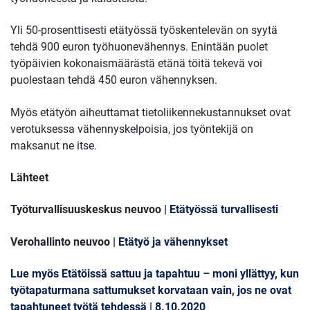
Yli 50-prosenttisesti etätyössä työskentelevän on syytä
tehdä 900 euron työhuonevähennys. Enintään puolet
työpäivien kokonaismäärästä etänä töitä tekevä voi
puolestaan tehdä 450 euron vähennyksen.
Myös etätyön aiheuttamat tietoliikennekustannukset ovat
verotuksessa vähennyskelpoisia, jos työntekijä on
maksanut ne itse.
Lähteet
Työturvallisuuskeskus neuvoo |
Etätyössä turvallisesti
Verohallinto neuvoo |
Etätyö ja vähennykset
Lue myös Etätöissä sattuu ja tapahtuu – moni yllättyy, kun
työtapaturmana sattumukset korvataan vain, jos ne ovat
tapahtuneet työtä tehdessä | 8.10.2020