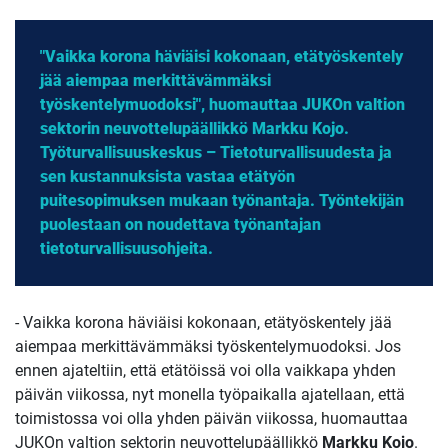
"Vaikka korona häviäisi kokonaan, etätyöskentely
jää aiempaa merkittävämmäksi
työskentelymuodoksi", huomauttaa JUKOn valtion
sektorin neuvottelupäällikkö Markku Kojo.
Työturvallisuuskeskus – Tietoturvallisuudesta ja
sen kustannuksista vastaa etätyön
puitesopimuksen mukaan työnantaja. Työntekijän
puolestaan on noudettava työnantajan
tietoturvallisuusohjeita.
- Vaikka korona häviäisi kokonaan, etätyöskentely jää
aiempaa merkittävämmäksi työskentelymuodoksi. Jos
ennen ajateltiin, että etätöissä voi olla vaikkapa yhden
päivän viikossa, nyt monella työpaikalla ajatellaan, että
toimistossa voi olla yhden päivän viikossa, huomauttaa
JUKOn valtion sektorin neuvottelupäällikkö
Markku Kojo
.