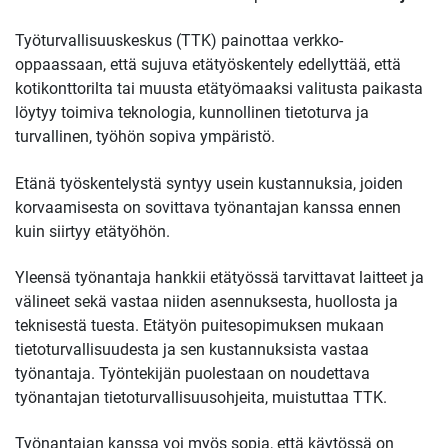
Työturvallisuuskeskus (TTK) painottaa verkko-
oppaassaan, että sujuva etätyöskentely edellyttää, että
kotikonttorilta tai muusta etätyömaaksi valitusta paikasta
löytyy toimiva teknologia, kunnollinen tietoturva ja
turvallinen, työhön sopiva ympäristö.
Etänä työskentelystä syntyy usein kustannuksia, joiden
korvaamisesta on sovittava työnantajan kanssa ennen
kuin siirtyy etätyöhön.
Yleensä työnantaja hankkii etätyössä tarvittavat laitteet ja
välineet sekä vastaa niiden asennuksesta, huollosta ja
teknisestä tuesta. Etätyön puitesopimuksen mukaan
tietoturvallisuudesta ja sen kustannuksista vastaa
työnantaja. Työntekijän puolestaan on noudettava
työnantajan tietoturvallisuusohjeita, muistuttaa TTK.
Työnantajan kanssa voi myös sopia, että käytössä on