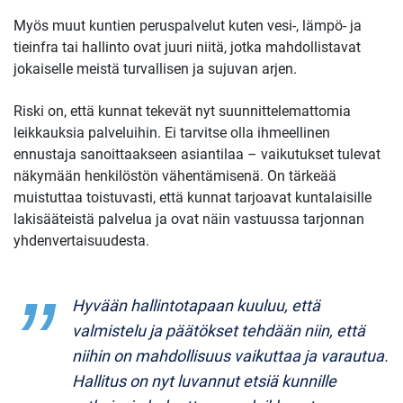
Myös muut kuntien peruspalvelut kuten vesi-, lämpö- ja
tieinfra tai hallinto ovat juuri niitä, jotka mahdollistavat
jokaiselle meistä turvallisen ja sujuvan arjen.
Riski on, että kunnat tekevät nyt suunnittelemattomia
leikkauksia palveluihin. Ei tarvitse olla ihmeellinen
ennustaja sanoittaakseen asiantilaa – vaikutukset tulevat
näkymään henkilöstön vähentämisenä. On tärkeää
muistuttaa toistuvasti, että kunnat tarjoavat kuntalaisille
lakisääteistä palvelua ja ovat näin vastuussa tarjonnan
yhdenvertaisuudesta.
Hyvään hallintotapaan kuuluu, että
valmistelu ja päätökset tehdään niin, että
niihin on mahdollisuus vaikuttaa ja varautua.
Hallitus on nyt luvannut etsiä kunnille