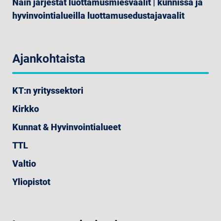
Näin järjestät luottamusmiesvaalit | kunnissa ja
hyvinvointialueilla luottamusedustajavaalit
Ajankohtaista
KT:n yrityssektori
Kirkko
Kunnat & Hyvinvointialueet
TTL
Valtio
Yliopistot