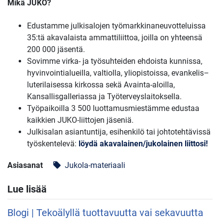
Mikä JUKO?
Edustamme julkisalojen työmarkkinaneuvotteluissa
35:tä akavalaista ammattiliittoa, joilla on yhteensä
200 000 jäsentä.
Sovimme virka- ja työsuhteiden ehdoista kunnissa,
hyvinvointialueilla, valtiolla, yliopistoissa, evankelis–
luterilaisessa kirkossa sekä Avainta-aloilla,
Kansallisgalleriassa ja Työterveyslaitoksella.
Työpaikoilla 3 500 luottamusmiestämme edustaa
kaikkien JUKO-liittojen jäseniä.
Julkisalan asiantuntija, esihenkilö tai johtotehtävissä
työskentelevä:
löydä akavalainen/jukolainen liittosi!
Asiasanat
Jukola-materiaali
local_offer
Lue lisää
Blogi | Tekoälyllä tuottavuutta vai sekavuutta