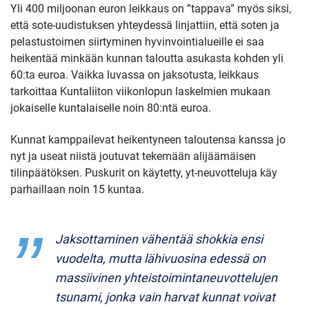
Yli 400 miljoonan euron leikkaus on ”tappava” myös siksi,
että sote-uudistuksen yhteydessä linjattiin, että soten ja
pelastustoimen siirtyminen hyvinvointialueille ei saa
heikentää minkään kunnan taloutta asukasta kohden yli
60:ta euroa. Vaikka luvassa on jaksotusta, leikkaus
tarkoittaa Kuntaliiton viikonlopun laskelmien mukaan
jokaiselle kuntalaiselle noin 80:ntä euroa.
Kunnat kamppailevat heikentyneen taloutensa kanssa jo
nyt ja useat niistä joutuvat tekemään alijäämäisen
tilinpäätöksen. Puskurit on käytetty, yt-neuvotteluja käy
parhaillaan noin 15 kuntaa.
Jaksottaminen vähentää shokkia ensi
vuodelta, mutta lähivuosina edessä on
massiivinen yhteistoimintaneuvottelujen
tsunami, jonka vain harvat kunnat voivat