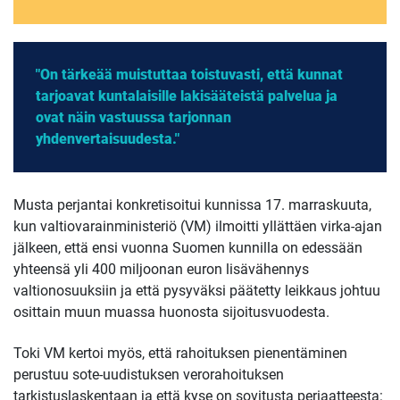
"On tärkeää muistuttaa toistuvasti, että kunnat
tarjoavat kuntalaisille lakisääteistä palvelua ja
ovat näin vastuussa tarjonnan
yhdenvertaisuudesta."
Musta perjantai konkretisoitui kunnissa 17. marraskuuta,
kun valtiovarainministeriö (VM) ilmoitti yllättäen virka-ajan
jälkeen, että ensi vuonna Suomen kunnilla on edessään
yhteensä yli 400 miljoonan euron lisävähennys
valtionosuuksiin ja että pysyväksi päätetty leikkaus johtuu
osittain muun muassa huonosta sijoitusvuodesta.
Toki VM kertoi myös, että rahoituksen pienentäminen
perustuu sote-uudistuksen verorahoituksen
tarkistuslaskentaan ja että kyse on sovitusta periaatteesta: