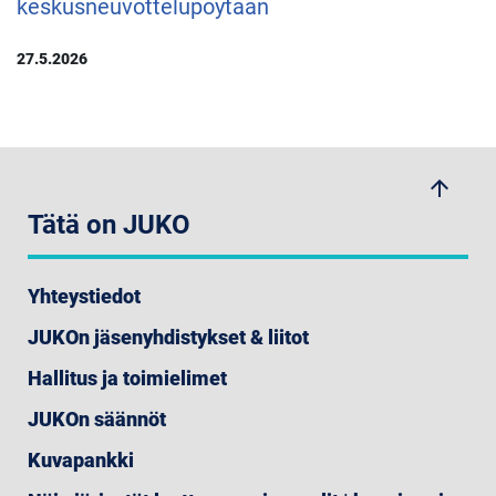
keskusneuvottelupöytään
27.5.2026
arrow_upwards
Tätä on JUKO
Yhteystiedot
JUKOn jäsenyhdistykset & liitot
Hallitus ja toimielimet
JUKOn säännöt
Kuvapankki