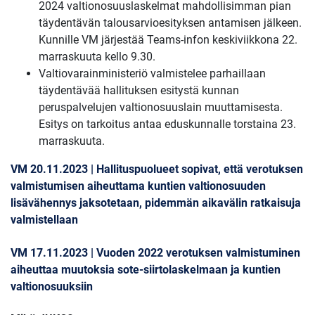
2024 valtionosuuslaskelmat mahdollisimman pian
täydentävän talousarvioesityksen antamisen jälkeen.
Kunnille VM järjestää Teams-infon keskiviikkona 22.
marraskuuta kello 9.30.
Valtiovarainministeriö valmistelee parhaillaan
täydentävää hallituksen esitystä kunnan
peruspalvelujen valtionosuuslain muuttamisesta.
Esitys on tarkoitus antaa eduskunnalle torstaina 23.
marraskuuta.
VM 20.11.2023 | Hallituspuolueet sopivat, että verotuksen
valmistumisen aiheuttama kuntien valtionosuuden
lisävähennys jaksotetaan, pidemmän aikavälin ratkaisuja
valmistellaan
VM 17.11.2023 | Vuoden 2022 verotuksen valmistuminen
aiheuttaa muutoksia sote-siirtolaskelmaan ja kuntien
valtionosuuksiin