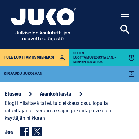
Togg
search
UUDEN
perm_identity
alarm
TULE LUOTTAMUSMIEHEKSI
LUOTTAMUSEDUSTAJAN/-
MIEHEN ILMOITUS
exit_to_app
KIRJAUDU JUKOLAAN
chevron_right
chevron_right
Etusivu
Ajankohtaista
Blogi | Yllättävä tai ei, tuloleikkaus osuu lopulta
rahoittajan eli veronmaksajan ja kuntapalvelujen
käyttäjän nilkkaan
Jaa