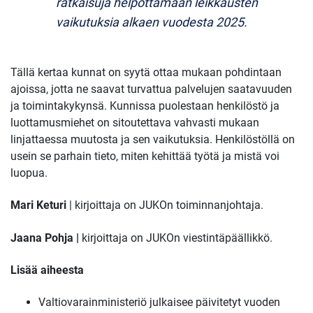
ratkaisuja helpottamaan leikkausten
vaikutuksia alkaen vuodesta 2025.
Tällä kertaa kunnat on syytä ottaa mukaan pohdintaan
ajoissa, jotta ne saavat turvattua palvelujen saatavuuden
ja toimintakykynsä. Kunnissa puolestaan henkilöstö ja
luottamusmiehet on sitoutettava vahvasti mukaan
linjattaessa muutosta ja sen vaikutuksia. Henkilöstöllä on
usein se parhain tieto, miten kehittää työtä ja mistä voi
luopua.
Mari Keturi
| kirjoittaja on JUKOn toiminnanjohtaja.
Jaana Pohja |
kirjoittaja on JUKOn viestintäpäällikkö.
Lisää aiheesta
Valtiovarainministeriö julkaisee päivitetyt vuoden