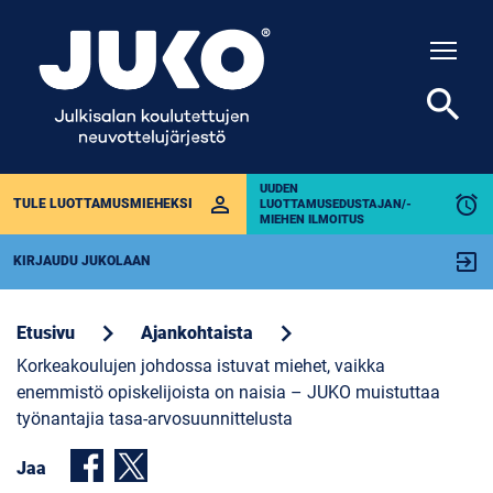
Togg
search
UUDEN
perm_identity
alarm
TULE LUOTTAMUSMIEHEKSI
LUOTTAMUSEDUSTAJAN/-
MIEHEN ILMOITUS
exit_to_app
KIRJAUDU JUKOLAAN
chevron_right
chevron_right
Etusivu
Ajankohtaista
Korkeakoulujen johdossa istuvat miehet, vaikka
enemmistö opiskelijoista on naisia – JUKO muistuttaa
työnantajia tasa-arvosuunnittelusta
Jaa