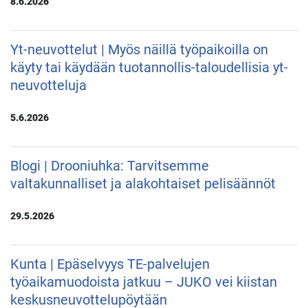
8.6.2026
Yt-neuvottelut | Myös näillä työpaikoilla on
käyty tai käydään tuotannollis-taloudellisia yt-
neuvotteluja
5.6.2026
Blogi | Drooniuhka: Tarvitsemme
valtakunnalliset ja alakohtaiset pelisäännöt
29.5.2026
Kunta | Epäselvyys TE-palvelujen
työaikamuodoista jatkuu – JUKO vei kiistan
keskusneuvottelupöytään