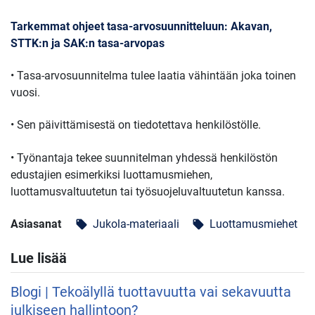
Tarkemmat ohjeet tasa-arvosuunnitteluun: Akavan,
STTK:n ja SAK:n tasa-arvopas
• Tasa-arvosuunnitelma tulee laatia vähintään joka toinen
vuosi.
• Sen päivittämisestä on tiedotettava henkilöstölle.
• Työnantaja tekee suunnitelman yhdessä henkilöstön
edustajien esimerkiksi luottamusmiehen,
luottamusvaltuutetun tai työsuojeluvaltuutetun kanssa.
Asiasanat
Jukola-materiaali
Luottamusmiehet
local_offer
local_offer
Lue lisää
Blogi | Tekoälyllä tuottavuutta vai sekavuutta
julkiseen hallintoon?