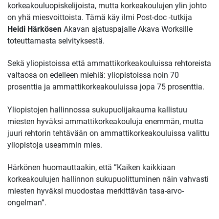
korkeakouluopiskelijoista, mutta korkeakoulujen ylin johto
on yhä miesvoittoista. Tämä käy ilmi Post-doc -tutkija
Heidi Härkösen
Akavan ajatuspajalle Akava Worksille
toteuttamasta selvityksestä.
Sekä yliopistoissa että ammattikorkeakouluissa rehtoreista
valtaosa on edelleen miehiä: yliopistoissa noin 70
prosenttia ja ammattikorkeakouluissa jopa 75 prosenttia.
Yliopistojen hallinnossa sukupuolijakauma kallistuu
miesten hyväksi ammattikorkeakouluja enemmän, mutta
juuri rehtorin tehtävään on ammattikorkeakouluissa valittu
yliopistoja useammin mies.
Härkönen huomauttaakin, että ”Kaiken kaikkiaan
korkeakoulujen hallinnon sukupuolittuminen näin vahvasti
miesten hyväksi muodostaa merkittävän tasa-arvo-
ongelman”.