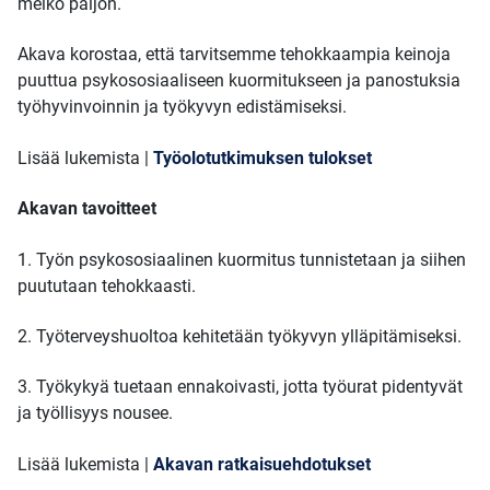
melko paljon.
Akava korostaa, että tarvitsemme tehokkaampia keinoja
puuttua psykososiaaliseen kuormitukseen ja panostuksia
työhyvinvoinnin ja työkyvyn edistämiseksi.
Lisää lukemista |
Työolotutkimuksen tulokset
Akavan tavoitteet
1. Työn psykososiaalinen kuormitus tunnistetaan ja siihen
puututaan tehokkaasti.
2. Työterveyshuoltoa kehitetään työkyvyn ylläpitämiseksi.
3. Työkykyä tuetaan ennakoivasti, jotta työurat pidentyvät
ja työllisyys nousee.
Lisää lukemista |
Akavan ratkaisuehdotukset