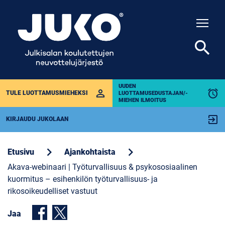
Togg
search
UUDEN
perm_identity
alarm
TULE LUOTTAMUSMIEHEKSI
LUOTTAMUSEDUSTAJAN/-
MIEHEN ILMOITUS
exit_to_app
KIRJAUDU JUKOLAAN
chevron_right
chevron_right
Etusivu
Ajankohtaista
Akava-webinaari | Työturvallisuus & psykososiaalinen
kuormitus – esihenkilön työturvallisuus- ja
rikosoikeudelliset vastuut
Jaa