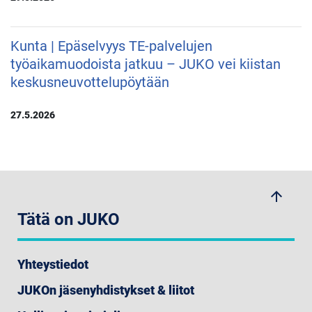
Kunta | Epäselvyys TE-palvelujen
työaikamuodoista jatkuu – JUKO vei kiistan
keskusneuvottelupöytään
27.5.2026
arrow_upwards
Tätä on JUKO
Yhteystiedot
JUKOn jäsenyhdistykset & liitot