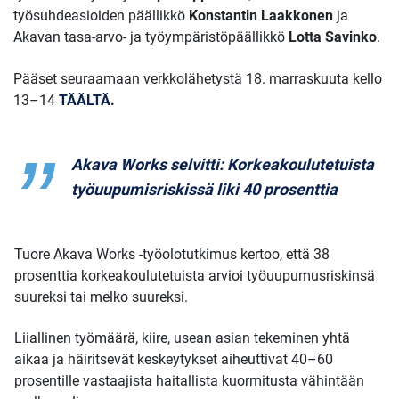
työsuhdeasioiden päällikkö
Konstantin Laakkonen
ja
Akavan tasa-arvo- ja työympäristöpäällikkö
Lotta Savinko
.
Pääset seuraamaan verkkolähetystä 18. marraskuuta kello
13–14
TÄÄLTÄ
.
Akava Works selvitti: Korkeakoulutetuista
työuupumisriskissä liki 40 prosenttia
Tuore Akava Works -työolotutkimus kertoo, että 38
prosenttia korkeakoulutetuista arvioi työuupumusriskinsä
suureksi tai melko suureksi.
Liiallinen työmäärä, kiire, usean asian tekeminen yhtä
aikaa ja häiritsevät keskeytykset aiheuttivat 40–60
prosentille vastaajista haitallista kuormitusta vähintään