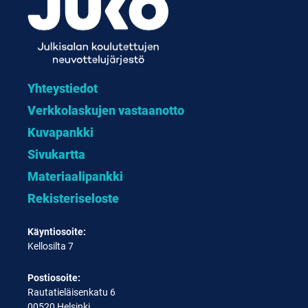
Yhteystiedot
Verkkolaskujen vastaanotto
Kuvapankki
Sivukartta
Materiaalipankki
Rekisteriseloste
Käyntiosoite:
Kellosilta 7
Postiosoite:
Rautatieläisenkatu 6
00520 Helsinki