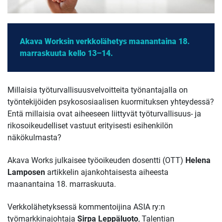
Akava Worksin verkkolähetys maanantaina 18.
marraskuuta kello 13–14.
Millaisia työturvallisuusvelvoitteita työnantajalla on
työntekijöiden psykososiaalisen kuormituksen yhteydessä?
Entä millaisia ovat aiheeseen liittyvät työturvallisuus- ja
rikosoikeudelliset vastuut erityisesti esihenkilön
näkökulmasta?
Akava Works julkaisee työoikeuden dosentti (OTT)
Helena
Lamposen
artikkelin ajankohtaisesta aiheesta
maanantaina 18. marraskuuta.
Verkkolähetyksessä kommentoijina ASIA ry:n
työmarkkinajohtaja
Sirpa Leppäluoto
, Talentian