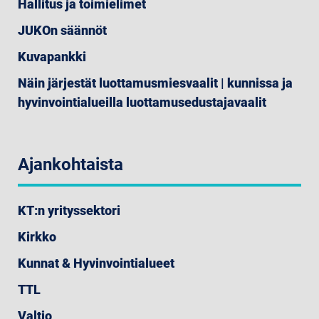
Hallitus ja toimielimet
JUKOn säännöt
Kuvapankki
Näin järjestät luottamusmiesvaalit | kunnissa ja
hyvinvointialueilla luottamusedustajavaalit
Ajankohtaista
KT:n yrityssektori
Kirkko
Kunnat & Hyvinvointialueet
TTL
Valtio