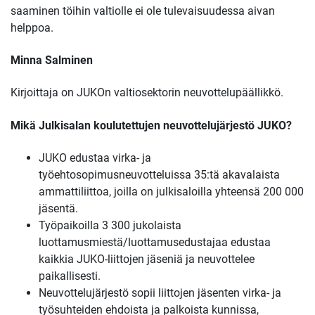
saaminen töihin valtiolle ei ole tulevaisuudessa aivan
helppoa.
Minna Salminen
Kirjoittaja on JUKOn valtiosektorin neuvottelupäällikkö.
Mikä Julkisalan koulutettujen neuvottelujärjestö JUKO?
JUKO edustaa virka- ja
työehtosopimusneuvotteluissa 35:tä akavalaista
ammattiliittoa, joilla on julkisaloilla yhteensä 200 000
jäsentä.
Työpaikoilla 3 300 jukolaista
luottamusmiestä/luottamusedustajaa edustaa
kaikkia JUKO-liittojen jäseniä ja neuvottelee
paikallisesti.
Neuvottelujärjestö sopii liittojen jäsenten virka- ja
työsuhteiden ehdoista ja palkoista kunnissa,