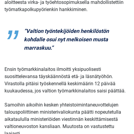
aloitteesta virka- ja työehtosopimuksella mahdollistettiin
työmatkapolkupyörienkin hankkiminen.
”Valtion työntekijöiden henkilöstön
kohdalle osui nyt melkoisen musta
marraskuu.”
Ensin työmarkkinalaitos ilmoitti yksipuolisesti
suosittelevansa täyskäännöstä etä- ja läsnätyöhön.
Virastolla pitäisi työskennellä keskimäärin 12 päivää
kuukaudessa, jos valtion työmarkkinalaitos saisi päättää.
Samoihin aikoihin kesken yhteistoimintaneuvottelujen
talouspoliittinen ministerivaliokunta päätti nopeutetulla
aikataululla ministeriöiden viestinnän keskittämisestä
valtioneuvoston kansliaan. Muutosta on vastustettu
laajasti.