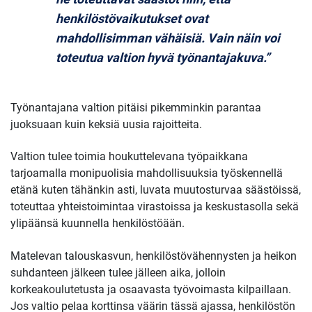
henkilöstövaikutukset ovat
mahdollisimman vähäisiä. Vain näin voi
toteutua valtion hyvä työnantajakuva.”
Työnantajana valtion pitäisi pikemminkin parantaa
juoksuaan kuin keksiä uusia rajoitteita.
Valtion tulee toimia houkuttelevana työpaikkana
tarjoamalla monipuolisia mahdollisuuksia työskennellä
etänä kuten tähänkin asti, luvata muutosturvaa säästöissä,
toteuttaa yhteistoimintaa virastoissa ja keskustasolla sekä
ylipäänsä kuunnella henkilöstöään.
Matelevan talouskasvun, henkilöstövähennysten ja heikon
suhdanteen jälkeen tulee jälleen aika, jolloin
korkeakoulutetusta ja osaavasta työvoimasta kilpaillaan.
Jos valtio pelaa korttinsa väärin tässä ajassa, henkilöstön