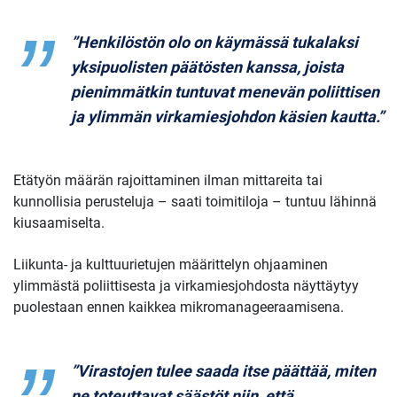
”Henkilöstön olo on käymässä tukalaksi
yksipuolisten päätösten kanssa, joista
pienimmätkin tuntuvat menevän poliittisen
ja ylimmän virkamiesjohdon käsien kautta.”
Etätyön määrän rajoittaminen ilman mittareita tai
kunnollisia perusteluja – saati toimitiloja – tuntuu lähinnä
kiusaamiselta.
Liikunta- ja kulttuurietujen määrittelyn ohjaaminen
ylimmästä poliittisesta ja virkamiesjohdosta näyttäytyy
puolestaan ennen kaikkea mikromanageeraamisena.
”Virastojen tulee saada itse päättää, miten
ne toteuttavat säästöt niin, että