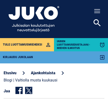
Togg
search
UUDEN
perm_identity
alarm
TULE LUOTTAMUSMIEHEKSI
LUOTTAMUSEDUSTAJAN/-
MIEHEN ILMOITUS
exit_to_app
KIRJAUDU JUKOLAAN
chevron_right
chevron_right
Etusivu
Ajankohtaista
Blogi | Valtiolla musta kuukausi
Jaa