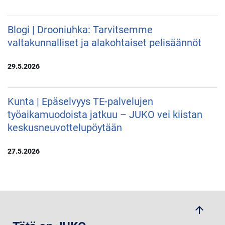
Blogi | Drooniuhka: Tarvitsemme
valtakunnalliset ja alakohtaiset pelisäännöt
29.5.2026
Kunta | Epäselvyys TE-palvelujen
työaikamuodoista jatkuu – JUKO vei kiistan
keskusneuvottelupöytään
27.5.2026
arrow_upwards