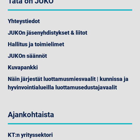
Tätä on JUKO
Yhteystiedot
JUKOn jäsenyhdistykset & liitot
Hallitus ja toimielimet
JUKOn säännöt
Kuvapankki
Näin järjestät luottamusmiesvaalit | kunnissa ja
hyvinvointialueilla luottamusedustajavaalit
Ajankohtaista
KT:n yrityssektori