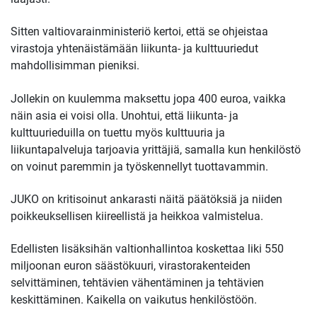
Sitten valtiovarainministeriö kertoi, että se ohjeistaa
virastoja yhtenäistämään liikunta- ja kulttuuriedut
mahdollisimman pieniksi.
Jollekin on kuulemma maksettu jopa 400 euroa, vaikka
näin asia ei voisi olla. Unohtui, että liikunta- ja
kulttuurieduilla on tuettu myös kulttuuria ja
liikuntapalveluja tarjoavia yrittäjiä, samalla kun henkilöstö
on voinut paremmin ja työskennellyt tuottavammin.
JUKO on kritisoinut ankarasti näitä päätöksiä ja niiden
poikkeuksellisen kiireellistä ja heikkoa valmistelua.
Edellisten lisäksihän valtionhallintoa koskettaa liki 550
miljoonan euron säästökuuri, virastorakenteiden
selvittäminen, tehtävien vähentäminen ja tehtävien
keskittäminen. Kaikella on vaikutus henkilöstöön.