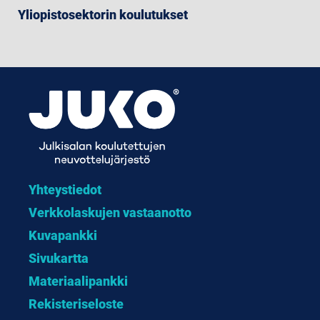
Yliopistosektorin koulutukset
Yhteystiedot
Verkkolaskujen vastaanotto
Kuvapankki
Sivukartta
Materiaalipankki
Rekisteriseloste