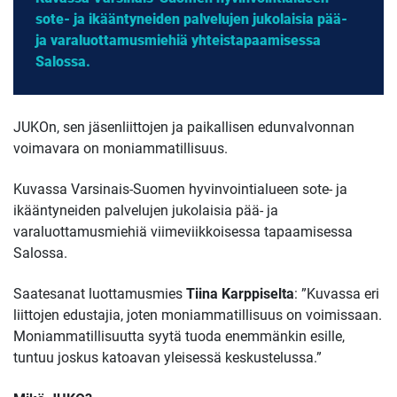
sote- ja ikääntyneiden palvelujen jukolaisia pää-
ja varaluottamusmiehiä yhteistapaamisessa
Salossa.
JUKOn, sen jäsenliittojen ja paikallisen edunvalvonnan
voimavara on moniammatillisuus.
Kuvassa Varsinais-Suomen hyvinvointialueen sote- ja
ikääntyneiden palvelujen jukolaisia pää- ja
varaluottamusmiehiä viimeviikkoisessa tapaamisessa
Salossa.
Saatesanat luottamusmies
Tiina Karppiselta
: ”Kuvassa eri
liittojen edustajia, joten moniammatillisuus on voimissaan.
Moniammatillisuutta syytä tuoda enemmänkin esille,
tuntuu joskus katoavan yleisessä keskustelussa.”