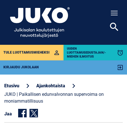
Togg
search
UUDEN
perm_identity
alarm
TULE LUOTTAMUSMIEHEKSI
LUOTTAMUSEDUSTAJAN/-
MIEHEN ILMOITUS
exit_to_app
KIRJAUDU JUKOLAAN
chevron_right
chevron_right
Etusivu
Ajankohtaista
JUKO | Paikallisen edunvalvonnan supervoima on
moniammatillisuus
Jaa