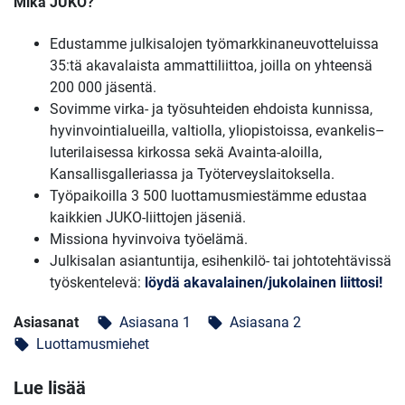
Mikä JUKO?
Edustamme julkisalojen työmarkkinaneuvotteluissa
35:tä akavalaista ammattiliittoa, joilla on yhteensä
200 000 jäsentä.
Sovimme virka- ja työsuhteiden ehdoista kunnissa,
hyvinvointialueilla, valtiolla, yliopistoissa, evankelis–
luterilaisessa kirkossa sekä Avainta-aloilla,
Kansallisgalleriassa ja Työterveyslaitoksella.
Työpaikoilla 3 500 luottamusmiestämme edustaa
kaikkien JUKO-liittojen jäseniä.
Missiona hyvinvoiva työelämä.
Julkisalan asiantuntija, esihenkilö- tai johtotehtävissä
työskentelevä:
löydä akavalainen/jukolainen liittosi!
Asiasanat
Asiasana 1
Asiasana 2
local_offer
local_offer
Luottamusmiehet
local_offer
Lue lisää