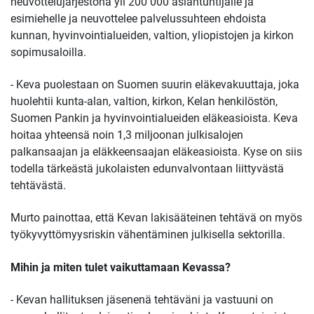
neuvottelujärjestönä yli 200 000 asiantuntijalle ja
esimiehelle ja neuvottelee palvelussuhteen ehdoista
kunnan, hyvinvointialueiden, valtion, yliopistojen ja kirkon
sopimusaloilla.
- Keva puolestaan on Suomen suurin eläkevakuuttaja, joka
huolehtii kunta-alan, valtion, kirkon, Kelan henkilöstön,
Suomen Pankin ja hyvinvointialueiden eläkeasioista. Keva
hoitaa yhteensä noin 1,3 miljoonan julkisalojen
palkansaajan ja eläkkeensaajan eläkeasioista. Kyse on siis
todella tärkeästä jukolaisten edunvalvontaan liittyvästä
tehtävästä.
Murto painottaa, että Kevan lakisääteinen tehtävä on myös
työkyvyttömyysriskin vähentäminen julkisella sektorilla.
Mihin ja miten tulet vaikuttamaan Kevassa?
- Kevan hallituksen jäsenenä tehtäväni ja vastuuni on