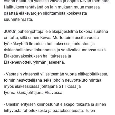
osana hallitusta yleisesti valvoa ja ohjata Kevan toimintaa.
Hallituksen tehtävänä on lain mukaan muun muassa
päättää eläkevarojen sijoittamista koskevasta
suunnitelmasta.
JUKOn puheenjohtajalle eläkejärjestelmä kokonaisuutena
on tuttu, sillä ennen Kevaa Murto toimi useita vuosia
työeläkeyhtiö Ilmarisen hallituksessa, tarkastus- ja
riskienhallintavaliokunnassa ja vaalivaliokunnassa sekä
Eläketurvakeskuksen hallituksessa ja
Eläkeneuvotteluryhmän jäsenenä.
- Vastasin yhteensä yli seitsemän vuotta eläkepolitiikasta,
toimin neuvottelijana sekä johdin neuvottelutoimintaa
myös eläkeasioissa johtajana STTK:ssa ja
työmarkkinajohtajana Akavassa.
- Olenkin erityisen kiinnostunut eläkepolitiikasta ja siihen
liittyvästä rahoituksesta ja päätöksenteosta. Tulen