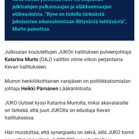
julkisalojen palkansaajan ja eläkkeensaajan
eläkeasioista. "Kyse on todella tärkeästä
jukolaisten edunvalvontaan liittyvästä tehtävästä",
Murto painottaa.
Julkisalan koulutettujen JUKOn hallituksen puheenjohtaja
Katarina Murto
(OAJ) valittiin viime viikon perjantaina
Kevan hallitukseen.
Murron henkilökohtainen varajäsen on politiikkatoimialan
johtaja
Heikki Pärnänen
Lääkäriliitosta.
JUKO Uutiset kysyi Katarina Murrolta, miksi akavalaisille
on tärkeää, että juuri JUKOlla on edustaja Kevan
hallituksessa.
Hän muistuttaa, että synergiaetu on selvä, sillä JUKO toimii