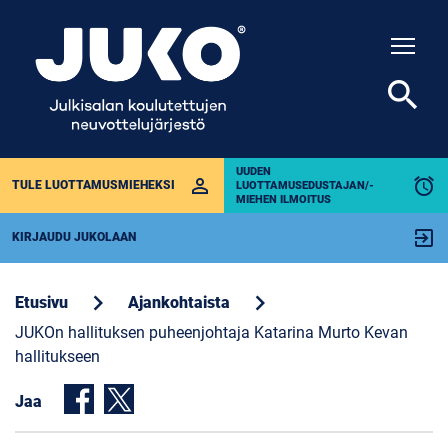
Togg
search
UUDEN
perm_identity
alarm
TULE LUOTTAMUSMIEHEKSI
LUOTTAMUSEDUSTAJAN/-
MIEHEN ILMOITUS
exit_to_app
KIRJAUDU JUKOLAAN
chevron_right
chevron_right
Etusivu
Ajankohtaista
JUKOn hallituksen puheenjohtaja Katarina Murto Kevan
hallitukseen
Jaa