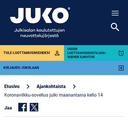
Togg
search
UUDEN
perm_identity
alarm
TULE LUOTTAMUSMIEHEKSI
LUOTTAMUSEDUSTAJAN/-
MIEHEN ILMOITUS
exit_to_app
KIRJAUDU JUKOLAAN
chevron_right
chevron_right
Etusivu
Ajankohtaista
Koronavilkku-sovellus julki maanantaina kello 14
Jaa