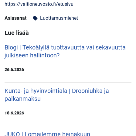
https://valtioneuvosto.fi/etusivu
Asiasanat
Luottamusmiehet
local_offer
Lue lisää
Blogi | Tekoälyllä tuottavuutta vai sekavuutta
julkiseen hallintoon?
26.6.2026
Kunta- ja hyvinvointiala | Drooniuhka ja
palkanmaksu
18.6.2026
JUKO | Lomailemme heinäkuun