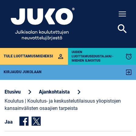
Togg
search
UUDEN
perm_identity
alarm
TULE LUOTTAMUSMIEHEKSI
LUOTTAMUSEDUSTAJAN/-
MIEHEN ILMOITUS
exit_to_app
KIRJAUDU JUKOLAAN
chevron_right
chevron_right
Etusivu
Ajankohtaista
Koulutus | Koulutus- ja keskustelutilaisuus yliopistojen
kansainvälisten osaajien tarpeista
Jaa