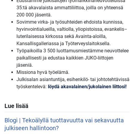
Edustamme julkisalojen työmarkkinaneuvotteluissa
35:tä akavalaista ammattiliittoa, joilla on yhteensä
200 000 jäsentä.
Sovimme virka- ja työsuhteiden ehdoista kunnissa,
hyvinvointialueilla, valtiolla, yliopistoissa, evankelis–
luterilaisessa kirkossa sekä Avainta-aloilla,
Kansallisgalleriassa ja Työterveyslaitoksella.
Työpaikoilla 3 500 luottamusmiestämme neuvottelee
paikallisesti ja edustaa kaikkien JUKO-liittojen
jäseniä.
Missiona hyvä työelämä.
Julkisalan asiantuntija, esihenkilö- tai johtotehtävissä
työskentelevä:
löydä akavalainen/jukolainen liittosi!
Lue lisää
Blogi | Tekoälyllä tuottavuutta vai sekavuutta
julkiseen hallintoon?