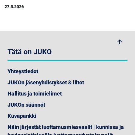
27.5.2026
arrow_upwards
Tätä on JUKO
Yhteystiedot
JUKOn jäsenyhdistykset & liitot
Hallitus ja toimielimet
JUKOn säännöt
Kuvapankki
Näin järjestät luottamusmiesvaalit | kunnissa ja