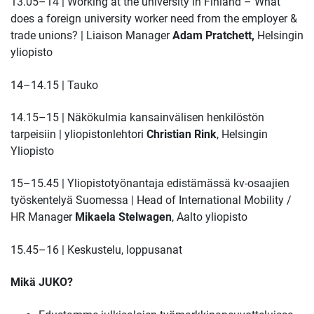
13.05–14 | Working at the university in Finland – What
does a foreign university worker need from the employer &
trade unions? | Liaison Manager
Adam Pratchett,
Helsingin
yliopisto
14–14.15 | Tauko
14.15–15 | Näkökulmia kansainvälisen henkilöstön
tarpeisiin | yliopistonlehtori
Christian Rink
, Helsingin
Yliopisto
15–15.45 | Yliopistotyönantaja edistämässä kv-osaajien
työskentelyä Suomessa | Head of International Mobility /
HR Manager
Mikaela Stelwagen
, Aalto yliopisto
15.45–16 | Keskustelu, loppusanat
Mikä JUKO?