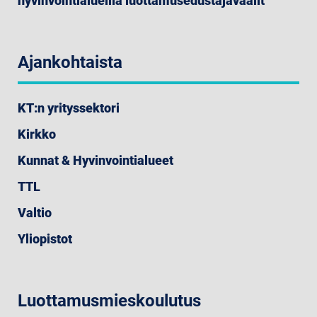
hyvinvointialueilla luottamusedustajavaalit
Ajankohtaista
KT:n yrityssektori
Kirkko
Kunnat & Hyvinvointialueet
TTL
Valtio
Yliopistot
Luottamusmieskoulutus