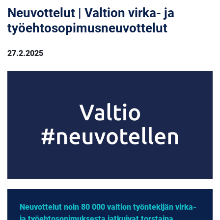
Neuvottelut | Valtion virka- ja
työehtosopimusneuvottelut
27.2.2025
Neuvottelut noin 80 000 valtion työntekijän virka-
ja työehtosopimuksesta jatkuivat torstaina.