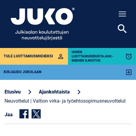
Togg
search
UUDEN
perm_identity
alarm
TULE LUOTTAMUSMIEHEKSI
LUOTTAMUSEDUSTAJAN/-
MIEHEN ILMOITUS
exit_to_app
KIRJAUDU JUKOLAAN
chevron_right
chevron_right
Etusivu
Ajankohtaista
Neuvottelut | Valtion virka- ja työehtosopimusneuvottelut
Jaa