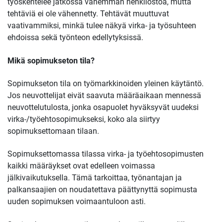
työskentelee jatkossa vähemmän henkilöstöä, mutta
tehtäviä ei ole vähennetty. Tehtävät muuttuvat
vaativammiksi, minkä tulee näkyä virka- ja työsuhteen
ehdoissa sekä työnteon edellytyksissä.
Mikä sopimukseton tila?
Sopimukseton tila on työmarkkinoiden yleinen käytäntö.
Jos neuvottelijat eivät saavuta määräaikaan mennessä
neuvottelutulosta, jonka osapuolet hyväksyvät uudeksi
virka-/työehtosopimukseksi, koko ala siirtyy
sopimuksettomaan tilaan.
Sopimuksettomassa tilassa virka- ja työehtosopimusten
kaikki määräykset ovat edelleen voimassa
jälkivaikutuksella. Tämä tarkoittaa, työnantajan ja
palkansaajien on noudatettava päättynyttä sopimusta
uuden sopimuksen voimaantuloon asti.