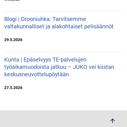
Blogi | Drooniuhka: Tarvitsemme
valtakunnalliset ja alakohtaiset pelisäännöt
29.5.2026
Kunta | Epäselvyys TE-palvelujen
työaikamuodoista jatkuu – JUKO vei kiistan
keskusneuvottelupöytään
27.5.2026
arrow_upwards