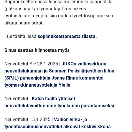
Sopimuksettomassa tilassa molemmilla osapuolilla
(palkansaajat ja työnantajat) on oikeus
työtaistelutoimenpiteisiin uuden työehtosopimuksen
aikaansaamiseksi.
Lue täältä lisää
sopimuksettomasta tilasta
.
Sinua saattaa kiinnostaa myös
Neuvottelut Yle 28.1.2025 |
JUKOn valtiosektorin
neuvottelukunnan ja Suomen Poliisijärjestöjen liiton
(SPJL) puheenjohtaja Jonne Rinne kommentoi
työmarkkinaneuvotteluja Ylelle
Neuvottelut |
Katso täältä yhteiset
neuvottelutavoitteemme työelämän parantamiseksi
Neuvottelut 15.1.2025
|
Valtion virka- ja
työehtosopimusneuvottelut alkoivat keskiviikkona