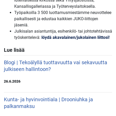
luterilaisessa kirkossa sekä Yritysjaostossa,
Kansallisgalleriassa ja Työterveyslaitoksella.
Työpaikoilla 3 500 luottamusmiestämme neuvottelee
paikallisesti ja edustaa kaikkien JUKO-liittojen
jäseniä.
Julkisalan asiantuntija, esihenkilö- tai johtotehtävissä
työskentelevä:
löydä akavalainen/jukolainen liittosi!
Lue lisää
Blogi | Tekoälyllä tuottavuutta vai sekavuutta
julkiseen hallintoon?
26.6.2026
Kunta- ja hyvinvointiala | Drooniuhka ja
palkanmaksu