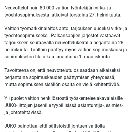
Neuvottelut noin 80 000 valtion työntekijän virka- ja
työehtosopimuksesta jatkuivat torstaina 27. helmikuuta.
Valtion työmarkkinalaitos antoi tarjouksen uudeksi virka- ja
työehtosopimukseksi. Palkansaajien järjestöt vastaavat
tarjoukseen seuraavalla neuvottelukerralla perjantaina 28.
helmikuuta. Tuolloin päättyy myös valtion sopimuskausi ja
sopimukseton tila alkaa lauantaina 1. maaliskuuta.
Tavoitteena on, että neuvottelutulos saadaan aikaiseksi
perjantaina sopimuskauden päättymisen yhteydessä,
mutta sopimuksen sisällön osalta on vielä kehitettävää.
Yli puolet valtion henkilöstöstä työskentelee akavalaisille
JUKO-liittojen jäsenille tyypillisissä asiantuntija-, esimies-
ja johtotehtävissä.
JUKO painottaa, että säästöistä johtuen valtiolla