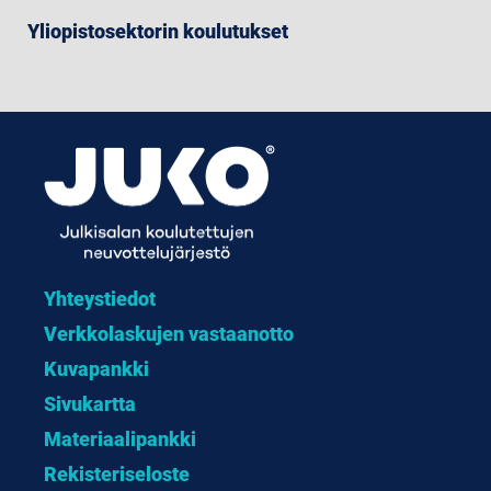
Yliopistosektorin koulutukset
Yhteystiedot
Verkkolaskujen vastaanotto
Kuvapankki
Sivukartta
Materiaalipankki
Rekisteriseloste