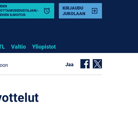
UDEN
KIRJAUDU
alarm
exit_to_app
UOTTAMUSEDUSTAJAN/-
JUKOLAAN
IEHEN ILMOITUS
TL
Valtio
Yliopistot
Jaa
toon
ottelut