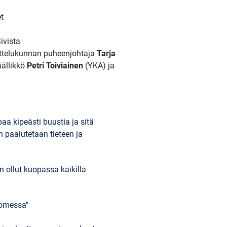
t
ivista
ottelukunnan puheenjohtaja
Tarja
äällikkö
Petri Toiviainen
(YKA) ja
aa kipeästi buustia ja sitä
 paalutetaan tieteen ja
n ollut kuopassa kaikilla
uomessa"