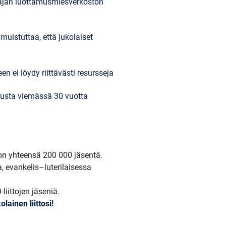
 laajan luottamusmiesverkoston
muistuttaa, että jukolaiset
en ei löydy riittävästi resursseja
musta viemässä 30 vuotta
 on yhteensä 200 000 jäsentä.
a, evankelis–luterilaisessa
iittojen jäseniä.
lainen liittosi!