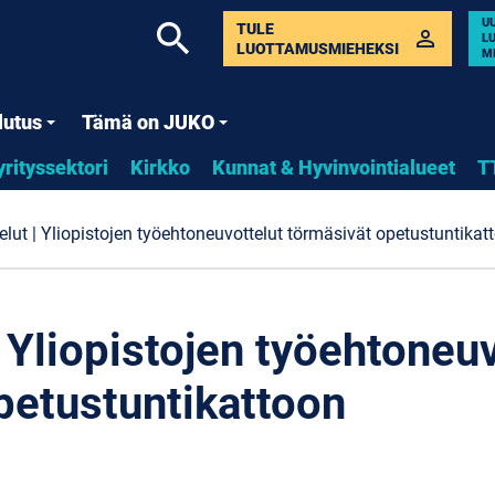
U
search
TULE
perm_identity
L
LUOTTAMUSMIEHEKSI
M
lutus
Tämä on JUKO
yrityssektori
Kirkko
Kunnat & Hyvinvointialueet
T
elut | Yliopistojen työehtoneuvottelut törmäsivät opetustuntikat
 Yliopistojen työehtoneuv
petustuntikattoon