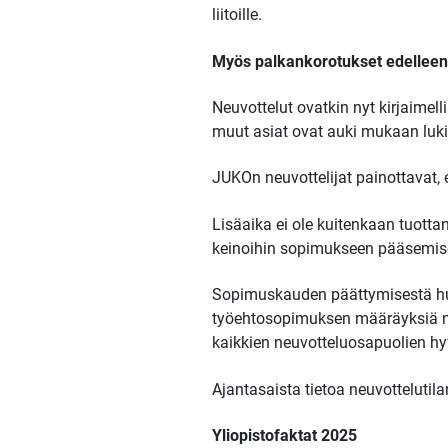
liitoille.
Myös palkankorotukset edelleen
Neuvottelut ovatkin nyt kirjaimel
muut asiat ovat auki mukaan luki
JUKOn neuvottelijat painottavat, 
Lisäaika ei ole kuitenkaan tuott
keinoihin sopimukseen pääsemis
Sopimuskauden päättymisestä huo
työehtosopimuksen määräyksiä nor
kaikkien neuvotteluosapuolien 
Ajantasaista tietoa neuvotteluti
Yliopistofaktat 2025