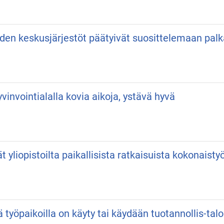
iden keskusjärjestöt päätyivät suosittelemaan pa
vinvointialalla kovia aikoja, ystävä hyvä
vät yliopistoilta paikallisista ratkaisuista kokonaist
ä työpaikoilla on käyty tai käydään tuotannollis-talo