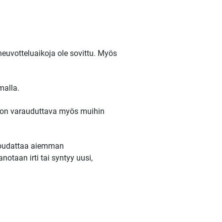
neuvotteluaikoja ole sovittu. Myös
malla.
en on varauduttava myös muihin
noudattaa aiemman
taan irti tai syntyy uusi,