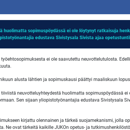
tä huolimatta sopimuspöydässä ei ole löytynyt ratkaisuja he
pistotyönantajia edustava Sivistysala Sivista ajaa opetustunt
 työehtosopimuksesta ei ole saavutettu neuvottelutulosta. Edell
kuuta.
elmikuun alusta lähtien ja sopimuskausi päättyi maaliskuun lopus
ä tiiviistä neuvotteluyhteydestä huolimatta sopimuspöydässä ei o
maan. Sen sijaan yliopistotyönantajia edustava Sivistysala Siv
imukseen kirjattu olennainen ja tärkeä suojamekanismi, jolla op
a. Ne ovat tärkeitä kaikille JUKOn opetus- ja tutkimushenkilöstö