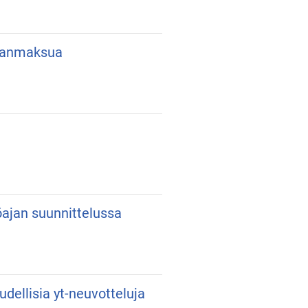
lkanmaksua
yöajan suunnittelussa
udellisia yt-neuvotteluja