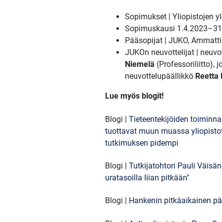
Sopimukset | Yliopistojen y
Sopimuskausi 1.4.2023–31
Pääsopijat | JUKO, Ammattilii
JUKOn neuvottelijat | neuvo
Niemelä
(Professoriliitto), 
neuvottelupäällikkö
Reetta
Lue myös blogit!
Blogi |
Tieteentekijöiden toiminna
tuottavat muun muassa yliopistot
tutkimuksen pidempi
Blogi |
Tutkijatohtori Pauli Väisän
uratasoilla liian pitkään"
Blogi |
Hankenin pitkäaikainen pä