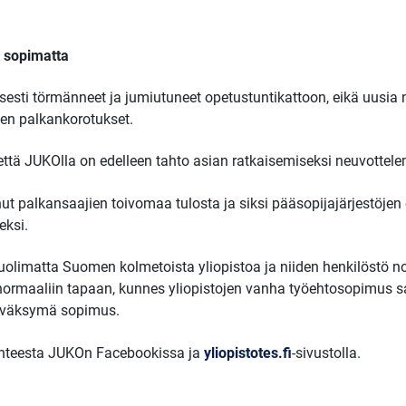
 sopimatta
lisesti törmänneet ja jumiutuneet opetustuntikattoon, eikä uusia 
en palkankorotukset.
että JUKOlla on edelleen tahto asian ratkaisemiseksi neuvottele
anut palkansaajien toivomaa tulosta ja siksi pääsopijajärjestöj
eksi.
limatta Suomen kolmetoista yliopistoa ja niiden henkilöstö 
maaliin tapaan, kunnes yliopistojen vanha työehtosopimus sano
hyväksymä sopimus.
lanteesta JUKOn Facebookissa ja
yliopistotes.fi
-sivustolla.