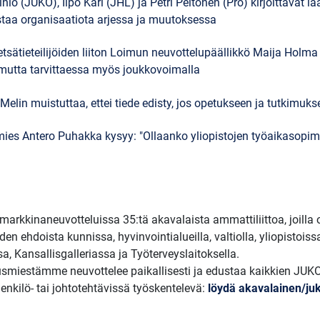
nio (JUKO), Ilpo Kari (JHL) ja Petri Peltonen (Pro) kirjoittavat
taa organisaatiota arjessa ja muutoksessa
tsätieteilijöiden liiton Loimun neuvottelupäällikkö Maija Holma 
 mutta tarvittaessa myös joukkovoimalla
 Melin muistuttaa, ettei tiede edisty, jos opetukseen ja tutkimukse
es Antero Puhakka kysyy: "Ollaanko yliopistojen työaikasopi
arkkinaneuvotteluissa 35:tä akavalaista ammattiliittoa, joilla
en ehdoista kunnissa, hyvinvointialueilla, valtiolla, yliopistoiss
a, Kansallisgalleriassa ja Työterveyslaitoksella.
smiestämme neuvottelee paikallisesti ja edustaa kaikkien JUKO-l
henkilö- tai johtotehtävissä työskentelevä:
löydä akavalainen/juko