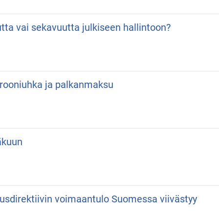
utta vai sekavuutta julkiseen hallintoon?
 Drooniuhka ja palkanmaksu
äkuun
usdirektiivin voimaantulo Suomessa viivästyy