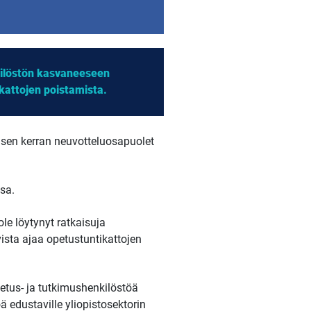
nkilöstön kasvaneeseen
ikattojen poistamista.
isen kerran neuvotteluosapuolet
sa.
le löytynyt ratkaisuja
ista ajaa opetustuntikattojen
etus- ja tutkimushenkilöstöä
ä edustaville yliopistosektorin