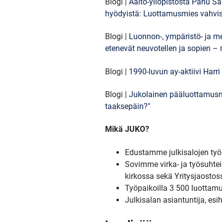
Blogi |
Aalto-yliopistosta Panu Sai
hyödyistä: Luottamusmies vahvis
Blogi |
Luonnon-, ympäristö- ja me
etenevät neuvotellen ja sopien –
Blogi | 1
990-luvun ay-aktiivi Harri
Blogi |
Jukolainen pääluottamusmi
taaksepäin?"
Mikä JUKO?
Edustamme julkisalojen työm
Sovimme virka- ja työsuhteid
kirkossa sekä Yritysjaostoss
Työpaikoilla 3 500 luottamu
Julkisalan asiantuntija, esi