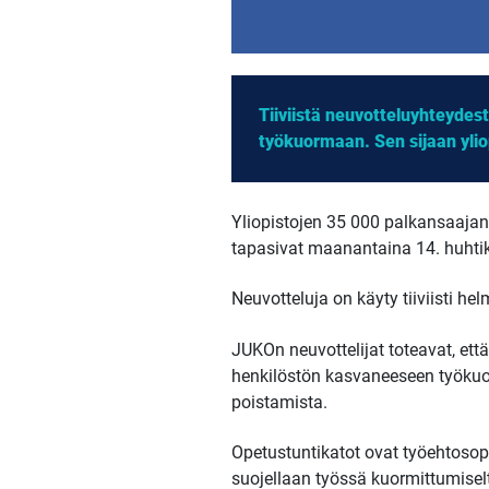
Tiiviistä neuvotteluyhteydes
työkuormaan. Sen sijaan ylio
Yliopistojen 35 000 palkansaajan
tapasivat maanantaina 14. huhti
Neuvotteluja on käyty tiiviisti h
JUKOn neuvottelijat toteavat, ett
henkilöstön kasvaneeseen työkuor
poistamista.
Opetustuntikatot ovat työehtosop
suojellaan työssä kuormittumiselt