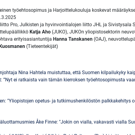
leinen työehtosopimus ja Harjoittelukouluja koskevat määräykse
.3.2025
tto Pro, Julkisten ja hyvinvointialojen liitto JHL ja Sivistysala S
ttelupäällikkö
Katja Aho
(JUKO), JUKOn yliopistosektorin neuv
johtava erityisasiantuntija
Hanna Tanskanen
(OAJ), neuvottelup
 Kuosmanen
(Tieteentekijät)
njohtaja Nina Hahtela muistuttaa, että Suomen kilpailukyky kaip
: ”Nyt ei ratkaista vain tämän kierroksen työehtosopimusta vaan
en: "Yliopistojen opetus- ja tutkimushenkilöstön palkkakehitys o
äluottamusmies Åke Finne: "Jokin on vialla, vakavasti vialla S