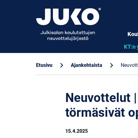
Kou
KT:n 
chevron_right
chevron_right
Etusivu
Ajankohtaista
Neuvott
Neuvottelut |
törmäsivät o
15.4.2025