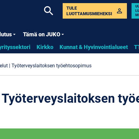
U
search
TULE
perm_identity
L
LUOTTAMUSMIEHEKSI
M
lutus
Tämä on JUKO
yrityssektori
Kirkko
Kunnat & Hyvinvointialueet
T
elut | Työterveyslaitoksen työehtosopimus
| Työterveyslaitoksen ty