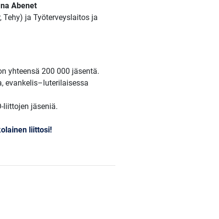
na Abenet
, Tehy) ja Työterveyslaitos ja
 on yhteensä 200 000 jäsentä.
a, evankelis–luterilaisessa
iittojen jäseniä.
lainen liittosi!