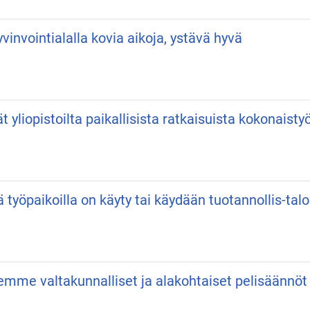
vinvointialalla kovia aikoja, ystävä hyvä
vät yliopistoilta paikallisista ratkaisuista kokonaist
ä työpaikoilla on käyty tai käydään tuotannollis-talo
semme valtakunnalliset ja alakohtaiset pelisäännöt