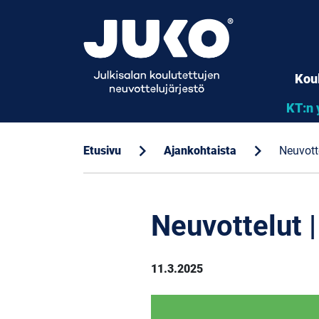
Kou
KT:n 
chevron_right
chevron_right
Etusivu
Ajankohtaista
Neuvott
Neuvottelut 
11.3.2025