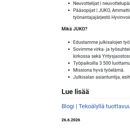
Neuvottelijat | neuvottelupä
Pääsopijat | JUKO, Ammattilii
työnantajajärjestö Hyvinvoi
Mikä JUKO?
Edustamme julkisalojen työm
Sovimme virka- ja työsuhteid
kirkossa sekä Yritysjaostoss
Työpaikoilla 3 500 luottamu
Missiona hyvä työelämä.
Julkisalan asiantuntija, esi
Lue lisää
Blogi | Tekoälyllä tuottavu
26.6.2026