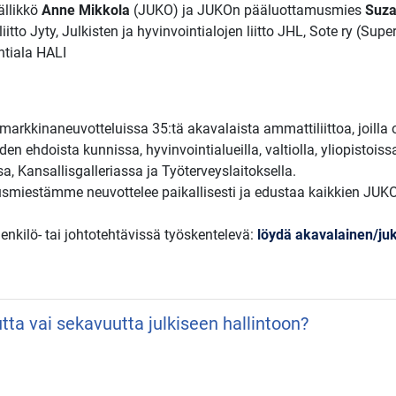
ällikkö
Anne Mikkola
(JUKO) ja JUKOn pääluottamusmies
Suza
tto Jyty, Julkisten ja hyvinvointialojen liitto JHL, Sote ry (Super
ntiala HALI
arkkinaneuvotteluissa 35:tä akavalaista ammattiliittoa, joilla
en ehdoista kunnissa, hyvinvointialueilla, valtiolla, yliopistoiss
a, Kansallisgalleriassa ja Työterveyslaitoksella.
smiestämme neuvottelee paikallisesti ja edustaa kaikkien JUKO-l
henkilö- tai johtotehtävissä työskentelevä:
löydä akavalainen/juko
utta vai sekavuutta julkiseen hallintoon?