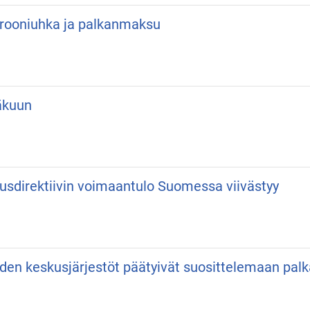
 Drooniuhka ja palkanmaksu
äkuun
usdirektiivin voimaantulo Suomessa viivästyy
iden keskusjärjestöt päätyivät suosittelemaan pa