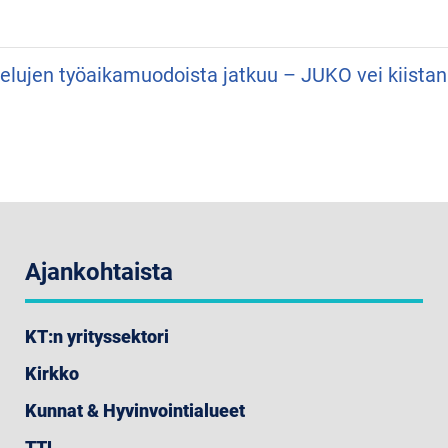
velujen työaikamuodoista jatkuu – JUKO vei kiist
Ajankohtaista
KT:n yrityssektori
Kirkko
Kunnat & Hyvinvointialueet
TTL