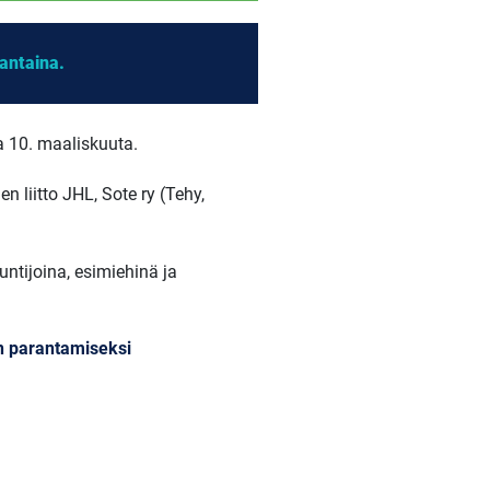
antaina.
a 10. maaliskuuta.
n liitto JHL, Sote ry (Tehy,
ntijoina, esimiehinä ja
än parantamiseksi