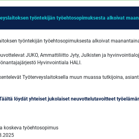
veyslaitoksen työntekijän työehtosopimuksesta alkoivat maan
aitoksen työntekijän työehtosopimuksesta alkoivat maanantain
ttelevat JUKO, Ammattiliitto Jyty, Julkisten ja hyvinvointialoje
yönantajajärjestö Hyvinvointiala HALI.
kentelevät Työterveyslaitoksella muun muassa tutkijoina, asiantu
Täältä löydät yhteiset jukolaiset neuvottelutavoitteet työeläm
ta koskeva työehtosopimus
3.2025