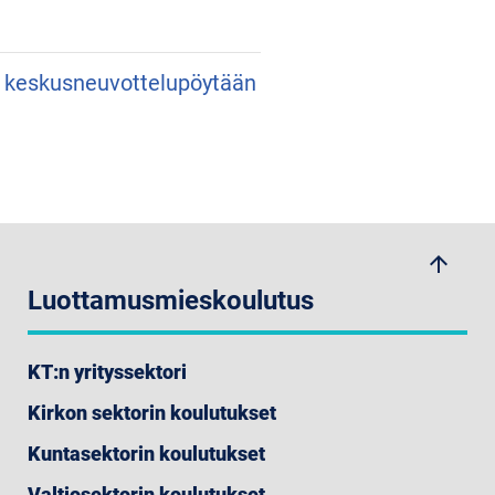
an keskusneuvottelupöytään
arrow_upwards
Luottamusmieskoulutus
KT:n yrityssektori
Kirkon sektorin koulutukset
Kuntasektorin koulutukset
Valtiosektorin koulutukset