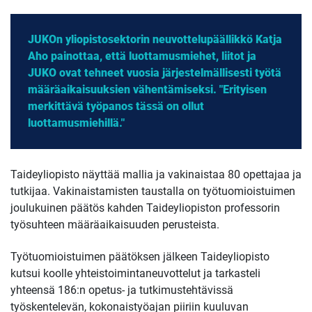
JUKOn yliopistosektorin neuvottelupäällikkö Katja
Aho painottaa, että luottamusmiehet, liitot ja
JUKO ovat tehneet vuosia järjestelmällisesti työtä
määräaikaisuuksien vähentämiseksi. "Erityisen
merkittävä työpanos tässä on ollut
luottamusmiehillä."
Taideyliopisto näyttää mallia ja vakinaistaa 80 opettajaa ja
tutkijaa. Vakinaistamisten taustalla on työtuomioistuimen
joulukuinen päätös kahden Taideyliopiston professorin
työsuhteen määräaikaisuuden perusteista.
Työtuomioistuimen päätöksen jälkeen Taideyliopisto
kutsui koolle yhteistoimintaneuvottelut ja tarkasteli
yhteensä 186:n opetus- ja tutkimustehtävissä
työskentelevän, kokonaistyöajan piiriin kuuluvan