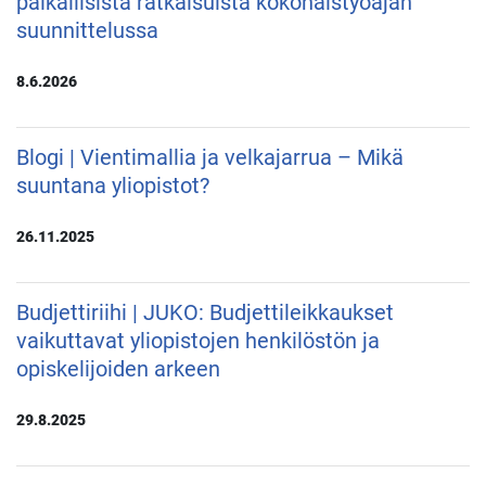
paikallisista ratkaisuista kokonaistyöajan
suunnittelussa
8.6.2026
Blogi | Vientimallia ja velkajarrua – Mikä
suuntana yliopistot?
26.11.2025
Budjettiriihi | JUKO: Budjettileikkaukset
vaikuttavat yliopistojen henkilöstön ja
opiskelijoiden arkeen
29.8.2025