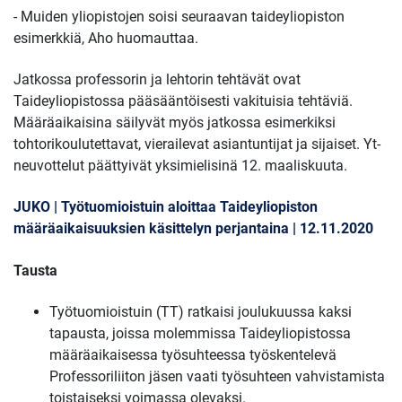
- Muiden yliopistojen soisi seuraavan taideyliopiston
esimerkkiä, Aho huomauttaa.
Jatkossa professorin ja lehtorin tehtävät ovat
Taideyliopistossa pääsääntöisesti vakituisia tehtäviä.
Määräaikaisina säilyvät myös jatkossa esimerkiksi
tohtorikoulutettavat, vierailevat asiantuntijat ja sijaiset. Yt-
neuvottelut päättyivät yksimielisinä 12. maaliskuuta.
JUKO | Työtuomioistuin aloittaa Taideyliopiston
määräaikaisuuksien käsittelyn perjantaina | 12.11.2020
Tausta
Työtuomioistuin (TT) ratkaisi joulukuussa kaksi
tapausta, joissa molemmissa Taideyliopistossa
määräaikaisessa työsuhteessa työskentelevä
Professoriliiton jäsen vaati työsuhteen vahvistamista
toistaiseksi voimassa olevaksi.