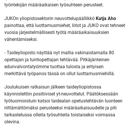
työntekijän määräaikaisen työsuhteen perusteet.
JUKOn yliopistosektorin neuvottelupäällikkö
Katja Aho
painottaa, että luottamusmiehet, liitot ja JUKO ovat tehneet
vuosia järjestelmällisesti työtä määräaikaisuuksien
vähentämiseksi.
- Tai­dey­li­opis­to näyttää nyt mallia vakinaistamalla 80
opettajan ja tuntiopettajan tehtävää. Pitkäjänteinen
edunvalvontatyömme tuottaa tulosta ja erityisen
merkittävä työpanos tässä on ollut luottamusmiehillä.
Joulukuisen ratkaisun jälkeen taideyliopistossa
käynnistettiin positiiviset yt-neuvottelut. Päätöksessään
työtuomioistuin katsoi taidealan opetustehtävän luonteen
riittämättömäksi perusteeksi määräaikaisuudelle ja piti
tarkastelussa olleita työsuhteita toistaiseksi voimassa
olevina.