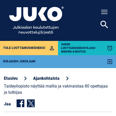
Togg
search
UUDEN
perm_identity
alarm
TULE LUOTTAMUSMIEHEKSI
LUOTTAMUSEDUSTAJAN/-
MIEHEN ILMOITUS
exit_to_app
KIRJAUDU JUKOLAAN
chevron_right
chevron_right
Etusivu
Ajankohtaista
Taideyliopisto näyttää mallia ja vakinaistaa 80 opettajaa
ja tutkijaa
Jaa