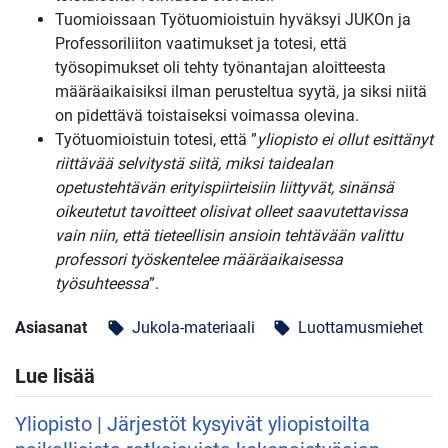
Tuomioissaan Työtuomioistuin hyväksyi JUKOn ja
Professoriliiton vaatimukset ja totesi, että
työsopimukset oli tehty työnantajan aloitteesta
määräaikaisiksi ilman perusteltua syytä, ja siksi niitä
on pidettävä toistaiseksi voimassa olevina.
Työtuomioistuin totesi, että ”
yliopisto ei ollut esittänyt
riittävää selvitystä siitä, miksi taidealan
opetustehtävän erityispiirteisiin liittyvät, sinänsä
oikeutetut tavoitteet olisivat olleet saavutettavissa
vain niin, että tieteellisin ansioin tehtävään valittu
professori työskentelee määräaikaisessa
työsuhteessa
”.
Asiasanat
Jukola-materiaali
Luottamusmiehet
local_offer
local_offer
Lue lisää
Yliopisto | Järjestöt kysyivät yliopistoilta