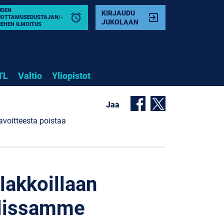
UDEN
KIRJAUDU
alarm
exit_to_app
UOTTAMUSEDUSTAJAN/-
JUKOLAAN
IEHEN ILMOITUS
TL
Valtio
Yliopistot
Jaa
avoitteesta poistaa
lakkoillaan
olissamme