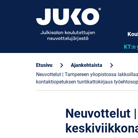
Kou
KT:n 
chevron_right
chevron_right
Etusivu
Ajankohtaista
Neuvottelut | Tampereen yliopistossa lakkoill
kontaktiopetuksen tuntikattokirjaus työehtoso
Neuvottelut 
keskiviikkon