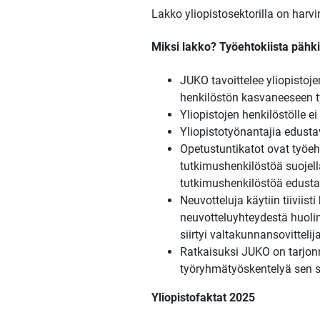
Lakko yliopistosektorilla on harvi
Miksi lakko? Työehtokiista päh
JUKO tavoittelee yliopisto
henkilöstön kasvaneeseen 
Yliopistojen henkilöstölle ei
Yliopistotyönantajia edusta
Opetustuntikatot ovat työeh
tutkimushenkilöstöä suojell
tutkimushenkilöstöä edustavil
Neuvotteluja käytiin tiiviis
neuvotteluyhteydestä huolim
siirtyi valtakunnansovittelij
Ratkaisuksi JUKO on tarjonn
työryhmätyöskentelyä sen se
Yliopistofaktat 2025