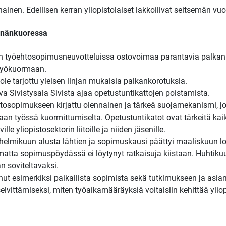
nainen. Edellisen kerran yliopistolaiset lakkoilivat seitsemän vuo
kinänkuoressa
jen työehtosopimusneuvotteluissa ostovoimaa parantavia palkank
työkuormaan.
 ole tarjottu yleisen linjan mukaisia palkankorotuksia.
va Sivistysala Sivista ajaa opetustuntikattojen poistamista.
tosopimukseen kirjattu olennainen ja tärkeä suojamekanismi, jol
aan työssä kuormittumiselta. Opetustuntikatot ovat tärkeitä kai
le yliopistosektorin liitoille ja niiden jäsenille.
ti helmikuun alusta lähtien ja sopimuskausi päättyi maaliskuun l
atta sopimuspöydässä ei löytynyt ratkaisuja kiistaan. Huhtikuu
an soviteltavaksi.
ut esimerkiksi paikallista sopimista sekä tutkimukseen ja asia
lvittämiseksi, miten työaikamääräyksiä voitaisiin kehittää yliop