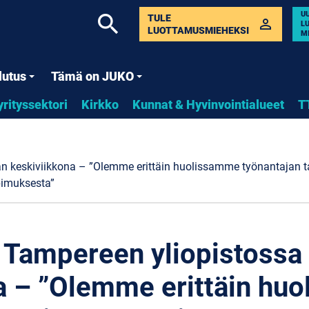
U
search
TULE
perm_identity
L
LUOTTAMUSMIEHEKSI
M
lutus
Tämä on JUKO
yrityssektori
Kirkko
Kunnat & Hyvinvointialueet
T
aan keskiviikkona – ”Olemme erittäin huolissamme työnantajan t
pimuksesta”
| Tampereen yliopistossa 
a – ”Olemme erittäin hu