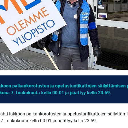
lakkoon palkankorotusten ja opetustuntikattojen säilyttämise
kona 7. toukokuuta kello 00.01 ja päättyy kello 23.59.
lähti lakkoon palkankorotusten ja opetustuntikattojen säilyttä
7. toukokuuta kello 00.01 ja päättyy kello 23.59.