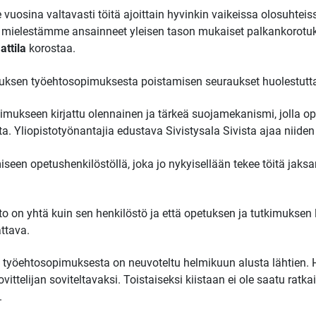
uosina valtavasti töitä ajoittain hyvinkin vaikeissa olosuhteiss
 mielestämme ansainneet yleisen tason mukaiset palkankorotuk
ttila
korostaa.
auksen työehtosopimuksesta poistamisen seuraukset huolestutt
imukseen kirjattu olennainen ja tärkeä suojamekanismi, jolla op
a. Yliopistotyönantajia edustava Sivistysala Sivista ajaa niiden
een opetushenkilöstöllä, joka jo nykyisellään tekee töitä jaks
sto on yhtä kuin sen henkilöstö ja että opetuksen ja tutkimuksen 
attava.
 työehtosopimuksesta on neuvoteltu helmikuun alusta lähtien. 
vittelijan soviteltavaksi. Toistaiseksi kiistaan ei ole saatu ratka
.