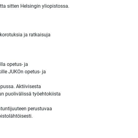
tta sitten Helsingin yliopistossa.
orotuksia ja ratkaisuja
la opetus- ja
kille JUKOn opetus- ja
opussa. Aktiivisesta
n puolivälissä työehtokiista
ntuntijuuteen perustuvaa
istolähtöisesti.