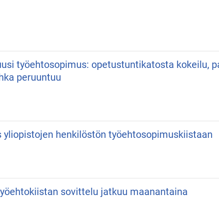
e uusi työehtosopimus: opetustuntikatosta kokeilu, 
uhka peruuntuu
s yliopistojen henkilöstön työehtosopimuskiistaan
 työehtokiistan sovittelu jatkuu maanantaina