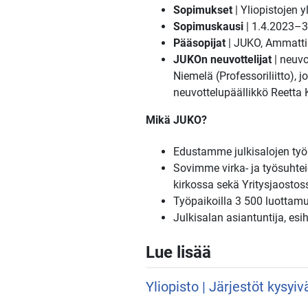
Sopimukset
| Yliopistojen
Sopimuskausi
| 1.4.2023–
Pääsopijat
| JUKO, Ammattili
JUKOn neuvottelijat
| neuv
Niemelä (Professoriliitto), 
neuvottelupäällikkö Reetta
Mikä JUKO?
Edustamme julkisalojen työm
Sovimme virka- ja työsuhteid
kirkossa sekä Yritysjaostoss
Työpaikoilla 3 500 luottamu
Julkisalan asiantuntija, esi
Lue lisää
Yliopisto | Järjestöt kysyi