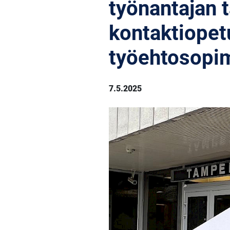
työnantajan 
kontaktiopet
työehtosopi
7.5.2025