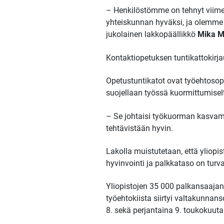
– Henkilöstömme on tehnyt viime v
yhteiskunnan hyväksi, ja olemme
jukolainen lakkopäällikkö
Mika Ma
Kontaktiopetuksen tuntikattokirj
Opetustuntikatot ovat työehtosop
suojellaan työssä kuormittumiselt
– Se johtaisi työkuorman kasvamis
tehtävistään hyvin.
Lakolla muistutetaan, että yliopi
hyvinvointi ja palkkataso on turv
Yliopistojen 35 000 palkansaajan
työehtokiista siirtyi valtakunnanso
8. sekä perjantaina 9. toukokuuta