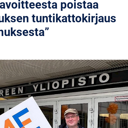
tavoitteesta poistaa
uksen tuntikattokirjaus
muksesta”