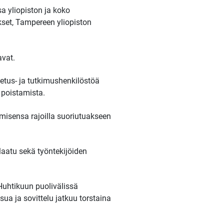
a yliopiston ja koko
set, Tampereen yliopiston
avat.
etus- ja tutkimushenkilöstöä
 poistamista.
amisensa rajoilla suoriutuakseen
laatu sekä työntekijöiden
Huhtikuun puolivälissä
isua ja sovittelu jatkuu torstaina