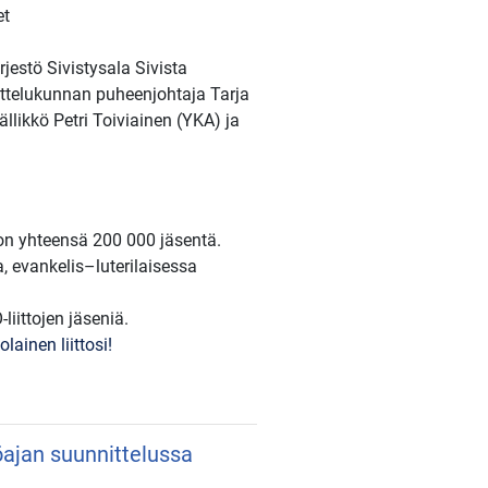
et
rjestö Sivistysala Sivista
ottelukunnan puheenjohtaja Tarja
llikkö Petri Toiviainen (YKA) ja
 on yhteensä 200 000 jäsentä.
a, evankelis–luterilaisessa
iittojen jäseniä.
lainen liittosi!
yöajan suunnittelussa