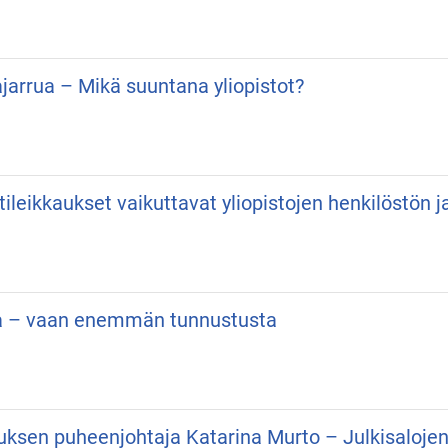
kajarrua – Mikä suuntana yliopistot?
ttileikkaukset vaikuttavat yliopistojen henkilöstön 
maa – vaan enemmän tunnustusta
tuksen puheenjohtaja Katarina Murto – Julkisalojen 