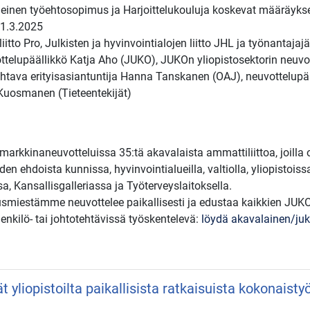
 yleinen työehtosopimus ja Harjoittelukouluja koskevat määräyks
31.3.2025
itto Pro, Julkisten ja hyvinvointialojen liitto JHL ja työnantajajä
ottelupäällikkö Katja Aho (JUKO), JUKOn yliopistosektorin neuv
johtava erityisasiantuntija Hanna Tanskanen (OAJ), neuvottelupää
 Kuosmanen (Tieteentekijät)
arkkinaneuvotteluissa 35:tä akavalaista ammattiliittoa, joilla
en ehdoista kunnissa, hyvinvointialueilla, valtiolla, yliopistoiss
a, Kansallisgalleriassa ja Työterveyslaitoksella.
smiestämme neuvottelee paikallisesti ja edustaa kaikkien JUKO-l
henkilö- tai johtotehtävissä työskentelevä:
löydä akavalainen/juko
vät yliopistoilta paikallisista ratkaisuista kokonaist