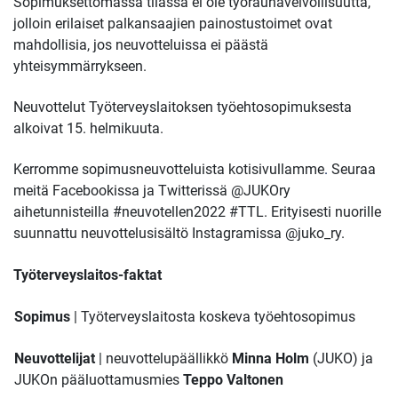
Sopimuksettomassa tilassa ei ole työrauhavelvollisuutta,
jolloin erilaiset palkansaajien painostustoimet ovat
mahdollisia, jos neuvotteluissa ei päästä
yhteisymmärrykseen.
Neuvottelut Työterveyslaitoksen työehtosopimuksesta
alkoivat 15. helmikuuta.
Kerromme sopimusneuvotteluista kotisivullamme
.
Seuraa
meitä Facebookissa ja Twitterissä @JUKOry
aihetunnisteilla #neuvotellen2022 #TTL. Erityisesti nuorille
suunnattu neuvottelusisältö Instagramissa @juko_ry.
Työterveyslaitos-faktat
Sopimus
| Työterveyslaitosta koskeva työehtosopimus
Neuvottelijat
| neuvottelupäällikkö
Minna Holm
(JUKO) ja
JUKOn pääluottamusmies
Teppo Valtonen