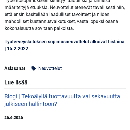
Työehtosopimukseen sisältyy laadullisia ja rahassa
määriteltyjä etuuksia. Neuvottelut etenevät tavallisesti niin,
että ensin käsitellään laadulliset tavoitteet ja niiden
mahdolliset kustannusvaikutukset, vasta lopuksi osana
kokonaisuutta sovitaan palkoista.
Työterveyslaitoksen sopimusneuvottelut alkoivat tiistaina
| 15.2.2022
Asiasanat
Neuvottelut
local_offer
Lue lisää
Blogi | Tekoälyllä tuottavuutta vai sekavuutta
julkiseen hallintoon?
26.6.2026