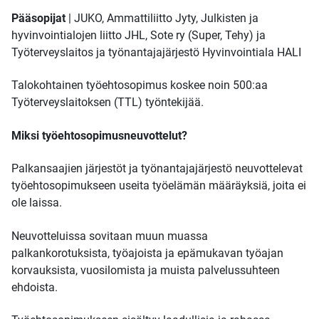
Pääsopijat
| JUKO, Ammattiliitto Jyty, Julkisten ja
hyvinvointialojen liitto JHL, Sote ry (Super, Tehy) ja
Työterveyslaitos ja työnantajajärjestö Hyvinvointiala HALI
Talokohtainen työehtosopimus koskee noin 500:aa
Työterveyslaitoksen (TTL) työntekijää.
Miksi työehtosopimusneuvottelut?
Palkansaajien järjestöt ja työnantajajärjestö neuvottelevat
työehtosopimukseen useita työelämän määräyksiä, joita ei
ole laissa.
Neuvotteluissa sovitaan muun muassa
palkankorotuksista, työajoista ja epämukavan työajan
korvauksista, vuosilomista ja muista palvelussuhteen
ehdoista.