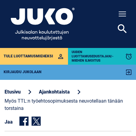
Togg
search
UUDEN
perm_identity
alarm
TULE LUOTTAMUSMIEHEKSI
LUOTTAMUSEDUSTAJAN/-
MIEHEN ILMOITUS
exit_to_app
KIRJAUDU JUKOLAAN
chevron_right
chevron_right
Etusivu
Ajankohtaista
Myös TTL:n työehtosopimuksesta neuvotellaan tänään
torstaina
Jaa