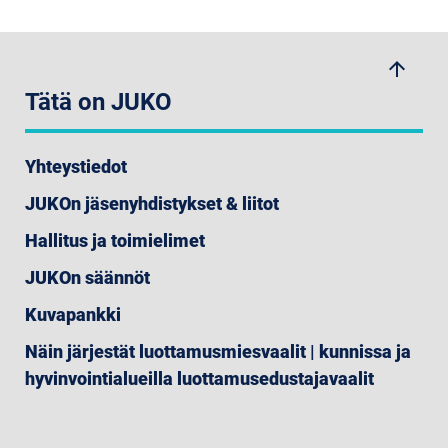
arrow_upwards
Tätä on JUKO
Yhteystiedot
JUKOn jäsenyhdistykset & liitot
Hallitus ja toimielimet
JUKOn säännöt
Kuvapankki
Näin järjestät luottamusmiesvaalit | kunnissa ja
hyvinvointialueilla luottamusedustajavaalit