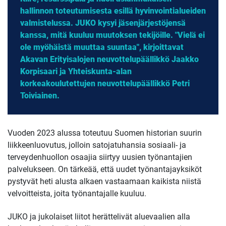
hallinnon toteutumisesta esillä hyvinvointialueiden
valmistelussa. JUKO kysyi jäsenjärjestöjensä
kanssa, mitä kuuluu muutoksen tekijöille. "Vielä ei
ole myöhäistä muuttaa suuntaa", kirjoittavat
Akavan Erityisalojen neuvottelupäällikkö Jaakko
Korpisaari ja Yhteiskunta-alan
korkeakoulutettujen neuvottelupäällikkö Petri
Toiviainen.
Vuoden 2023 alussa toteutuu Suomen historian suurin
liikkeenluovutus, jolloin satojatuhansia sosiaali- ja
terveydenhuollon osaajia siirtyy uusien työnantajien
palvelukseen. On tärkeää, että uudet työnantajayksiköt
pystyvät heti alusta alkaen vastaamaan kaikista niistä
velvoitteista, joita työnantajalle kuuluu.
JUKO ja jukolaiset liitot herättelivät aluevaalien alla