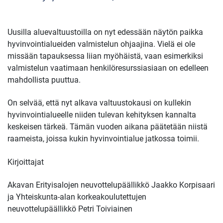
Uusilla aluevaltuustoilla on nyt edessään näytön paikka
hyvinvointialueiden valmistelun ohjaajina. Vielä ei ole
missään tapauksessa liian myöhäistä, vaan esimerkiksi
valmistelun vaatimaan henkilöresurssiasiaan on edelleen
mahdollista puuttua.
On selvää, että nyt alkava valtuustokausi on kullekin
hyvinvointialueelle niiden tulevan kehityksen kannalta
keskeisen tärkeä. Tämän vuoden aikana päätetään niistä
raameista, joissa kukin hyvinvointialue jatkossa toimii.
Kirjoittajat
Akavan Erityisalojen neuvottelupäällikkö Jaakko Korpisaari
ja Yhteiskunta-alan korkeakoulutettujen
neuvottelupäällikkö Petri Toiviainen