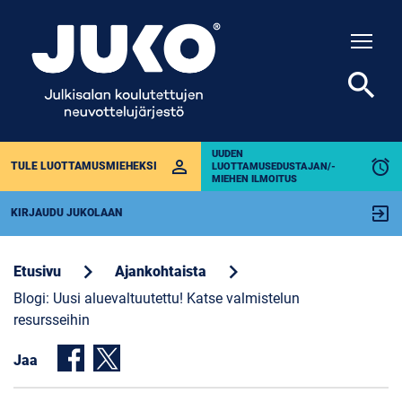
Togg
search
UUDEN
perm_identity
alarm
TULE LUOTTAMUSMIEHEKSI
LUOTTAMUSEDUSTAJAN/-
MIEHEN ILMOITUS
exit_to_app
KIRJAUDU JUKOLAAN
chevron_right
chevron_right
Etusivu
Ajankohtaista
Blogi: Uusi aluevaltuutettu! Katse valmistelun
resursseihin
Jaa