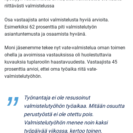
riittävästi valmistelussa
Osa vastaajista antoi valmistelusta hyviä arvioita.
Esimerkiksi 62 prosenttia piti valmistelutyön
asiantuntemusta ja osaamista hyvänä.
Moni jäsenemme tekee nyt vate-valmistelua oman toimen
ohella ja avoimissa vastauksissa oli huolestuttavia
kuvauksia tuplaroolin haastavuudesta. Vastaajista 45
prosenttia arvioi, ettei oma työaika riitä vate-
valmistelutyöhön.
Työnantaja ei ole resusoinut
valmistelutyöhön työaikaa. Mitään osuutta
perustyöstä ei ole otettu pois.
Valmistelutyöhön menee noin kaksi
työpäivää viikossa, kertoo toinen.