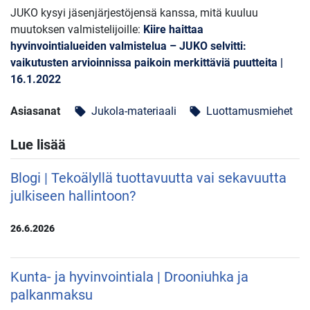
JUKO kysyi jäsenjärjestöjensä kanssa, mitä kuuluu
muutoksen valmistelijoille:
Kiire haittaa
hyvinvointialueiden valmistelua – JUKO selvitti:
vaikutusten arvioinnissa paikoin merkittäviä puutteita |
16.1.2022
Asiasanat
Jukola-materiaali
Luottamusmiehet
local_offer
local_offer
Lue lisää
Blogi | Tekoälyllä tuottavuutta vai sekavuutta
julkiseen hallintoon?
26.6.2026
Kunta- ja hyvinvointiala | Drooniuhka ja
palkanmaksu