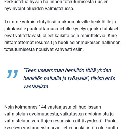
keskustelua hyvän hallinnon toteutumisesta uusien
hyvinvointialueiden valmistelussa.
Teimme valmistelutyössä mukana oleville henkilöille ja
jukolaisille pääluottamusmiehille kyselyn, jonka tulokset
eivät valitettavasti olleet kaikilta osin mairittelevia. Kiire,
riittämättömät resurssit ja huoli asianmukaisen hallinnon
toteutumisesta nousivat vahvasti esiin.
”Teen useamman henkilön töitä yhden
henkilön palkalla ja työajalla”, tiivisti eräs
vastaajista.
Noin kolmannes 144 vastaajasta oli huolissaan
valmistelun avoimuudesta, vaikutusten arvioinnista ja
valmisteluun varattujen resurssien riittävyydestä. Puolet
kyselyyn vastanneista arvioi, ettei henkilöstöä ole kuultu