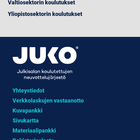
Valtiosektorin koulutukset
Yliopistosektorin koulutukset
Yhteystiedot
Verkkolaskujen vastaanotto
Kuvapankki
Sivukartta
Materiaalipankki