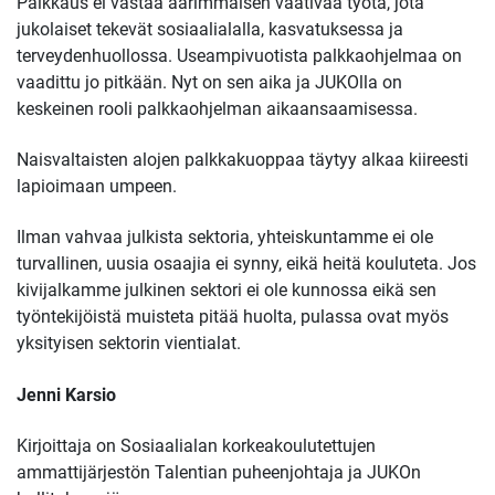
Palkkaus ei vastaa äärimmäisen vaativaa työtä, jota
jukolaiset tekevät sosiaalialalla, kasvatuksessa ja
terveydenhuollossa. Useampivuotista palkkaohjelmaa on
vaadittu jo pitkään. Nyt on sen aika ja JUKOlla on
keskeinen rooli palkkaohjelman aikaansaamisessa.
Naisvaltaisten alojen palkkakuoppaa täytyy alkaa kiireesti
lapioimaan umpeen.
Ilman vahvaa julkista sektoria, yhteiskuntamme ei ole
turvallinen, uusia osaajia ei synny, eikä heitä kouluteta. Jos
kivijalkamme julkinen sektori ei ole kunnossa eikä sen
työntekijöistä muisteta pitää huolta, pulassa ovat myös
yksityisen sektorin vientialat.
Jenni Karsio
Kirjoittaja on Sosiaalialan korkeakoulutettujen
ammattijärjestön Talentian puheenjohtaja ja JUKOn