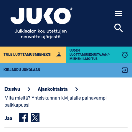
Togg
search
UUDEN
perm_identity
alarm
TULE LUOTTAMUSMIEHEKSI
LUOTTAMUSEDUSTAJAN/-
MIEHEN ILMOITUS
exit_to_app
KIRJAUDU JUKOLAAN
chevron_right
chevron_right
Etusivu
Ajankohtaista
Mitä mieltä? Yhteiskunnan kivijalalle painavampi
palkkapussi
Jaa