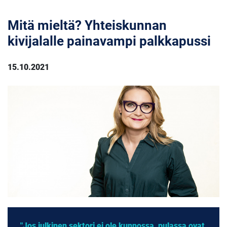
Mitä mieltä? Yhteiskunnan
kivijalalle painavampi palkkapussi
15.10.2021
"Jos julkinen sektori ei ole kunnossa, pulassa ovat