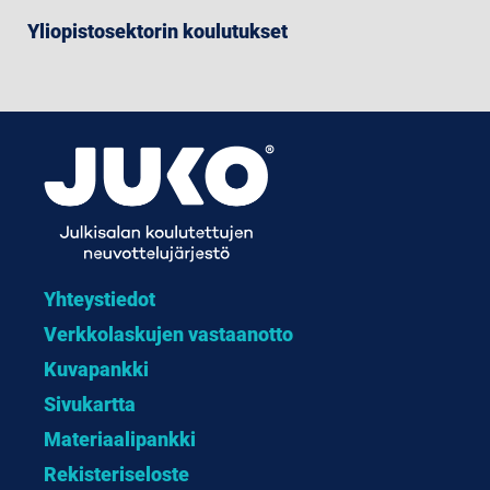
Yliopistosektorin koulutukset
Yhteystiedot
Verkkolaskujen vastaanotto
Kuvapankki
Sivukartta
Materiaalipankki
Rekisteriseloste