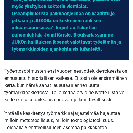
myös yksityisen sektorin vientialat.
Useampivuotista palkkaohjelmaa on vaadittu jo
pitkään ja JUKOlla on keskeinen rooli sen
aikaansaamisessa", kirjoittaa Talentian
puheenjohtaja Jenni Karsio. Blogisarjassamme
JUKOn hallituksen jäsenet valottavat työelämän ja
työmarkkinoiden ajankohtaisia käänteitä.
Työehtosopimusten ensi vuoden neuvottelukierroksesta on
ennustettu historiallisen vaikeaa. Ei tosin ole ensimmäinen
kerta, kun nämä sanat lausutaan ennen uutta
työmarkkinakierrosta. Tällä kertaa arvio neuvotteluista voi
kuitenkin olla paikkansa pitävämpi kuin tavallisesti.
Yhtäällä keskitettyä työmarkkinajärjestelmää hajauttaa
milloin metsäteollisuus, milloin teknologiateollisuus.
Toisaalla vientiteollisuuden asemaa palkkakaton