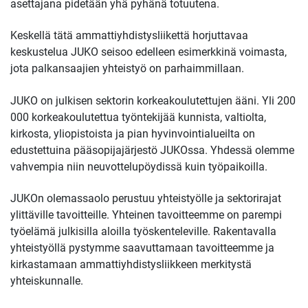
asettajana pidetään yhä pyhänä totuutena.
Keskellä tätä ammattiyhdistysliikettä horjuttavaa
keskustelua JUKO seisoo edelleen esimerkkinä voimasta,
jota palkansaajien yhteistyö on parhaimmillaan.
JUKO on julkisen sektorin korkeakoulutettujen ääni. Yli 200
000 korkeakoulutettua työntekijää kunnista, valtiolta,
kirkosta, yliopistoista ja pian hyvinvointialueilta on
edustettuina pääsopijajärjestö JUKOssa. Yhdessä olemme
vahvempia niin neuvottelupöydissä kuin työpaikoilla.
JUKOn olemassaolo perustuu yhteistyölle ja sektorirajat
ylittäville tavoitteille. Yhteinen tavoitteemme on parempi
työelämä julkisilla aloilla työskenteleville. Rakentavalla
yhteistyöllä pystymme saavuttamaan tavoitteemme ja
kirkastamaan ammattiyhdistysliikkeen merkitystä
yhteiskunnalle.