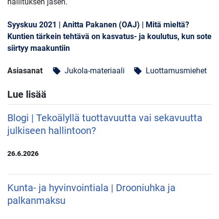
hallituksen jäsen.
Syyskuu 2021 | Anitta Pakanen (OAJ) | Mitä mieltä?
Kuntien tärkein tehtävä on kasvatus- ja koulutus, kun sote
siirtyy maakuntiin
Asiasanat
Jukola-materiaali
Luottamusmiehet
local_offer
local_offer
Lue lisää
Blogi | Tekoälyllä tuottavuutta vai sekavuutta
julkiseen hallintoon?
26.6.2026
Kunta- ja hyvinvointiala | Drooniuhka ja
palkanmaksu