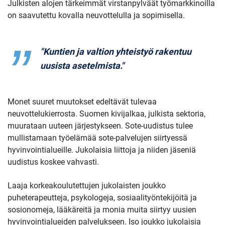
Julkisten alojen tärkeimmät virstanpylväät työmarkkinoilla
on saavutettu kovalla neuvottelulla ja sopimisella.
"Kuntien ja valtion yhteistyö rakentuu
uusista asetelmista."
Monet suuret muutokset edeltävät tulevaa
neuvottelukierrosta. Suomen kivijalkaa, julkista sektoria,
muurataan uuteen järjestykseen. Sote-uudistus tulee
mullistamaan työelämää sote-palvelujen siirtyessä
hyvinvointialueille. Jukolaisia liittoja ja niiden jäseniä
uudistus koskee vahvasti.
Laaja korkeakoulutettujen jukolaisten joukko
puheterapeutteja, psykologeja, sosiaalityöntekijöitä ja
sosionomeja, lääkäreitä ja monia muita siirtyy uusien
hyvinvointialueiden palvelukseen. Iso joukko jukolaisia