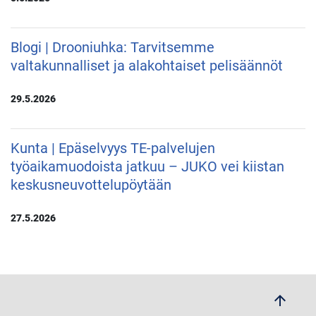
Blogi | Drooniuhka: Tarvitsemme
valtakunnalliset ja alakohtaiset pelisäännöt
29.5.2026
Kunta | Epäselvyys TE-palvelujen
työaikamuodoista jatkuu – JUKO vei kiistan
keskusneuvottelupöytään
27.5.2026
arrow_upwards