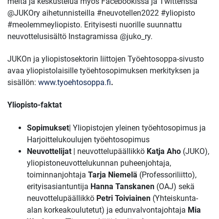
meitä ja keskustelua myös Facebookissa ja Twitterissä
@JUKOry aihetunnisteilla #neuvotellen2022 #yliopisto
#meolemmeyliopisto. Erityisesti nuorille suunnattu
neuvottelusisältö Instagramissa @juko_ry.
JUKOn ja yliopistosektorin liittojen Työehtosoppa-sivusto
avaa yliopistolaisille työehtosopimuksen merkityksen ja
sisällön:
www.tyoehtosoppa.fi
.
Yliopisto-faktat
Sopimukset
| Yliopistojen yleinen työehtosopimus ja
Harjoittelukoulujen työehtosopimus
Neuvottelijat
| neuvottelupäällikkö
Katja Aho
(JUKO),
yliopistoneuvottelukunnan puheenjohtaja,
toiminnanjohtaja
Tarja Niemelä
(Professoriliitto),
erityisasiantuntija
Hanna Tanskanen
(OAJ) sekä
neuvottelupäällikkö
Petri Toiviainen
(Yhteiskunta-
alan korkeakoulutetut) ja edunvalvontajohtaja
Mia