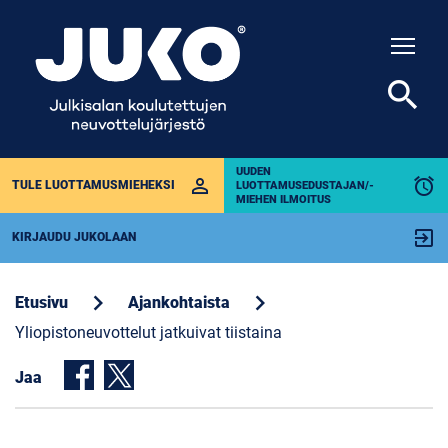
Togg
search
UUDEN
perm_identity
alarm
TULE LUOTTAMUSMIEHEKSI
LUOTTAMUSEDUSTAJAN/-
MIEHEN ILMOITUS
exit_to_app
KIRJAUDU JUKOLAAN
chevron_right
chevron_right
Etusivu
Ajankohtaista
Yliopistoneuvottelut jatkuivat tiistaina
Jaa