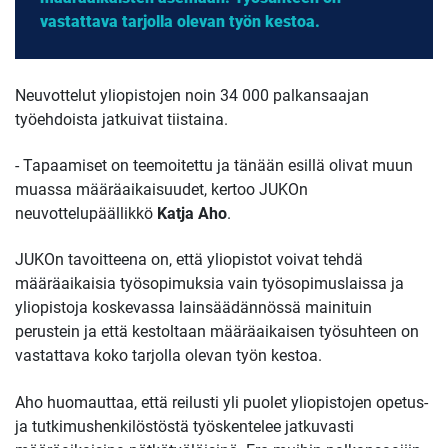
vastattava tarjolla olevan työn kestoa.
Neuvottelut yliopistojen noin 34 000 palkansaajan
työehdoista jatkuivat tiistaina.
- Tapaamiset on teemoitettu ja tänään esillä olivat muun
muassa määräaikaisuudet, kertoo JUKOn
neuvottelupäällikkö
Katja Aho
.
JUKOn tavoitteena on, että yliopistot voivat tehdä
määräaikaisia työsopimuksia vain työsopimuslaissa ja
yliopistoja koskevassa lainsäädännössä mainituin
perustein ja että kestoltaan määräaikaisen työsuhteen on
vastattava koko tarjolla olevan työn kestoa.
Aho huomauttaa, että reilusti yli puolet yliopistojen opetus-
ja tutkimushenkilöstöstä työskentelee jatkuvasti