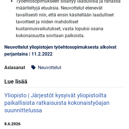
Työehtosopimukseen sisältyy laadullisia ja rahassa
määriteltyjä etuuksia. Neuvottelut etenevät
tavallisesti niin, että ensin käsitellään laadulliset
tavoitteet ja niiden mahdolliset
kustannusvaikutukset, vasta lopuksi osana
kokonaisuutta sovitaan palkoista.
Neuvottelut yliopistojen työehtosopimuksesta alkoivat
perjantaina | 11.2.2022
Asiasanat
Neuvottelut
local_offer
Lue lisää
Yliopisto | Järjestöt kysyivät yliopistoilta
paikallisista ratkaisuista kokonaistyöajan
suunnittelussa
8.6.2026