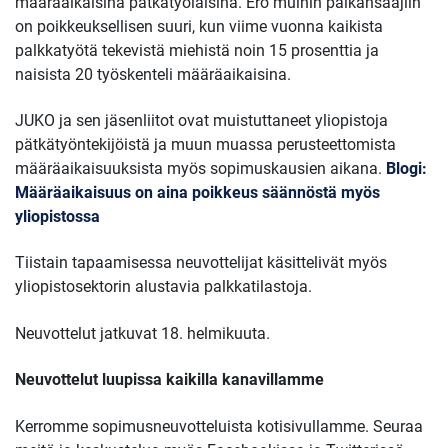
määräaikaisina pätkätyöläisinä. Ero muihin palkansaajiin
on poikkeuksellisen suuri, kun viime vuonna kaikista
palkkatyötä tekevistä miehistä noin 15 prosenttia ja
naisista 20 työskenteli määräaikaisina.
JUKO ja sen jäsenliitot ovat muistuttaneet yliopistoja
pätkätyöntekijöistä ja muun muassa perusteettomista
määräaikaisuuksista myös sopimuskausien aikana.
Blogi:
Määräaikaisuus on aina poikkeus säännöstä myös
yliopistossa
Tiistain tapaamisessa neuvottelijat käsittelivät myös
yliopistosektorin alustavia palkkatilastoja.
Neuvottelut jatkuvat 18. helmikuuta.
Neuvottelut luupissa kaikilla kanavillamme
Kerromme sopimusneuvotteluista kotisivullamme. Seuraa