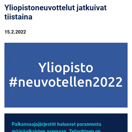
Yliopistoneuvottelut jatkuivat
tiistaina
15.2.2022
Palkansaajajärjestöt haluavat parannusta
määräaikaisten asemaan. Työsuhteen on