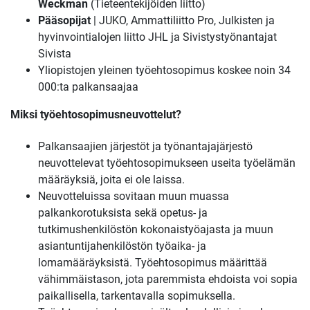
Weckman
(Tieteentekijöiden liitto)
Pääsopijat
| JUKO, Ammattiliitto Pro, Julkisten ja
hyvinvointialojen liitto JHL ja Sivistystyönantajat
Sivista
Yliopistojen yleinen työehtosopimus koskee noin 34
000:ta palkansaajaa
Miksi työehtosopimusneuvottelut?
Palkansaajien järjestöt ja työnantajajärjestö
neuvottelevat työehtosopimukseen useita työelämän
määräyksiä, joita ei ole laissa.
Neuvotteluissa sovitaan muun muassa
palkankorotuksista sekä opetus- ja
tutkimushenkilöstön kokonaistyöajasta ja muun
asiantuntijahenkilöstön työaika- ja
lomamääräyksistä. Työehtosopimus määrittää
vähimmäistason, jota paremmista ehdoista voi sopia
paikallisella, tarkentavalla sopimuksella.