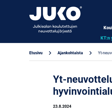
Kou
KT:n 
chevron_right
chevron_right
Etusivu
Ajankohtaista
Yt-neuvo
Yt-neuvottel
hyvinvointial
23.8.2024