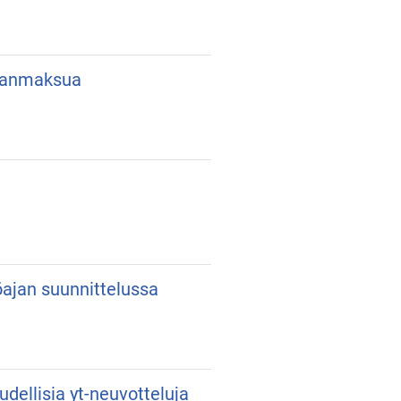
lkanmaksua
yöajan suunnittelussa
udellisia yt-neuvotteluja