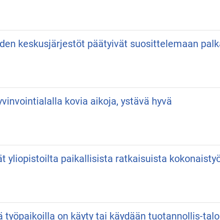
iden keskusjärjestöt päätyivät suosittelemaan pa
vinvointialalla kovia aikoja, ystävä hyvä
vät yliopistoilta paikallisista ratkaisuista kokonaist
ä työpaikoilla on käyty tai käydään tuotannollis-talo