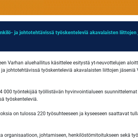
henkilö- ja johtotehtävissä työskenteleviä akavalaisten liittoj
n Varhan aluehallitus käsittelee esitystä yt-neuvottelujen aloitt
lö- ja johtotehtävissä työskenteleviä akavalaisten liittojen jäseni
000 työntekijää työllistävän hyvinvointialueen suunnittelemat 
ä työskenteleviä.
sia on tulossa 220 työsuhteeseen ja kyseeseen saattavat tulla
ta organisaatioon, johtamiseen, henkilöstömitoitukseen sekä ty