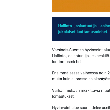
Hallinto-, asiantuntija-, esi
jukolaiset luottamusmiehet.
Varsinais-Suomen hyvinvointialuee
Hallinto-, asiantuntija-, esihenki
luottamusmiehet.
Ensimmäisessä vaiheessa noin 24 
muita kuin suorassa asiakastyöss
Varhan mukaan merkittäviä muutok
lomautukset.
Hyvinvointialue suunnittelee usei