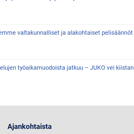
semme valtakunnalliset ja alakohtaiset pelisäännöt
velujen työaikamuodoista jatkuu – JUKO vei kiist
Ajankohtaista