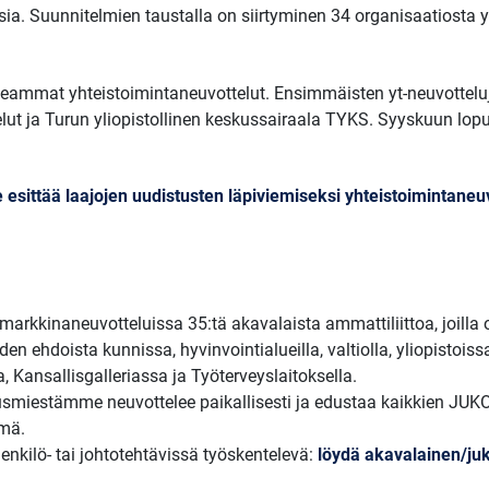
ksia. Suunnitelmien taustalla on siirtyminen 34 organisaatiosta 
eammat yhteistoimintaneuvottelut. Ensimmäisten yt-neuvotteluj
velut ja Turun yliopistollinen keskussairaala TYKS. Syyskuun lop
 esittää laajojen uudistusten läpiviemiseksi yhteistoimintaneuv
arkkinaneuvotteluissa 35:tä akavalaista ammattiliittoa, joilla
en ehdoista kunnissa, hyvinvointialueilla, valtiolla, yliopistoiss
a, Kansallisgalleriassa ja Työterveyslaitoksella.
smiestämme neuvottelee paikallisesti ja edustaa kaikkien JUKO-l
ämä.
henkilö- tai johtotehtävissä työskentelevä:
löydä akavalainen/juko