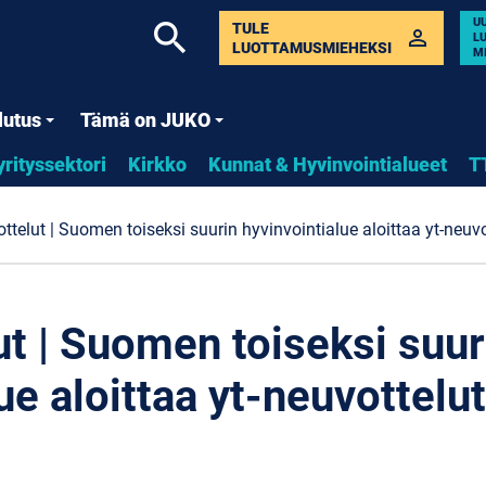
U
search
TULE
perm_identity
L
LUOTTAMUSMIEHEKSI
M
lutus
Tämä on JUKO
yrityssektori
Kirkko
Kunnat & Hyvinvointialueet
T
ttelut | Suomen toiseksi suurin hyvinvointialue aloittaa yt-neuvo
ut | Suomen toiseksi suur
ue aloittaa yt-neuvottelut