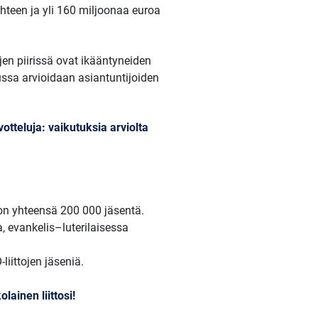
yhteen ja yli 160 miljoonaa euroa
en piirissä ovat ikääntyneiden
ussa arvioidaan asiantuntijoiden
otteluja: vaikutuksia arviolta
 on yhteensä 200 000 jäsentä.
a, evankelis–luterilaisessa
iittojen jäseniä.
lainen liittosi!