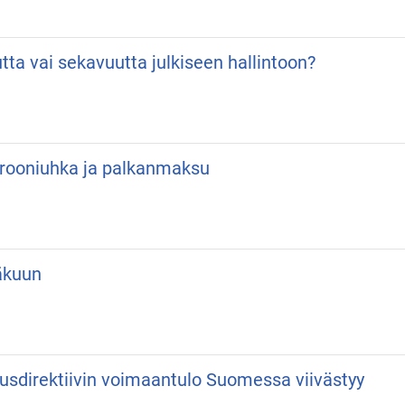
utta vai sekavuutta julkiseen hallintoon?
 Drooniuhka ja palkanmaksu
äkuun
usdirektiivin voimaantulo Suomessa viivästyy