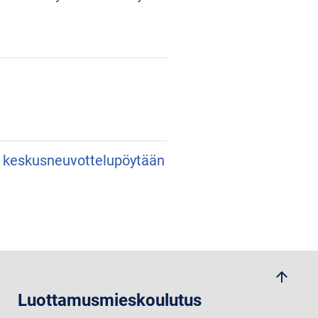
an keskusneuvottelupöytään
arrow_upwards
Luottamusmieskoulutus