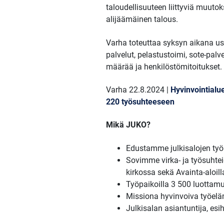
taloudellisuuteen liittyviä muuto
alijäämäinen talous.
Varha toteuttaa syksyn aikana us
palvelut, pelastustoimi, sote-pal
määrää ja henkilöstömitoitukset.
Varha 22.8.2024 |
Hyvinvointialue
220 työsuhteeseen
Mikä JUKO?
Edustamme julkisalojen työm
Sovimme virka- ja työsuhteid
kirkossa sekä Avainta-aloill
Työpaikoilla 3 500 luottamu
Missiona hyvinvoiva työel
Julkisalan asiantuntija, esi