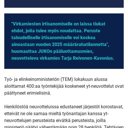
"Virkamiesten irtisanomiselle on laissa tiukat
ehdot, joita tulee myös noudattaa. Peruste
taloudelliselle irtisanomiselle voi koskea
ainoastaan vuoden 2025 määrärahatilannetta",
huomauttaa JUKOn pääluottamusmies,
neuvotteleva virkamies Tarja Reivonen-Kavonius.
Työ- ja elinkeinoministeriön (TEM) lokakuun alussa
aloittamat 400:aa työntekijää koskeneet yt-neuvottelut ovat
päättyneet erimielisinä.
Henkilöstöä neuvotteluissa edustaneet järjestöt korostavat,
etteivät ne ole samaa mieltä työnantajan kanssa yt-
neuvottelujen perusteista eivätkä perusteista, joilla
ministeriö päätyi vähentämään noin 28 henkilöä. Tehtävien