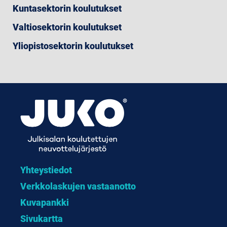
Kuntasektorin koulutukset
Valtiosektorin koulutukset
Yliopistosektorin koulutukset
Yhteystiedot
Verkkolaskujen vastaanotto
Kuvapankki
Sivukartta