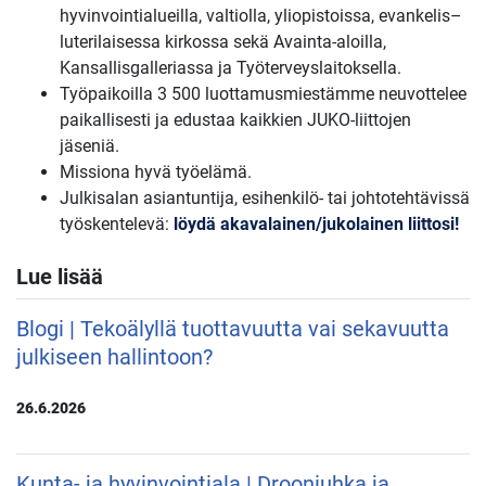
hyvinvointialueilla, valtiolla, yliopistoissa, evankelis–
luterilaisessa kirkossa sekä Avainta-aloilla,
Kansallisgalleriassa ja Työterveyslaitoksella.
Työpaikoilla 3 500 luottamusmiestämme neuvottelee
paikallisesti ja edustaa kaikkien JUKO-liittojen
jäseniä.
Missiona hyvä työelämä.
Julkisalan asiantuntija, esihenkilö- tai johtotehtävissä
työskentelevä:
löydä akavalainen/jukolainen liittosi!
Lue lisää
Blogi | Tekoälyllä tuottavuutta vai sekavuutta
julkiseen hallintoon?
26.6.2026
Kunta- ja hyvinvointiala | Drooniuhka ja