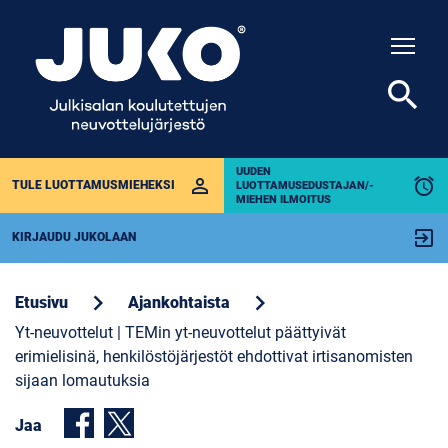
Togg
search
UUDEN
perm_identity
alarm
TULE LUOTTAMUSMIEHEKSI
LUOTTAMUSEDUSTAJAN/-
MIEHEN ILMOITUS
exit_to_app
KIRJAUDU JUKOLAAN
chevron_right
chevron_right
Etusivu
Ajankohtaista
Yt-neuvottelut | TEMin yt-neuvottelut päättyivät
erimielisinä, henkilöstöjärjestöt ehdottivat irtisanomisten
sijaan lomautuksia
Jaa