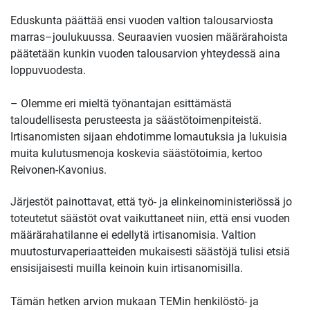
Eduskunta päättää ensi vuoden valtion talousarviosta
marras–joulukuussa. Seuraavien vuosien määrärahoista
päätetään kunkin vuoden talousarvion yhteydessä aina
loppuvuodesta.
– Olemme eri mieltä työnantajan esittämästä
taloudellisesta perusteesta ja säästötoimenpiteistä.
Irtisanomisten sijaan ehdotimme lomautuksia ja lukuisia
muita kulutusmenoja koskevia säästötoimia, kertoo
Reivonen-Kavonius.
Järjestöt painottavat, että työ- ja elinkeinoministeriössä jo
toteutetut säästöt ovat vaikuttaneet niin, että ensi vuoden
määrärahatilanne ei edellytä irtisanomisia. Valtion
muutosturvaperiaatteiden mukaisesti säästöjä tulisi etsiä
ensisijaisesti muilla keinoin kuin irtisanomisilla.
Tämän hetken arvion mukaan TEMin henkilöstö- ja