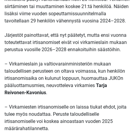
siirtäminen tai muuttaminen koskee 21:tä henkilöä. Näiden
lisäksi viime vuoden sopeuttamissuunnitelmalla
tavoitellaan 29 henkilön vähennystä vuosina 2024–2028.
Järjestöt painottavat, että nyt päätetyt, mutta ensi vuonna
toteutettavat irtisanomiset eivät voi virkamieslain mukaan
perustua vuosille 2026–2028 ennakoituihin säästöihin.
– Virkamieslain ja valtiovarainministeriön mukaan
taloudellisen perusteen on oltava voimassa, kun henkilön
irtisanomisaika on kulunut loppuun, huomauttaa JUKOn
pääluottamusmies, neuvotteleva virkamies
Tarja
Reivonen-Kavonius
.
– Virkamiesten irtisanomiselle on laissa tiukat ehdot, joita
tulee myös noudattaa. Peruste taloudelliselle
irtisanomiselle voi koskea ainoastaan vuoden 2025
määrärahatilannetta.