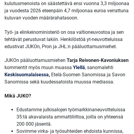
kulutus­menoista on säästettävä ensi vuonna 3,3 miljoonaa
ja vuodesta 2026 eteenpäin 4,7 miljoonaa euroa verrattuna
kuluvan vuoden määrä­raha­tasoon.
Työ- ja elinkeinoministeriö on osa valtioneuvostoa ja sen
tehtävät perustuvat lakiin. Henkilöstöä yt-neuvotteluissa
edustivat JUKOn, Pron ja JHL:n pääluottamusmiehet.
JUKOn pääluottamusmiehen
Tarja Reivonen-Kavoniuksen
kommentit myös muun muassa
Ylellä
, sanomalehti
Keskisuomalaisessa
,
Etelä-Suomen Sanomissa ja Savon
Sanomissa sekä kuudessatoista muussa mediassa.
Mikä JUKO?
Edustamme julkisalojen työmarkkinaneuvotteluissa
35:tä akavalaista ammattiliittoa, joilla on yhteensä
200 000 jäsentä.
Sovimme virka- ja työsuhteiden ehdoista kunnissa,