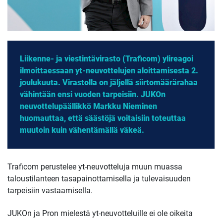
Liikenne- ja viestintävirasto (Traficom) ylireagoi
ilmoittaessaan yt-neuvottelujen aloittamisesta 2.
joulukuuta. Virastolla on jäljellä siirtomäärärahaa
vähintään ensi vuoden tarpeisiin. JUKOn
neuvottelupäällikkö Markku Nieminen
huomauttaa, että säästöjä voitaisiin toteuttaa
muutoin kuin vähentämällä väkeä.
Traficom perustelee yt-neuvotteluja muun muassa
taloustilanteen tasapainottamisella ja tulevaisuuden
tarpeisiin vastaamisella.
JUKOn ja Pron mielestä yt-neuvotteluille ei ole oikeita