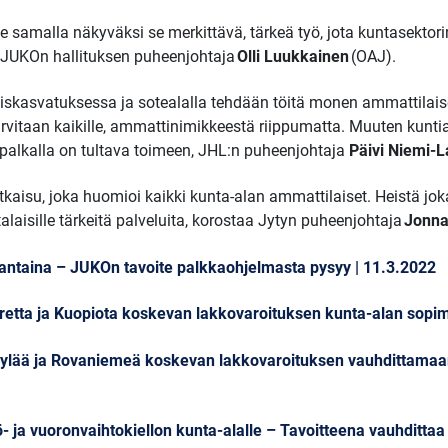
e samalla näkyväksi se merkittävä, tärkeä työ, jota kuntasektori
a JUKOn hallituksen puheenjohtaja
Olli Luukkainen
(OAJ).
skasvatuksessa ja sotealalla tehdään töitä monen ammattilais
arvitaan kaikille, ammattinimikkeestä riippumatta. Muuten kunt
palkalla on tultava toimeen, JHL:n puheenjohtaja
Päivi Niemi-
aisu, joka huomioi kaikki kunta-alan ammattilaiset. Heistä j
alaisille tärkeitä palveluita, korostaa Jytyn puheenjohtaja
Jonna
jantaina – JUKOn tavoite palkkaohjelmasta pysyy | 11.3.2022
eretta ja Kuopiota koskevan lakkovaroituksen kunta-alan sopi
äskylää ja Rovaniemeä koskevan lakkovaroituksen vauhdittama
yö- ja vuoronvaihtokiellon kunta-alalle – Tavoitteena vauhditta