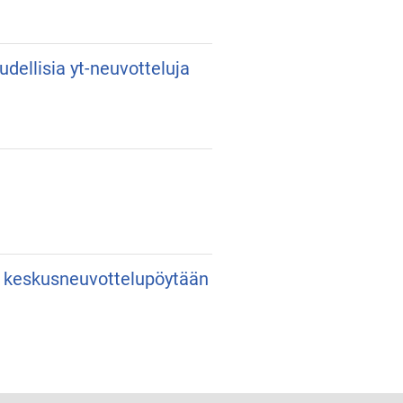
udellisia yt-neuvotteluja
an keskusneuvottelupöytään