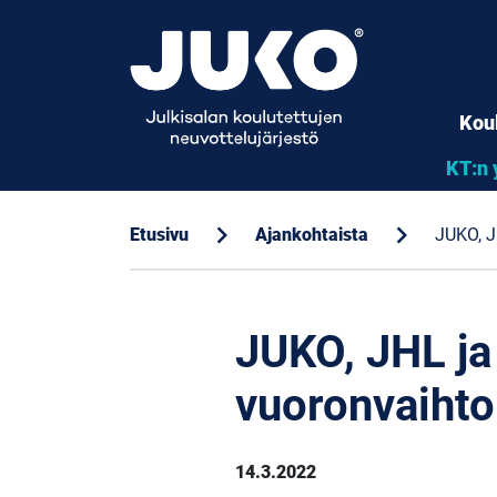
Kou
KT:n 
chevron_right
chevron_right
Etusivu
Ajankohtaista
JUKO, JH
JUKO, JHL ja 
vuoronvaihto
14.3.2022