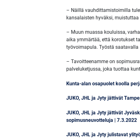
– Näillä vauhdittamistoimilla tule
kansalaisten hyväksi, muistutta
– Muun muassa kouluissa, varhai
aika ymmärtää, että korotukset t
työvoimapula. Työstä saatavalla 
– Tavoitteenamme on sopimusratk
palveluketjussa, joka tuottaa kunt
Kunta-alan osapuolet koolla per
JUKO, JHL ja Jyty jättivät Tamp
JUKO, JHL ja Jyty jättivät Jyv
sopimusneuvotteluja | 7.3.2022
JUKO, JHL ja Jyty julistavat ylit