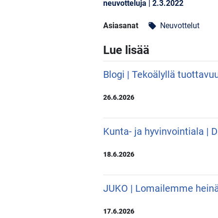
neuvotteluja | 2.3.2022
Asiasanat
Neuvottelut
local_offer
Lue lisää
Blogi | Tekoälyllä tuottavu
26.6.2026
Kunta- ja hyvinvointiala |
18.6.2026
JUKO | Lomailemme hein
17.6.2026