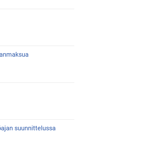
lkanmaksua
yöajan suunnittelussa