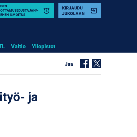
UDEN
KIRJAUDU
alarm
exit_to_app
UOTTAMUSEDUSTAJAN/-
JUKOLAAN
IEHEN ILMOITUS
TL
Valtio
Yliopistot
Jaa
ityö- ja