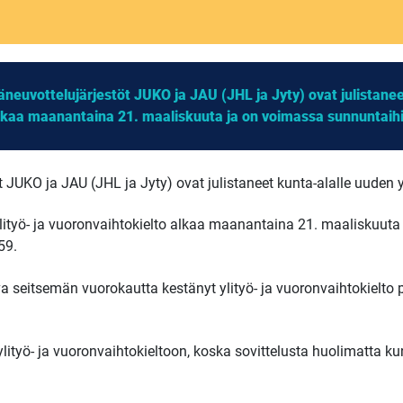
neuvottelujärjestöt JUKO ja JAU (JHL ja Jyty) ovat julistaneet
alkaa maanantaina 21. maaliskuuta ja on voimassa sunnuntaihi
 JUKO ja JAU (JHL ja Jyty) ovat julistaneet kunta-alalle uuden yl
ityö- ja vuoronvaihtokielto alkaa maanantaina 21. maaliskuuta k
59.
a seitsemän vuorokautta kestänyt ylityö- ja vuoronvaihtokielto 
lityö- ja vuoronvaihtokieltoon, koska sovittelusta huolimatta kun