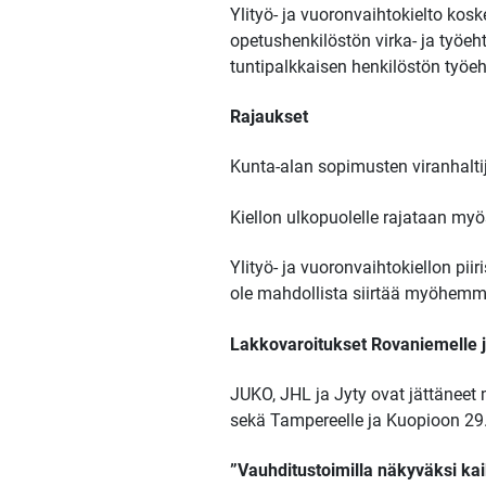
Ylityö- ja vuoronvaihtokielto kos
opetushenkilöstön virka- ja työe
tuntipalkkaisen henkilöstön työe
Rajaukset
Kunta-alan sopimusten viranhaltijat
Kiellon ulkopuolelle rajataan myö
Ylityö- ja vuoronvaihtokiellon pii
ole mahdollista siirtää myöhemm
Lakkovaroitukset Rovaniemelle 
JUKO, JHL ja Jyty ovat jättäneet
sekä Tampereelle ja Kuopioon 29
”Vauhditustoimilla näkyväksi ka