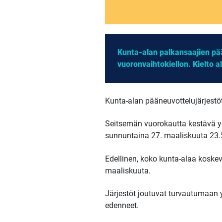
Kunta-alan palkansaajien pää
vuoronvaihtokiellon. Kielto 
Kunta-alan pääneuvottelujärjestöt
Seitsemän vuorokautta kestävä yl
sunnuntaina 27. maaliskuuta 23.
Edellinen, koko kunta-alaa koskev
maaliskuuta.
Järjestöt joutuvat turvautumaan y
edenneet.