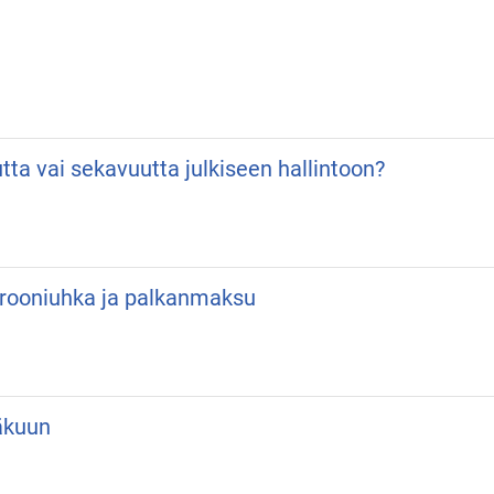
utta vai sekavuutta julkiseen hallintoon?
 Drooniuhka ja palkanmaksu
äkuun