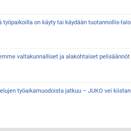
ä työpaikoilla on käyty tai käydään tuotannollis-talo
semme valtakunnalliset ja alakohtaiset pelisäännöt
velujen työaikamuodoista jatkuu – JUKO vei kiist