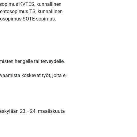
htosopimus KVTES, kunnallinen
yöehtosopimus TS, kunnallinen
aehtosopimus SOTE-sopimus.
isten hengelle tai terveydelle.
vaamista koskevat työt, joita ei
väskylään 23.–24. maaliskuuta