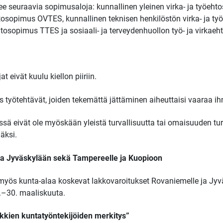
kee seuraavia sopimusaloja: kunnallinen yleinen virka- ja työe
htosopimus OVTES, kunnallinen teknisen henkilöstön virka- ja t
htosopimus TTES ja sosiaali- ja terveydenhuollon työ- ja virk
 eivät kuulu kiellon piiriin.
s työtehtävät, joiden tekemättä jättäminen aiheuttaisi vaaraa ihm
rissä eivät ole myöskään yleistä turvallisuutta tai omaisuuden tur
äksi.
ja Jyväskylään sekä Tampereelle ja Kuopioon
 myös kunta-alaa koskevat lakkovaroitukset Rovaniemelle ja Jy
.–30. maaliskuuta.
ikkien kuntatyöntekijöiden merkitys”