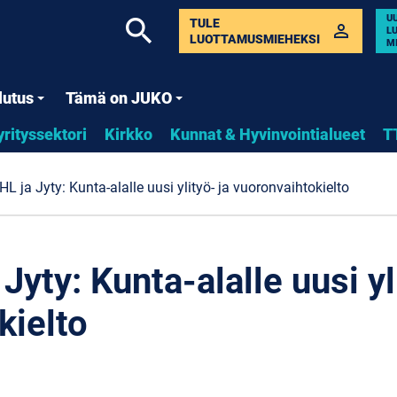
U
search
TULE
perm_identity
L
LUOTTAMUSMIEHEKSI
M
lutus
Tämä on JUKO
yrityssektori
Kirkko
Kunnat & Hyvinvointialueet
T
L ja Jyty: Kunta-alalle uusi ylityö- ja vuoronvaihtokielto
Jyty: Kunta-alalle uusi yl
kielto