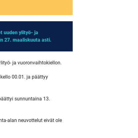
 uuden ylityö- ja
n 27. maaliskuuta asti.
ityö- ja vuoronvaihtokiellon.
ello 00.01. ja päättyy
päättyi sunnuntaina 13.
ta-alan neuvottelut eivät ole