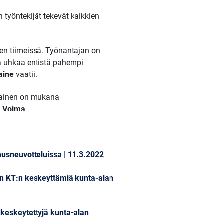
n työntekijät tekevät kaikkien
en tiimeissä. Työnantajan on
ia uhkaa entistä pahempi
Laine
vaatii.
okainen on mukana
 Voima
.
musneuvotteluissa | 11.3.2022
an KT:n keskeyttämiä kunta-alan
a keskeytettyjä kunta-alan