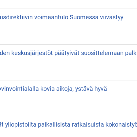
usdirektiivin voimaantulo Suomessa viivästyy
iden keskusjärjestöt päätyivät suosittelemaan pa
vinvointialalla kovia aikoja, ystävä hyvä
vät yliopistoilta paikallisista ratkaisuista kokonaist