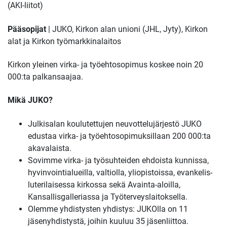
(AKI-liitot)
Pääsopijat
| JUKO, Kirkon alan unioni (JHL, Jyty), Kirkon
alat ja Kirkon työmarkkinalaitos
Kirkon yleinen virka- ja työehtosopimus koskee noin 20
000:ta palkansaajaa.
Mikä JUKO?
Julkisalan koulutettujen neuvottelujärjestö JUKO
edustaa virka- ja työehtosopimuksillaan 200 000:ta
akavalaista.
Sovimme virka- ja työsuhteiden ehdoista kunnissa,
hyvinvointialueilla, valtiolla, yliopistoissa, evankelis-
luterilaisessa kirkossa sekä Avainta-aloilla,
Kansallisgalleriassa ja Työterveyslaitoksella.
Olemme yhdistysten yhdistys: JUKOlla on 11
jäsenyhdistystä, joihin kuuluu 35 jäsenliittoa.