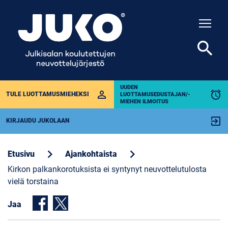
Togg
search
UUDEN
perm_identity
alarm
TULE LUOTTAMUSMIEHEKSI
LUOTTAMUSEDUSTAJAN/-
MIEHEN ILMOITUS
exit_to_app
KIRJAUDU JUKOLAAN
chevron_right
chevron_right
Etusivu
Ajankohtaista
Kirkon palkankorotuksista ei syntynyt neuvottelutulosta
vielä torstaina
Jaa