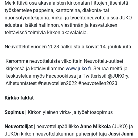
Merkittävä osa akavalaisten kirkonalan liittojen jäsenistä
työskentelee pappeina, kanttoreina, diakonia- tai
nuorisotyöntekijöinä. Virka- ja työehtoneuvotteluissa JUKO
edustaa lisäksi hallinnon, viestinnän ja kasvatuksen
tehtävissä toimivia kirkon akavalaisia.
Neuvottelut vuoden 2023 palkoista alkoivat 14. joulukuuta.
Kerromme neuvotteluista viikoittain Neuvottelu-uutiset
kirjeessä ja kotisivullamme
www.juko.fi
. Seuraa meitä ja
keskustelua myös Facebookissa ja Twitterissä @JUKOry.
Aihetunnisteet #neuvotellen2022 #neuvotellen2023.
Kirkko faktat
Sopimus
| Kirkon yleinen virka- ja työehtosopimus
Neuvottelijat
| neuvottelupäällikkö
Anne Mikkola
(JUKO) ja
JUKOn kirkon neuvottelukunnan puheenjohtaja
Jussi Junni