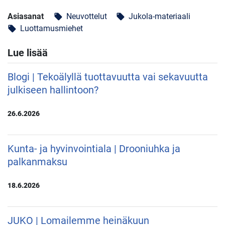
Asiasanat
Neuvottelut
Jukola-materiaali
local_offer
local_offer
Luottamusmiehet
local_offer
Lue lisää
Blogi | Tekoälyllä tuottavuutta vai sekavuutta
julkiseen hallintoon?
26.6.2026
Kunta- ja hyvinvointiala | Drooniuhka ja
palkanmaksu
18.6.2026
JUKO | Lomailemme heinäkuun