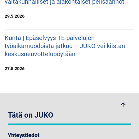
valtakunnalliset ja alakohtaiset pelisäännöt
29.5.2026
Kunta | Epäselvyys TE-palvelujen
työaikamuodoista jatkuu – JUKO vei kiistan
keskusneuvottelupöytään
27.5.2026
arrow_upwards
Tätä on JUKO
Yhteystiedot