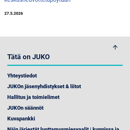
27.5.2026
arrow_upwards
Tätä on JUKO
Yhteystiedot
JUKOn jäsenyhdistykset & liitot
Hallitus ja toimielimet
JUKOn säännöt
Kuvapankki
Näin järjestät luottamusmiesvaalit | kunnissa ja