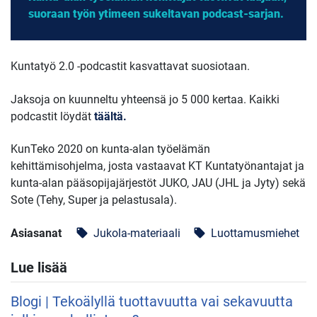
suoraan työn ytimeen sukeltavan podcast-sarjan.
Kuntatyö 2.0 -podcastit kasvattavat suosiotaan.
Jaksoja on kuunneltu yhteensä jo 5 000 kertaa. Kaikki
podcastit löydät
täältä.
KunTeko 2020 on kunta-alan työelämän
kehittämisohjelma, josta vastaavat KT Kuntatyönantajat ja
kunta-alan pääsopijajärjestöt JUKO, JAU (JHL ja Jyty) sekä
Sote (Tehy, Super ja pelastusala).
Asiasanat
Jukola-materiaali
Luottamusmiehet
local_offer
local_offer
Lue lisää
Blogi | Tekoälyllä tuottavuutta vai sekavuutta