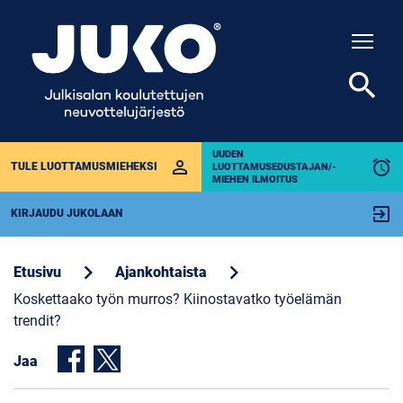
Togg
search
UUDEN
perm_identity
alarm
TULE LUOTTAMUSMIEHEKSI
LUOTTAMUSEDUSTAJAN/-
MIEHEN ILMOITUS
exit_to_app
KIRJAUDU JUKOLAAN
chevron_right
chevron_right
Etusivu
Ajankohtaista
Koskettaako työn murros? Kiinostavatko työelämän
trendit?
Jaa