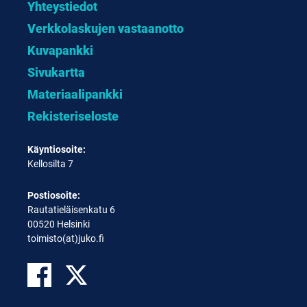
Yhteystiedot
Verkkolaskujen vastaanotto
Kuvapankki
Sivukartta
Materiaalipankki
Rekisteriseloste
Käyntiosoite:
Kellosilta 7
Postiosoite:
Rautatieläisenkatu 6
00520 Helsinki
toimisto(at)juko.fi