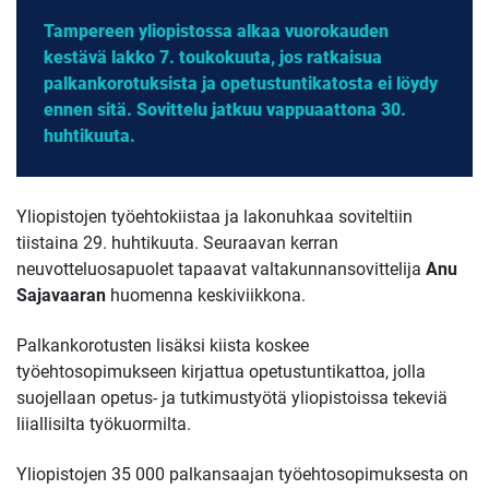
Tampereen yliopistossa alkaa vuorokauden
kestävä lakko 7. toukokuuta, jos ratkaisua
palkankorotuksista ja opetustuntikatosta ei löydy
ennen sitä. Sovittelu jatkuu vappuaattona 30.
huhtikuuta.
Yliopistojen työehtokiistaa ja lakonuhkaa soviteltiin
tiistaina 29. huhtikuuta. Seuraavan kerran
neuvotteluosapuolet tapaavat valtakunnansovittelija
Anu
Sajavaaran
huomenna keskiviikkona.
Palkankorotusten lisäksi kiista koskee
työehtosopimukseen kirjattua opetustuntikattoa, jolla
suojellaan opetus- ja tutkimustyötä yliopistoissa tekeviä
liiallisilta työkuormilta.
Yliopistojen 35 000 palkansaajan työehtosopimuksesta on