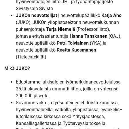
hyvinvointialojen liitto JHL ja työnantajajärjestö
Sivistysala Sivista
JUKOn neuvottelijat
| neuvottelupäällikkö
Katja Aho
(JUKO), JUKOn yliopistosektorin neuvottelukunnan
puheenjohtaja
Tarja Niemelä
(Professoriliitto),
johtava erityisasiantuntija
Hanna Tanskanen
(OAJ),
neuvottelupäällikkö
Petri Toiviainen
(YKA) ja
neuvottelupäällikkö
Reetta Kuosmanen
(Tieteentekijät)
Mikä JUKO?
Edustamme julkisalojen työmarkkinaneuvotteluissa
35:tä akavalaista ammattiliittoa, joilla on yhteensä
200 000 jäsentä.
Sovimme virka- ja työsuhteiden ehdoista kunnissa,
hyvinvointialueilla, valtiolla, yliopistoissa, evankelis–
luterilaisessa kirkossa sekä Yritysjaostossa,
Kansallisgalleriassa ja Työterveyslaitoksella.