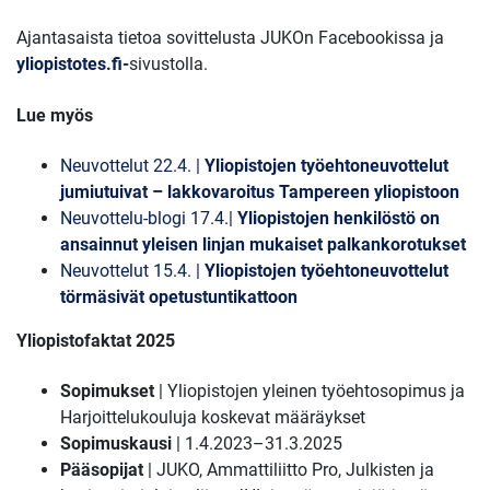
Ajantasaista tietoa sovittelusta JUKOn Facebookissa ja
yliopistotes.fi
-
sivustolla.
Lue myös
Neuvottelut 22.4. |
Yliopistojen työehtoneuvottelut
jumiutuivat – lakkovaroitus Tampereen yliopistoon
Neuvottelu-blogi 17.4.|
Yliopistojen henkilöstö on
ansainnut yleisen linjan mukaiset palkankorotukset
Neuvottelut 15.4. |
Yliopistojen työehtoneuvottelut
törmäsivät opetustuntikattoon
Yliopistofaktat 2025
Sopimukset
| Yliopistojen yleinen työehtosopimus ja
Harjoittelukouluja koskevat määräykset
Sopimuskausi
| 1.4.2023–31.3.2025
Pääsopijat
| JUKO, Ammattiliitto Pro, Julkisten ja