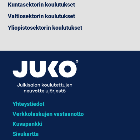
Kuntasektorin koulutukset
Valtiosektorin koulutukset
Yliopistosektorin koulutukset
Yhteystiedot
Verkkolaskujen vastaanotto
Kuvapankki
Sivukartta