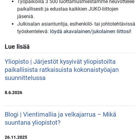
Työpaikoilla 3 500 luottamusmiestämme neuvottelee
paikallisesti ja edustaa kaikkien JUKO-liittojen
jäseniä.
Julkisalan asiantuntija, esihenkilö- tai johtotehtävissä
työskentelevä:
löydä akavalainen/jukolainen liittosi!
Lue lisää
Yliopisto | Järjestöt kysyivät yliopistoilta
paikallisista ratkaisuista kokonaistyöajan
suunnittelussa
8.6.2026
Blogi | Vientimallia ja velkajarrua – Mikä
suuntana yliopistot?
26.11.2025