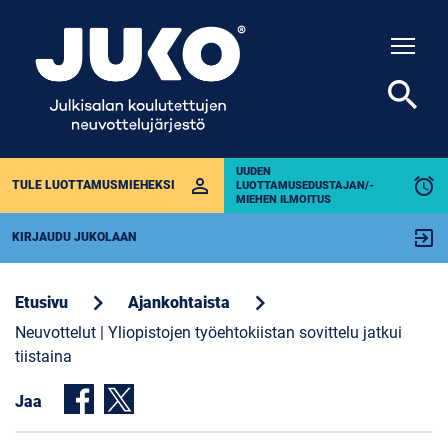
Togg
search
UUDEN
perm_identity
alarm
TULE LUOTTAMUSMIEHEKSI
LUOTTAMUSEDUSTAJAN/-
MIEHEN ILMOITUS
exit_to_app
KIRJAUDU JUKOLAAN
chevron_right
chevron_right
Etusivu
Ajankohtaista
Neuvottelut | Yliopistojen työehtokiistan sovittelu jatkui
tiistaina
Jaa