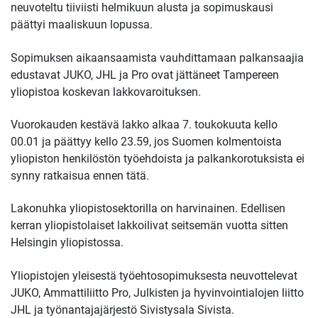
neuvoteltu tiiviisti helmikuun alusta ja sopimuskausi
päättyi maaliskuun lopussa.
Sopimuksen aikaansaamista vauhdittamaan palkansaajia
edustavat JUKO, JHL ja Pro ovat jättäneet Tampereen
yliopistoa koskevan lakkovaroituksen.
Vuorokauden kestävä lakko alkaa 7. toukokuuta kello
00.01 ja päättyy kello 23.59, jos Suomen kolmentoista
yliopiston henkilöstön työehdoista ja palkankorotuksista ei
synny ratkaisua ennen tätä.
Lakonuhka yliopistosektorilla on harvinainen. Edellisen
kerran yliopistolaiset lakkoilivat seitsemän vuotta sitten
Helsingin yliopistossa.
Yliopistojen yleisestä työehtosopimuksesta neuvottelevat
JUKO, Ammattiliitto Pro, Julkisten ja hyvinvointialojen liitto
JHL ja työnantajajärjestö Sivistysala Sivista.