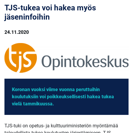
TJS-tukea voi hakea myös
jäseninfoihin
24.11.2020
Koronan vuoksi viime vuonna peruttuihin
koulutuksiin voi poikkeuksellisesti hakea tukea
vielä tammikuussa.
TJS-tuki on opetus- ja kulttuuriministeriön myöntämää
taloudellista tukea koulutusten järjestämiseen. TJS