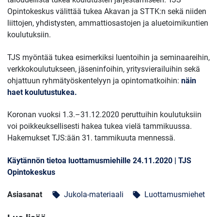
Opintokeskus välittää tukea Akavan ja STTK:n sekä niiden
liittojen, yhdistysten, ammattiosastojen ja aluetoimikuntien
koulutuksiin.
TJS myöntää tukea esimerkiksi luentoihin ja seminaareihin,
verkkokoulutukseen, jäseninfoihin, yritysvierailuihin sekä
ohjattuun ryhmätyöskentelyyn ja opintomatkoihin:
näin
haet koulutustukea.
Koronan vuoksi 1.3.–31.12.2020 peruttuihin koulutuksiin
voi poikkeuksellisesti hakea tukea vielä tammikuussa.
Hakemukset TJS:ään 31. tammikuuta mennessä.
Käytännön tietoa luottamusmiehille 24.11.2020 | TJS
Opintokeskus
Asiasanat
Jukola-materiaali
Luottamusmiehet
local_offer
local_offer