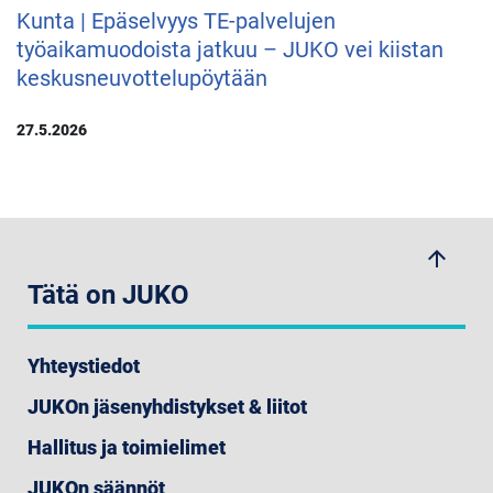
Kunta | Epäselvyys TE-palvelujen
työaikamuodoista jatkuu – JUKO vei kiistan
keskusneuvottelupöytään
27.5.2026
arrow_upwards
Tätä on JUKO
Yhteystiedot
JUKOn jäsenyhdistykset & liitot
Hallitus ja toimielimet
JUKOn säännöt