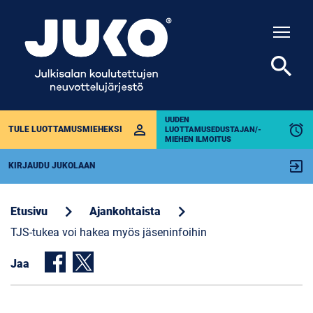
Togg
search
UUDEN
perm_identity
alarm
TULE LUOTTAMUSMIEHEKSI
LUOTTAMUSEDUSTAJAN/-
MIEHEN ILMOITUS
exit_to_app
KIRJAUDU JUKOLAAN
chevron_right
chevron_right
Etusivu
Ajankohtaista
TJS-tukea voi hakea myös jäseninfoihin
Jaa