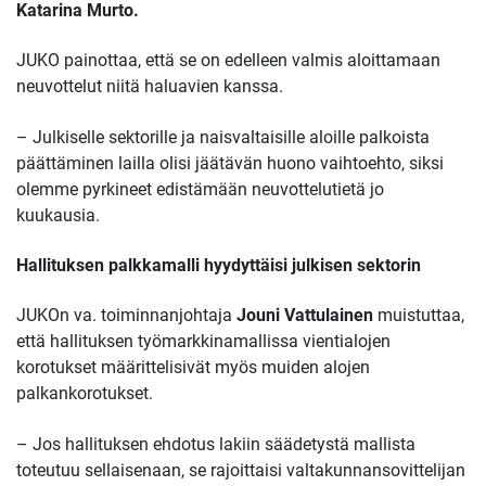
Katarina Murto.
JUKO painottaa, että se on edelleen valmis aloittamaan
neuvottelut niitä haluavien kanssa.
– Julkiselle sektorille ja naisvaltaisille aloille palkoista
päättäminen lailla olisi jäätävän huono vaihtoehto, siksi
olemme pyrkineet edistämään neuvottelutietä jo
kuukausia.
Hallituksen palkkamalli hyydyttäisi julkisen sektorin
JUKOn va. toiminnanjohtaja
Jouni Vattulainen
muistuttaa,
että hallituksen työmarkkinamallissa vientialojen
korotukset määrittelisivät myös muiden alojen
palkankorotukset.
– Jos hallituksen ehdotus lakiin säädetystä mallista
toteutuu sellaisenaan, se rajoittaisi valtakunnansovittelijan