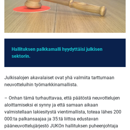
Hallituksen palkkamalli hyydyttäisi julkisen
sektorin.
Julkisalojen akavalaiset ovat yhä valmiita tarttumaan
neuvotteluihin työmarkkinamallista.
– Onhan tämä turhauttavaa, että päätöstä neuvottelujen
aloittamiseksi ei synny ja että samaan aikaan
valmistellaan lakiesitystä vientimallista, toteaa lähes 200
000:ta palkansaajaa ja 35:tä liittoa edustavan
pääneuvottelujärjestö JUKOn hallituksen puheenjohtaja