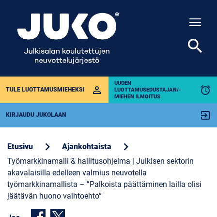
Togg
search
UUDEN
perm_identity
alarm
TULE LUOTTAMUSMIEHEKSI
LUOTTAMUSEDUSTAJAN/-
MIEHEN ILMOITUS
exit_to_app
KIRJAUDU JUKOLAAN
chevron_right
chevron_right
Etusivu
Ajankohtaista
Työmarkkinamalli & hallitusohjelma | Julkisen sektorin
akavalaisilla edelleen valmius neuvotella
työmarkkinamallista – ”Palkoista päättäminen lailla olisi
jäätävän huono vaihtoehto”