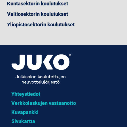
Kuntasektorin koulutukset
Valtiosektorin koulutukset
Yliopistosektorin koulutukset
Yhteystiedot
Verkkolaskujen vastaanotto
Kuvapankki
Sivukartta