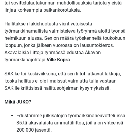
tai sovittelulautakunnan mahdollisuuksia tarjota yleistä
linjaa korkeampia palkankorotuksia.
Hallituksen lakiehdotusta vientivetoisesta
työmarkkinamallista valmisteleva työryhmä aloitti työnsä
helmikuun alussa. Sen on määrä työskennellä toukokuun
loppuun, jonka jälkeen vuorossa on lausuntokierros.
Akavalaisia liittoja ryhmässä edustaa Akavan
työmarkkinajohtaja
Ville Kopra
.
SAK kertoi keskiviikkona, että sen liitot jatkavat lakkoja,
koska hallitus ei ole ilmaissut valmiutta tulla vastaan
SAK:lle kriittisissä hallitusohjelman kysymyksissä.
Mikä JUKO?
Edustamme julkisalojen työmarkkinaneuvotteluissa
35:tä akavalaista ammattiliittoa, joilla on yhteensä
200 000 jäsentä.