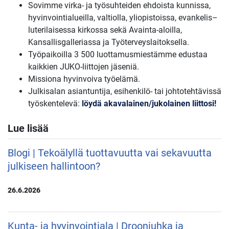
Sovimme virka- ja työsuhteiden ehdoista kunnissa,
hyvinvointialueilla, valtiolla, yliopistoissa, evankelis–
luterilaisessa kirkossa sekä Avainta-aloilla,
Kansallisgalleriassa ja Työterveyslaitoksella.
Työpaikoilla 3 500 luottamusmiestämme edustaa
kaikkien JUKO-liittojen jäseniä.
Missiona hyvinvoiva työelämä.
Julkisalan asiantuntija, esihenkilö- tai johtotehtävissä
työskentelevä:
löydä akavalainen/jukolainen liittosi!
Lue lisää
Blogi | Tekoälyllä tuottavuutta vai sekavuutta
julkiseen hallintoon?
26.6.2026
Kunta- ja hyvinvointiala | Drooniuhka ja