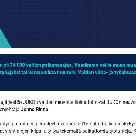
n yli 74 000 valtion palkansaajaa. Vaadimme heille muun muas
yöajaksi tai korvaamista muutoin. Valtion virka- ja työehtos
elujärjestön JUKOn valtion neuvottelijoina toimivat JUKOn neuvo
eenjohtaja
Jonne Rinne
.
 kerätyn palautteen perusteella vuonna 2016 solmittu kilpailukyky
vat vientialojen kilpailukykyä tekemällä palkattomia työtunteja. K