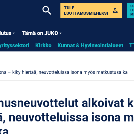
U
search
TULE
perm_identity
L
LUOTTAMUSMIEHEKSI
M
lutus
Tämä on JUKO
yrityssektori
Kirkko
Kunnat & Hyvinvointialueet
T
kona – kiky hiertää, neuvotteluissa isona myös matkustusaika
musneuvottelut alkoivat 
ää, neuvotteluissa isona 
ka