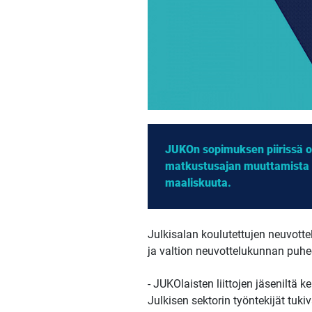
JUKOn sopimuksen piirissä o
matkustusajan muuttamista t
maaliskuuta.
Julkisalan koulutettujen neuvott
ja valtion neuvottelukunnan puh
- JUKOlaisten liittojen jäseniltä
Julkisen sektorin työntekijät tuki