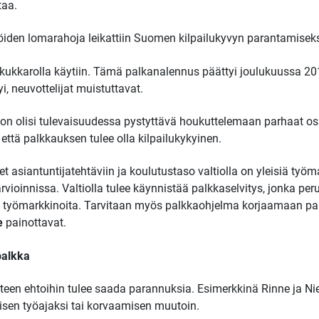
aa.
ijöiden lomarahoja leikattiin Suomen kilpailukyvyn parantamiseks
ka kukkarolla käytiin. Tämä palkanalennus päättyi joulukuussa 
i, neuvottelijat muistuttavat.
tion olisi tulevaisuudessa pystyttävä houkuttelemaan parhaat osaaj
että palkkauksen tulee olla kilpailukykyinen.
eet asiantuntijatehtäviin ja koulutustaso valtiolla on yleisiä ty
oinnissa. Valtiolla tulee käynnistää palkkaselvitys, jonka perus
iä työmarkkinoita. Tarvitaan myös palkkaohjelma korjaamaan pal
e
painottavat.
palkka
hteen ehtoihin tulee saada parannuksia. Esimerkkinä Rinne ja Ni
sen työajaksi tai korvaamisen muutoin.