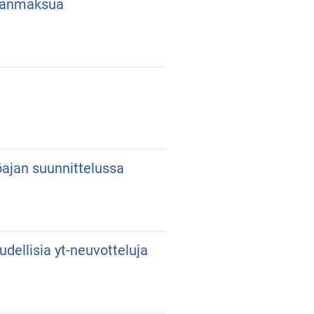
lkanmaksua
yöajan suunnittelussa
udellisia yt-neuvotteluja