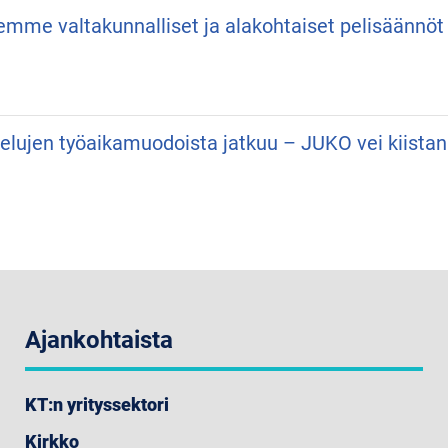
semme valtakunnalliset ja alakohtaiset pelisäännöt
velujen työaikamuodoista jatkuu – JUKO vei kiist
Ajankohtaista
KT:n yrityssektori
Kirkko