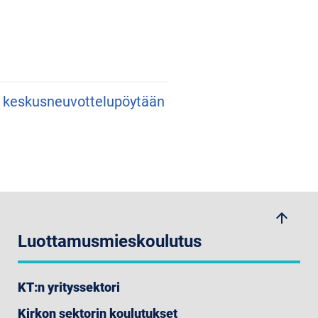
an keskusneuvottelupöytään
arrow_upwards
Luottamusmieskoulutus
KT:n yrityssektori
Kirkon sektorin koulutukset