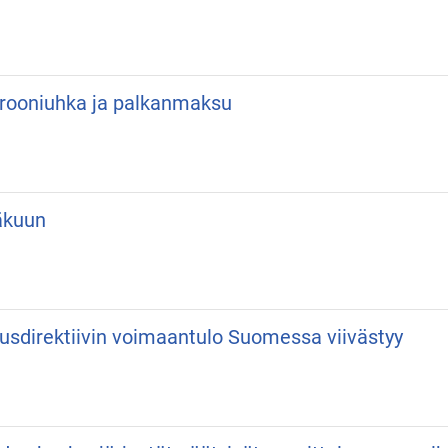
 Drooniuhka ja palkanmaksu
äkuun
usdirektiivin voimaantulo Suomessa viivästyy