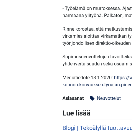
- Työelämä on murroksessa. Ajast
harmaana ylityönä. Palkaton, mat
Rinne korostaa, että matkustamist
virkamies aloittaa virkamatkan t
työnjohdollisen direktio-oikeuden
Sopimusneuvottelujen tavoitteiks
yhdenvertaisuuden sekä osaamise
Mediatiedote 13.1.2020:
https://
kunnon-korvauksen-tyoajan-pide
Asiasanat
Neuvottelut
local_offer
Lue lisää
Blogi | Tekoälyllä tuottavu