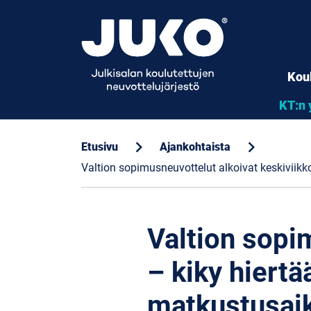
Kou
KT:n 
chevron_right
chevron_right
Etusivu
Ajankohtaista
Valtion sopimusneuvottelut alkoivat keskiviik
Valtion sopi
– kiky hiert
matkustusai