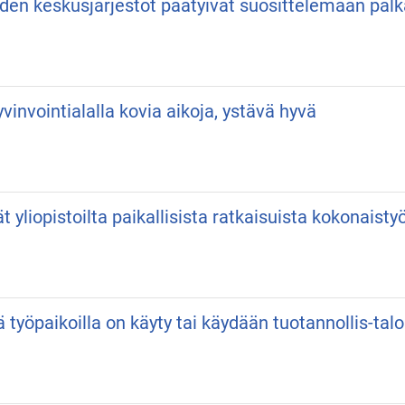
iden keskusjärjestöt päätyivät suosittelemaan pa
vinvointialalla kovia aikoja, ystävä hyvä
vät yliopistoilta paikallisista ratkaisuista kokonaist
ä työpaikoilla on käyty tai käydään tuotannollis-talo