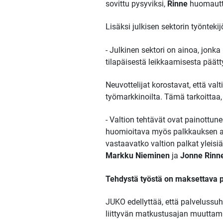
sovittu pysyviksi,
Rinne
huomautt
Lisäksi julkisen sektorin työntek
- Julkinen sektori on ainoa, jon
tilapäisestä leikkaamisesta päätty
Neuvottelijat korostavat, että val
työmarkkinoilta. Tämä tarkoittaa, 
- Valtion tehtävät ovat painottun
huomioitava myös palkkauksen arvi
vastaavatko valtion palkat yleis
Markku Nieminen
ja
Jonne Rinn
Tehdystä työstä on maksettava 
JUKO edellyttää, että palvelussu
liittyvän matkustusajan muuttami