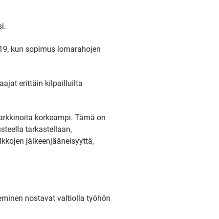
i.
2019, kun sopimus lomarahojen
at erittäin kilpailluilta
ömarkkinoita korkeampi. Tämä on
teella tarkastellaan,
kkojen jälkeenjääneisyyttä,
eminen nostavat valtiolla työhön