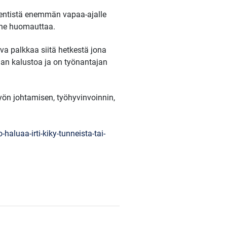
 entistä enemmän vapaa-ajalle
inne huomauttaa.
va palkkaa siitä hetkestä jona
jan kalustoa ja on työnantajan
yön johtamisen, työhyvinvoinnin,
aluaa-irti-kiky-tunneista-tai-