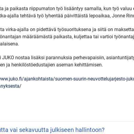
a ja paikasta riippumaton työ lisääntyy samalla, kun työ valuu
ka-ajalla tehtävä työ lyhentää päivittäistä lepoaikaa, Jonne R
a virka-ajalla on pidettävä työsuorituksena ja siitä on maksetta
yönantajan määräämästä paikasta, kuljettaa tai vartioi työnanta
 alaisena.
i JUKO nostaa lisäksi parannuksia perhevapaisiin, asiantuntijat
n ja henkilöstöedustajien aseman kehittämisen.
www.juko.fi/ajankohtaista/suomen-suurin-neuvottelujarjesto-juko-h
nnyksesta/
utta vai sekavuutta julkiseen hallintoon?