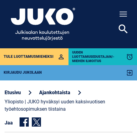
Togg
search
UUDEN
perm_identity
alarm
TULE LUOTTAMUSMIEHEKSI
LUOTTAMUSEDUSTAJAN/-
MIEHEN ILMOITUS
exit_to_app
KIRJAUDU JUKOLAAN
chevron_right
chevron_right
Etusivu
Ajankohtaista
Yliopisto | JUKO hyväksyi uuden kaksivuotisen
työehtosopimuksen tiistaina
Jaa