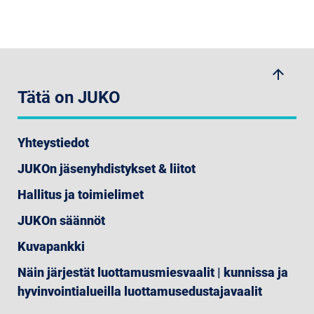
arrow_upwards
Tätä on JUKO
Yhteystiedot
JUKOn jäsenyhdistykset & liitot
Hallitus ja toimielimet
JUKOn säännöt
Kuvapankki
Näin järjestät luottamusmiesvaalit | kunnissa ja
hyvinvointialueilla luottamusedustajavaalit