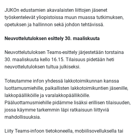
JUKOn edustamien akavalaisten liittojen jäsenet
työskentelevät yliopistoissa muun muassa tutkimuksen,
opetuksen ja hallinnon sekä johdon tehtävissä.
Neuvottelutuloksen esittely 30. maaliskuuta
Neuvottelutuloksen Teams-esittely järjestetään torstaina
30. maaliskuuta kello 16.15. Tilaisuus pidetään heti
neuvottelutuloksen tultua julkiseksi.
Toteutamme infon yhdessä lakkotoimikunnan kanssa
luottamusmiehille, paikallisten lakkotoimikuntien jäsenille,
lakkopäälliköille ja varalakkopäälliköille.
Pääluottamusmiehille pidämme lisäksi erillisen tilaisuuden,
jossa käymme tarkemmin läpi ratkaisuun liittyviä
mahdollisuuksia.
Liity Teams-infoon tietokoneella, mobiilisovelluksella tai