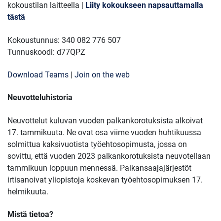
kokoustilan laitteella |
Liity kokoukseen napsauttamalla
tästä
Kokoustunnus: 340 082 776 507
Tunnuskoodi: d77QPZ
Download Teams
|
Join on the web
Neuvotteluhistoria
Neuvottelut kuluvan vuoden palkankorotuksista alkoivat
17. tammikuuta. Ne ovat osa viime vuoden huhtikuussa
solmittua kaksivuotista työehtosopimusta, jossa on
sovittu, että vuoden 2023 palkankorotuksista neuvotellaan
tammikuun loppuun mennessä. Palkansaajajärjestöt
irtisanoivat yliopistoja koskevan työehtosopimuksen 17.
helmikuuta.
Mistä tietoa?