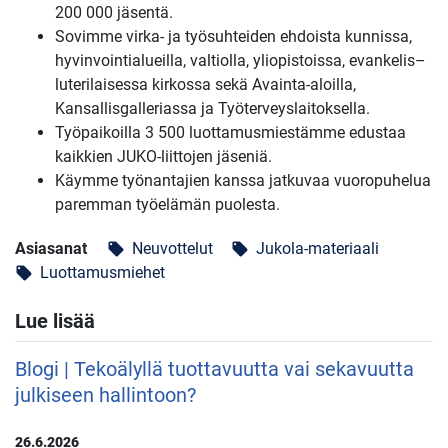
200 000 jäsentä.
Sovimme virka- ja työsuhteiden ehdoista kunnissa,
hyvinvointialueilla, valtiolla, yliopistoissa, evankelis–
luterilaisessa kirkossa sekä Avainta-aloilla,
Kansallisgalleriassa ja Työterveyslaitoksella.
Työpaikoilla 3 500 luottamusmiestämme edustaa
kaikkien JUKO-liittojen jäseniä.
Käymme työnantajien kanssa jatkuvaa vuoropuhelua
paremman työelämän puolesta.
Asiasanat
Neuvottelut
Jukola-materiaali
local_offer
local_offer
Luottamusmiehet
local_offer
Lue lisää
Blogi | Tekoälyllä tuottavuutta vai sekavuutta
julkiseen hallintoon?
26.6.2026