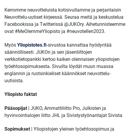
Kerromme neuvotteluista kotisivullamme ja perjantaisin
Neuvottelu-uutiset kirjeessä. Seuraa meitä ja keskustelua
Facebookissa ja Twitterissä @JUKOry. Aihetunnisteemme
ovat #MeOlemmeYliopisto ja #neuvotellen2023.
Myös
Yliopistotes.fi
-sivustoa kannattaa hyödyntää
säännöllisesti. JUKOn ja sen jäsenliittojen
verkkotietopankki kertoo kaiken olennaisen yliopistojen
työehtosopimuksesta. Sivuilta löydät muun muassa
englannin ja ruotsinkieliset käännökset neuvottelu-
uutisista.
Yliopisto faktat
Pääsopijat
| JUKO, Ammattiliitto Pro, Julkisten ja
hyvinvointialojen liitto JHL ja Sivistystyönantajat Sivista
Sopimukset
| Yliopistojen yleinen työehtosopimus ja