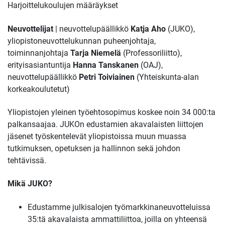
Harjoittelukoulujen määräykset
Neuvottelijat
| neuvottelupäällikkö
Katja Aho
(JUKO),
yliopistoneuvottelukunnan puheenjohtaja,
toiminnanjohtaja
Tarja Niemelä
(Professoriliitto),
erityisasiantuntija
Hanna Tanskanen
(OAJ),
neuvottelupäällikkö
Petri Toiviainen
(Yhteiskunta-alan
korkeakoulutetut)
Yliopistojen yleinen työehtosopimus koskee noin 34 000:ta
palkansaajaa. JUKOn edustamien akavalaisten liittojen
jäsenet työskentelevät yliopistoissa muun muassa
tutkimuksen, opetuksen ja hallinnon sekä johdon
tehtävissä.
Mikä JUKO?
Edustamme julkisalojen työmarkkinaneuvotteluissa
35:tä akavalaista ammattiliittoa, joilla on yhteensä