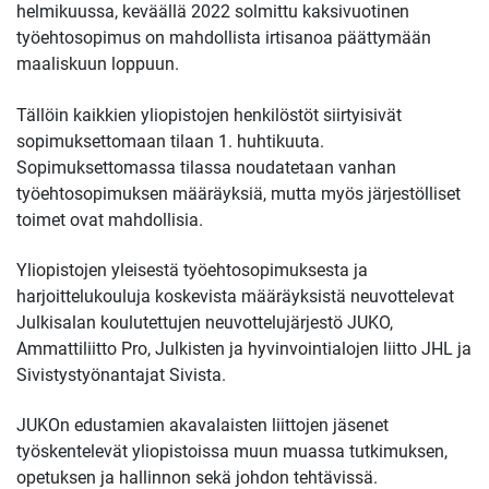
helmikuussa,
keväällä 2022 solmittu kaksivuotinen
työehtosopimus on mahdollista irtisanoa päättymään
maaliskuun loppuun.
Tällöin kaikkien yliopistojen henkilöstöt siirtyisivät
sopimuksettomaan tilaan 1. huhtikuuta.
Sopimuksettomassa tilassa noudatetaan vanhan
työehtosopimuksen määräyksiä, mutta myös järjestölliset
toimet ovat mahdollisia.
Yliopistojen yleisestä työehtosopimuksesta ja
harjoittelukouluja koskevista määräyksistä neuvottelevat
Julkisalan koulutettujen neuvottelujärjestö JUKO,
Ammattiliitto Pro, Julkisten ja hyvinvointialojen liitto JHL ja
Sivistystyönantajat Sivista.
JUKOn edustamien akavalaisten liittojen jäsenet
työskentelevät yliopistoissa muun muassa tutkimuksen,
opetuksen ja hallinnon sekä johdon tehtävissä.