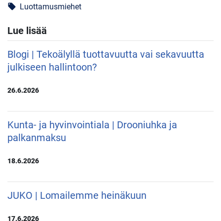
Luottamusmiehet
local_offer
Lue lisää
Blogi | Tekoälyllä tuottavuutta vai sekavuutta
julkiseen hallintoon?
26.6.2026
Kunta- ja hyvinvointiala | Drooniuhka ja
palkanmaksu
18.6.2026
JUKO | Lomailemme heinäkuun
17.6.2026