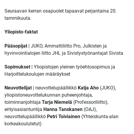
Seuraavan kerran osapuolet tapaavat perjantaina 20.
tammikuuta.
Yliopisto-faktat
Pääsopijat
| JUKO, Ammattiliitto Pro, Julkisten ja
hyvinvointialojen liitto JHL ja Sivistystyönantajat Sivista
Sopimukset
| Yliopistojen yleinen työehtosopimus ja
Harjoittelukoulujen määräykset
Neuvottelijat
| neuvottelupäällikkö
Katja Aho
(JUKO),
yliopistoneuvottelukunnan puheenjohtaja,
toiminnanjohtaja
Tarja Niemelä
(Professoriliitto),
erityisasiantuntija
Hanna Tanskanen
(OAJ),
neuvottelupäällikkö
Petri Toiviainen
(Yhteiskunta-alan
korkeakoulutetut)