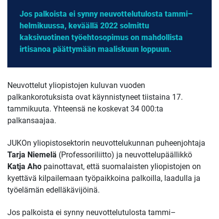
Jos palkoista ei synny neuvottelutulosta tammi–
helmikuussa, keväällä 2022 solmittu
kaksivuotinen työehtosopimus on mahdollista
irtisanoa päättymään maaliskuun loppuun.
Neuvottelut yliopistojen kuluvan vuoden
palkankorotuksista ovat käynnistyneet tiistaina 17.
tammikuuta. Yhteensä ne koskevat 34 000:ta
palkansaajaa.
JUKOn yliopistosektorin neuvottelukunnan puheenjohtaja
Tarja Niemelä
(Professoriliitto) ja neuvottelupäällikkö
Katja Aho
painottavat, että suomalaisten yliopistojen on
kyettävä kilpailemaan työpaikkoina palkoilla, laadulla ja
työelämän edelläkävijöinä.
Jos palkoista ei synny neuvottelutulosta tammi–