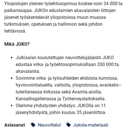
Yliopistojen yleinen työehtosopimus koskee noin 34 000:ta
palkansaajaa. JUKOn edustamien akavalaisten liittojen
jäsenet työskentelevät yliopistoissa muun muassa
tutkimuksen, opetuksen ja hallinnon sekä johdon
tehtävissä.
Mikä JUKO?
Julkisalan koulutettujen neuvottelujärjestö JUKO
edustaa virka- ja työehtosopimuksillaan 200 000:ta
akavalaista.
Sovimme virka- ja työsuhteiden ehdoista kunnissa,
hyvinvointialueilla, valtiolla, yliopistoissa, evankelis–
luterilaisessa kirkossa sekä Avainta-aloilla,
Kansallisgalleriassa ja Työterveyslaitoksella.
Olemme yhdistysten yhdistys: JUKOlla on 11
jäsenyhdistystä, joihin kuuluu 35 jäsenliittoa.
Asiasanat
Neuvottelut
Jukola-materiaali
local_offer
local_offer