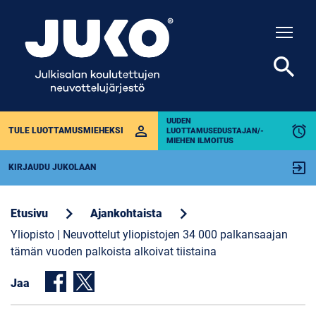
Togg
search
UUDEN
perm_identity
alarm
TULE LUOTTAMUSMIEHEKSI
LUOTTAMUSEDUSTAJAN/-
MIEHEN ILMOITUS
exit_to_app
KIRJAUDU JUKOLAAN
chevron_right
chevron_right
Etusivu
Ajankohtaista
Yliopisto | Neuvottelut yliopistojen 34 000 palkansaajan
tämän vuoden palkoista alkoivat tiistaina
Jaa