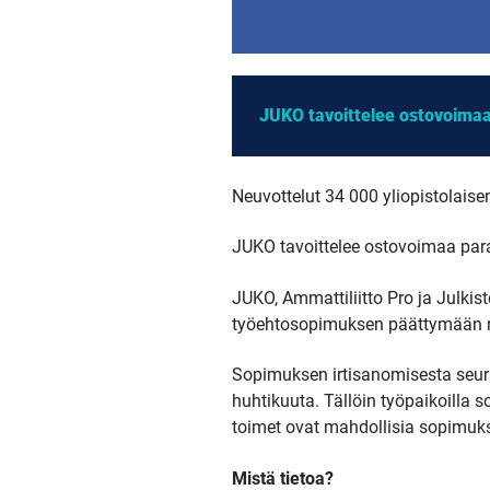
JUKO tavoittelee ostovoimaa
Neuvottelut 34 000 yliopistolaise
JUKO tavoittelee ostovoimaa par
JUKO, Ammattiliitto Pro ja Julkist
työehtosopimuksen päättymään 
Sopimuksen irtisanomisesta seuraa
huhtikuuta. Tällöin työpaikoilla 
toimet ovat mahdollisia sopimuk
Mistä tietoa?