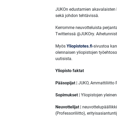
JUKOn edustamien akavalaisten li
sekä johdon tehtävissä.
Kerromme neuvotteluista perjanta
Twitterissä @JUKOry. Aihetunni
Myös
Yliopistotes.fi
-sivustoa kan
olennaisen yliopistojen työehtos
uutisista.
Yliopisto faktat
Pääsopijat
| JUKO, Ammattiliitto P
Sopimukset
| Yliopistojen ylein
Neuvottelijat
| neuvottelupäällik
(Professoriliitto), erityisasiantunt