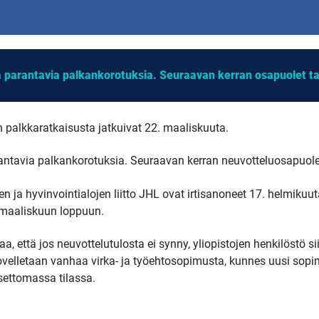
 parantavia palkankorotuksia. Seuraavan kerran osapuolet t
n palkkaratkaisusta jatkuivat 22. maaliskuuta.
antavia palkankorotuksia. Seuraavan kerran neuvotteluosapuole
en ja hyvinvointialojen liitto JHL ovat irtisanoneet 17. helmikuu
maaliskuun loppuun.
, että jos neuvottelutulosta ei synny, yliopistojen henkilöstö s
sovelletaan vanhaa virka- ja työehtosopimusta, kunnes uusi sopi
settomassa tilassa.