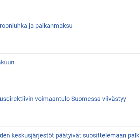
 Drooniuhka ja palkanmaksu
äkuun
usdirektiivin voimaantulo Suomessa viivästyy
iden keskusjärjestöt päätyivät suosittelemaan pa