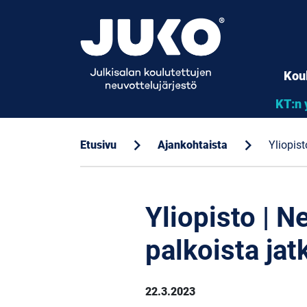
Kou
KT:n 
chevron_right
chevron_right
Etusivu
Ajankohtaista
Yliopist
Yliopisto | N
palkoista jat
22.3.2023