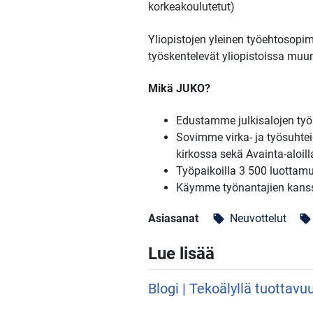
korkeakoulutetut)
Yliopistojen yleinen työehtosopi
työskentelevät yliopistoissa muu
Mikä JUKO?
Edustamme julkisalojen työm
Sovimme virka- ja työsuhteid
kirkossa sekä Avainta-aloill
Työpaikoilla 3 500 luottam
Käymme työnantajien kans
Asiasanat
Neuvottelut
local_offer
local_offer
Lue lisää
Blogi | Tekoälyllä tuottavu