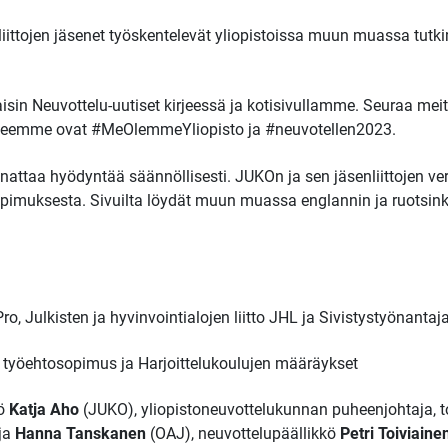
ittojen jäsenet työskentelevät yliopistoissa muun muassa tutk
isin Neuvottelu-uutiset kirjeessä ja kotisivullamme. Seuraa mei
steemme ovat #MeOlemmeYliopisto ja #neuvotellen2023.
nattaa hyödyntää säännöllisesti. JUKOn ja sen jäsenliittojen ve
opimuksesta. Sivuilta löydät muun muassa englannin ja ruotsink
ro, Julkisten ja hyvinvointialojen liitto JHL ja Sivistystyönantaja
en työehtosopimus ja Harjoittelukoulujen määräykset
kö
Katja Aho
(JUKO), yliopistoneuvottelukunnan puheenjohtaja, 
ija
Hanna Tanskanen
(OAJ), neuvottelupäällikkö
Petri Toiviaine