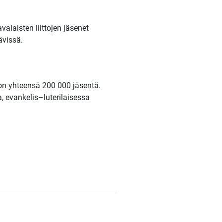
laisten liittojen jäsenet
ävissä.
 on yhteensä 200 000 jäsentä.
a, evankelis–luterilaisessa