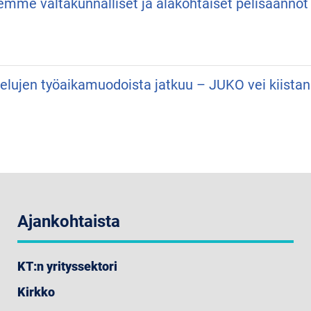
semme valtakunnalliset ja alakohtaiset pelisäännöt
velujen työaikamuodoista jatkuu – JUKO vei kiist
Ajankohtaista
KT:n yrityssektori
Kirkko