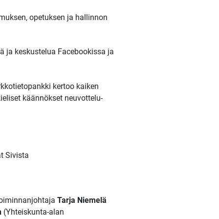
imuksen, opetuksen ja hallinnon
tä ja keskustelua Facebookissa ja
rkkotietopankki kertoo kaiken
ieliset käännökset neuvottelu-
t Sivista
toiminnanjohtaja
Tarja Niemelä
n
(Yhteiskunta-alan