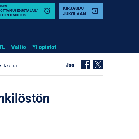
UDEN
KIRJAUDU
alarm
exit_to_app
UOTTAMUSEDUSTAJAN/-
JUKOLAAN
IEHEN ILMOITUS
TL
Valtio
Yliopistot
Jaa
iviikkona
enkilöstön