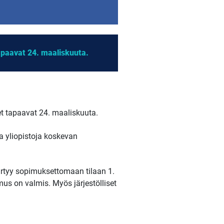
apaavat 24. maaliskuuta.
t tapaavat 24. maaliskuuta.
ta yliopistoja koskevan
iirtyy sopimuksettomaan tilaan 1.
mus on valmis. Myös järjestölliset