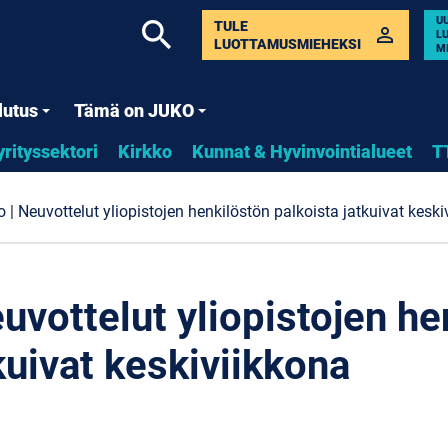
U
search
TULE
perm_identity
L
LUOTTAMUSMIEHEKSI
M
lutus
Tämä on JUKO
yrityssektori
Kirkko
Kunnat & Hyvinvointialueet
T
o | Neuvottelut yliopistojen henkilöstön palkoista jatkuivat kesk
euvottelut yliopistojen h
kuivat keskiviikkona