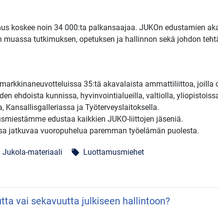
mus koskee noin 34 000:ta palkansaajaa. JUKOn edustamien akava
n muassa tutkimuksen, opetuksen ja hallinnon sekä johdon teht
arkkinaneuvotteluissa 35:tä akavalaista ammattiliittoa, joilla
en ehdoista kunnissa, hyvinvointialueilla, valtiolla, yliopistoiss
a, Kansallisgalleriassa ja Työterveyslaitoksella.
usmiestämme edustaa kaikkien JUKO-liittojen jäseniä.
sa jatkuvaa vuoropuhelua paremman työelämän puolesta.
Jukola-materiaali
Luottamusmiehet
local_offer
utta vai sekavuutta julkiseen hallintoon?