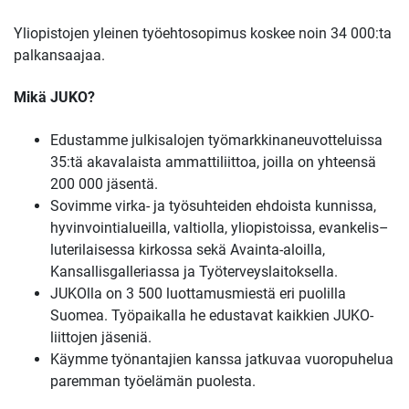
Yliopistojen yleinen työehtosopimus koskee noin 34 000:ta
palkansaajaa.
Mikä JUKO?
Edustamme julkisalojen työmarkkinaneuvotteluissa
35:tä akavalaista ammattiliittoa, joilla on yhteensä
200 000 jäsentä.
Sovimme virka- ja työsuhteiden ehdoista kunnissa,
hyvinvointialueilla, valtiolla, yliopistoissa, evankelis–
luterilaisessa kirkossa sekä Avainta-aloilla,
Kansallisgalleriassa ja Työterveyslaitoksella.
JUKOlla on 3 500 luottamusmiestä eri puolilla
Suomea. Työpaikalla he edustavat kaikkien JUKO-
liittojen jäseniä.
Käymme työnantajien kanssa jatkuvaa vuoropuhelua
paremman työelämän puolesta.