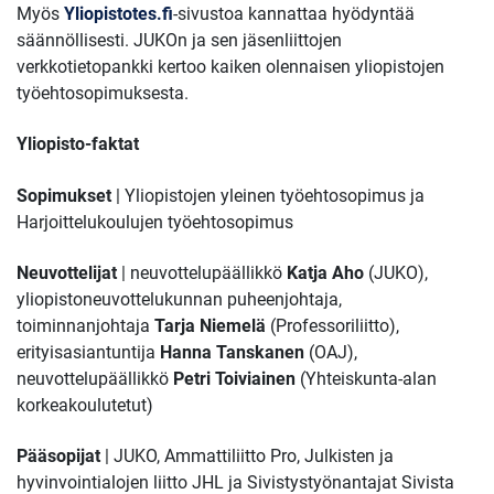
Myös
Yliopistotes.fi
-sivustoa kannattaa hyödyntää
säännöllisesti. JUKOn ja sen jäsenliittojen
verkkotietopankki kertoo kaiken olennaisen yliopistojen
työehtosopimuksesta.
Yliopisto-faktat
Sopimukset
| Yliopistojen yleinen työehtosopimus ja
Harjoittelukoulujen työehtosopimus
Neuvottelijat
| neuvottelupäällikkö
Katja Aho
(JUKO),
yliopistoneuvottelukunnan puheenjohtaja,
toiminnanjohtaja
Tarja Niemelä
(Professoriliitto),
erityisasiantuntija
Hanna Tanskanen
(OAJ),
neuvottelupäällikkö
Petri Toiviainen
(Yhteiskunta-alan
korkeakoulutetut)
Pääsopijat
| JUKO, Ammattiliitto Pro, Julkisten ja
hyvinvointialojen liitto JHL ja Sivistystyönantajat Sivista