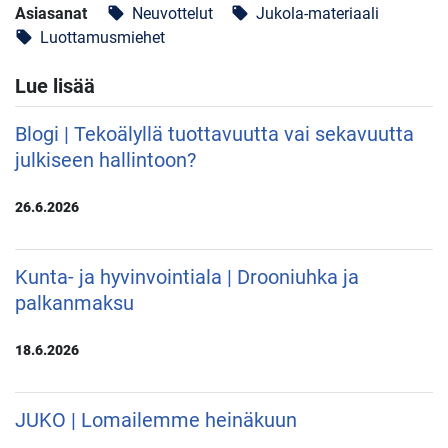
Asiasanat
Neuvottelut
Jukola-materiaali
local_offer
local_offer
Luottamusmiehet
local_offer
Lue lisää
Blogi | Tekoälyllä tuottavuutta vai sekavuutta
julkiseen hallintoon?
26.6.2026
Kunta- ja hyvinvointiala | Drooniuhka ja
palkanmaksu
18.6.2026
JUKO | Lomailemme heinäkuun