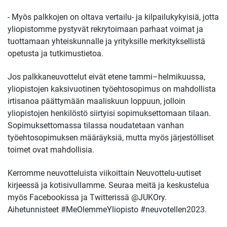
- Myös palkkojen on oltava vertailu- ja kilpailukykyisiä, jotta
yliopistomme pystyvät rekrytoimaan parhaat voimat ja
tuottamaan yhteiskunnalle ja yrityksille merkityksellistä
opetusta ja tutkimustietoa.
Jos palkkaneuvottelut eivät etene tammi–helmikuussa,
yliopistojen kaksivuotinen työehtosopimus on mahdollista
irtisanoa päättymään maaliskuun loppuun, jolloin
yliopistojen henkilöstö siirtyisi sopimuksettomaan tilaan.
Sopimuksettomassa tilassa noudatetaan vanhan
työehtosopimuksen määräyksiä, mutta myös järjestölliset
toimet ovat mahdollisia.
Kerromme neuvotteluista viikoittain Neuvottelu-uutiset
kirjeessä ja kotisivullamme. Seuraa meitä ja keskustelua
myös Facebookissa ja Twitterissä @JUKOry.
Aihetunnisteet #MeOlemmeYliopisto #neuvotellen2023.