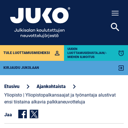
Togg
search
UUDEN
perm_identity
alarm
TULE LUOTTAMUSMIEHEKSI
LUOTTAMUSEDUSTAJAN/-
MIEHEN ILMOITUS
exit_to_app
KIRJAUDU JUKOLAAN
chevron_right
chevron_right
Etusivu
Ajankohtaista
Yliopisto | Yliopistopalkansaajat ja työnantaja alustivat
ensi tiistaina alkavia palkkaneuvotteluja
Jaa