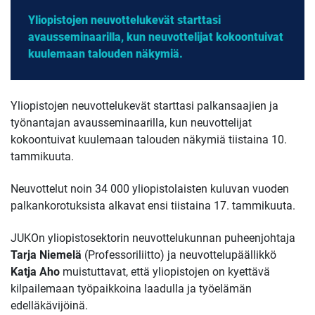
Yliopistojen neuvottelukevät starttasi
avausseminaarilla, kun neuvottelijat kokoontuivat
kuulemaan talouden näkymiä.
Yliopistojen neuvottelukevät starttasi palkansaajien ja
työnantajan avausseminaarilla, kun neuvottelijat
kokoontuivat kuulemaan talouden näkymiä tiistaina 10.
tammikuuta.
Neuvottelut noin 34 000 yliopistolaisten kuluvan vuoden
palkankorotuksista alkavat ensi tiistaina 17. tammikuuta.
JUKOn yliopistosektorin neuvottelukunnan puheenjohtaja
Tarja Niemelä
(Professoriliitto) ja neuvottelupäällikkö
Katja Aho
muistuttavat, että yliopistojen on kyettävä
kilpailemaan työpaikkoina laadulla ja työelämän
edelläkävijöinä.