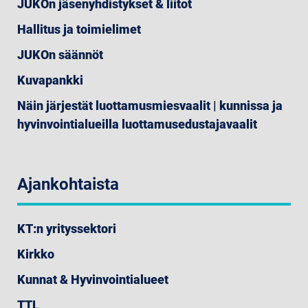
JUKOn jäsenyhdistykset & liitot
Hallitus ja toimielimet
JUKOn säännöt
Kuvapankki
Näin järjestät luottamusmiesvaalit | kunnissa ja
hyvinvointialueilla luottamusedustajavaalit
Ajankohtaista
KT:n yrityssektori
Kirkko
Kunnat & Hyvinvointialueet
TTL