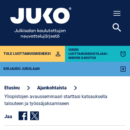
Togg
search
UUDEN
perm_identity
alarm
TULE LUOTTAMUSMIEHEKSI
LUOTTAMUSEDUSTAJAN/-
MIEHEN ILMOITUS
exit_to_app
KIRJAUDU JUKOLAAN
chevron_right
chevron_right
Etusivu
Ajankohtaista
Yliopistojen avausseminaari starttasi katsauksella
talouteen ja työssäjaksamiseen
Jaa