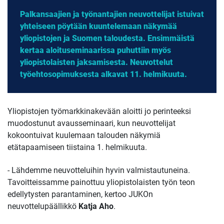
Palkansaajien ja työnantajien neuvottelijat istuivat
yhteiseen pöytään kuuntelemaan näkymää
yliopistojen ja Suomen taloudesta. Ensimmäistä
kertaa aloituseminaarissa puhuttiin myös
yliopistolaisten jaksamisesta. Neuvottelut
työehtosopimuksesta alkavat 11. helmikuuta.
Yliopistojen työmarkkinakevään aloitti jo perinteeksi
muodostunut avausseminaari, kun neuvottelijat
kokoontuivat kuulemaan talouden näkymiä
etätapaamiseen tiistaina 1. helmikuuta.
- Lähdemme neuvotteluihin hyvin valmistautuneina.
Tavoitteissamme painottuu yliopistolaisten työn teon
edellytysten parantaminen, kertoo JUKOn
neuvottelupäällikkö
Katja Aho
.