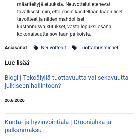
määriteltyjä etuuksia. Neuvottelut etenevät
tavallisesti niin, että ensin käsitellään laadulliset
tavoitteet ja niiden mahdolliset
kustannusvaikutukset, vasta lopuksi osana
kokonaisuutta sovitaan palkoista.
Asiasanat
Neuvottelut
Luottamusmiehet
local_offer
local_offer
Lue lisää
Blogi | Tekoälyllä tuottavuutta vai sekavuutta
julkiseen hallintoon?
26.6.2026
Kunta- ja hyvinvointiala | Drooniuhka ja
palkanmaksu