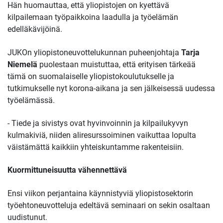
Hän huomauttaa, että yliopistojen on kyettävä
kilpailemaan työpaikkoina laadulla ja työelämän
edelläkävijöinä.
JUKOn yliopistoneuvottelukunnan puheenjohtaja
Tarja
Niemelä
puolestaan muistuttaa, että erityisen tärkeää
tämä on suomalaiselle yliopistokoulutukselle ja
tutkimukselle nyt korona-aikana ja sen jälkeisessä uudessa
työelämässä.
- Tiede ja sivistys ovat hyvinvoinnin ja kilpailukyvyn
kulmakiviä, niiden aliresurssoiminen vaikuttaa lopulta
väistämättä kaikkiin yhteiskuntamme rakenteisiin.
Kuormittuneisuutta vähennettävä
Ensi viikon perjantaina käynnistyviä yliopistosektorin
työehtoneuvotteluja edeltävä seminaari on sekin osaltaan
uudistunut.