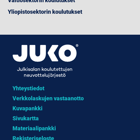
Valtiosektorin koulutukset
Yliopistosektorin koulutukset
Yhteystiedot
Verkkolaskujen vastaanotto
Kuvapankki
Sivukartta
Materiaalipankki
Rekisteriseloste