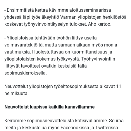
- Ensimmäistä kertaa kävimme aloitusseminaarissa
yhdessä läpi työeläkeyhtiö Varman yliopistojen henkilöstöä
koskevat työhyvinvointikyselyn tulokset, Aho kertoo.
- Yliopistoissa tehtävään työhön liittyy useita
voimavaratekijöitä, mutta samaan aikaan myös monia
vaatimuksia. Huolestuttavaa on kuormittuneisuus ja
yliopistolaisten kokemus työkyvystä. Työhyvinvointiin
liittyvät tavoitteet ovatkin keskeisiä tällä
sopimuskierroksella.
Neuvottelut yliopistojen työehtosopimuksesta alkavat 11.
helmikuuta.
Neuvottelut luupissa kaikilla kanavillamme
Kerromme sopimusneuvotteluista kotisivullamme. Seuraa
meitä ja keskustelua myös Facebookissa ja Twitterissä