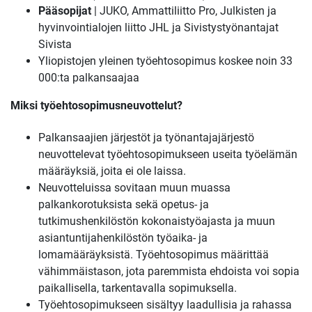
Pääsopijat
| JUKO, Ammattiliitto Pro, Julkisten ja
hyvinvointialojen liitto JHL ja Sivistystyönantajat
Sivista
Yliopistojen yleinen työehtosopimus koskee noin 33
000:ta palkansaajaa
Miksi työehtosopimusneuvottelut?
Palkansaajien järjestöt ja työnantajajärjestö
neuvottelevat työehtosopimukseen useita työelämän
määräyksiä, joita ei ole laissa.
Neuvotteluissa sovitaan muun muassa
palkankorotuksista sekä opetus- ja
tutkimushenkilöstön kokonaistyöajasta ja muun
asiantuntijahenkilöstön työaika- ja
lomamääräyksistä. Työehtosopimus määrittää
vähimmäistason, jota paremmista ehdoista voi sopia
paikallisella, tarkentavalla sopimuksella.
Työehtosopimukseen sisältyy laadullisia ja rahassa