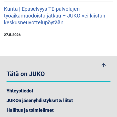
Kunta | Epäselvyys TE-palvelujen
työaikamuodoista jatkuu – JUKO vei kiistan
keskusneuvottelupöytään
27.5.2026
arrow_upwards
Tätä on JUKO
Yhteystiedot
JUKOn jäsenyhdistykset & liitot
Hallitus ja toimielimet