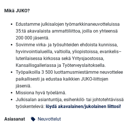
Mikä JUKO?
Edustamme julkisalojen työmarkkinaneuvotteluissa
35:tä akavalaista ammattiliittoa, joilla on yhteensä
200 000 jäsentä.
Sovimme virka- ja työsuhteiden ehdoista kunnissa,
hyvinvointialueilla, valtiolla, yliopistoissa, evankelis–
luterilaisessa kirkossa sekä Yritysjaostossa,
Kansallisgalleriassa ja Työterveyslaitoksella.
Työpaikoilla 3 500 luottamusmiestämme neuvottelee
paikallisesti ja edustaa kaikkien JUKO-liittojen
jäseniä.
Missiona hyvä työelämä.
Julkisalan asiantuntija, esihenkilö- tai johtotehtävissä
työskentelevä:
löydä akavalainen/jukolainen liittosi!
Asiasanat
Neuvottelut
local_offer