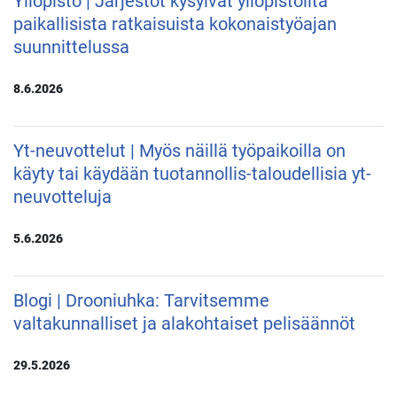
Yliopisto | Järjestöt kysyivät yliopistoilta
paikallisista ratkaisuista kokonaistyöajan
suunnittelussa
8.6.2026
Yt-neuvottelut | Myös näillä työpaikoilla on
käyty tai käydään tuotannollis-taloudellisia yt-
neuvotteluja
5.6.2026
Blogi | Drooniuhka: Tarvitsemme
valtakunnalliset ja alakohtaiset pelisäännöt
29.5.2026