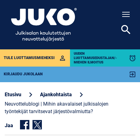
Togg
search
UUDEN
perm_identity
alarm
TULE LUOTTAMUSMIEHEKSI
LUOTTAMUSEDUSTAJAN/-
MIEHEN ILMOITUS
exit_to_app
KIRJAUDU JUKOLAAN
chevron_right
chevron_right
Etusivu
Ajankohtaista
Neuvottelublogi | Mihin akavalaiset julkisalojen
työntekijät tarvitsevat järjestövalmiutta?
Jaa