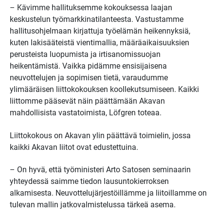
– Kävimme hallituksemme kokouksessa laajan
keskustelun työmarkkinatilanteesta. Vastustamme
hallitusohjelmaan kirjattuja työelämän heikennyksiä,
kuten lakisääteistä vientimallia, määräaikaisuuksien
perusteista luopumista ja irtisanomissuojan
heikentämistä. Vaikka pidämme ensisijaisena
neuvottelujen ja sopimisen tietä, varaudumme
ylimääräisen liittokokouksen koollekutsumiseen. Kaikki
liittomme pääsevät näin päättämään Akavan
mahdollisista vastatoimista, Löfgren toteaa.
Liittokokous on Akavan ylin päättävä toimielin, jossa
kaikki Akavan liitot ovat edustettuina.
– On hyvä, että työministeri Arto Satosen seminaarin
yhteydessä saimme tiedon lausuntokierroksen
alkamisesta. Neuvottelujärjestöillämme ja liitoillamme on
tulevan mallin jatkovalmistelussa tärkeä asema.