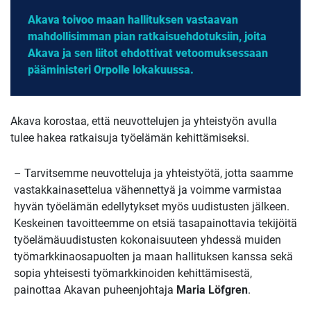
Akava toivoo maan hallituksen vastaavan
mahdollisimman pian ratkaisuehdotuksiin, joita
Akava ja sen liitot ehdottivat vetoomuksessaan
pääministeri Orpolle lokakuussa.
Akava korostaa, että neuvottelujen ja yhteistyön avulla
tulee hakea ratkaisuja työelämän kehittämiseksi.
– Tarvitsemme neuvotteluja ja yhteistyötä, jotta saamme
vastakkainasettelua vähennettyä ja voimme varmistaa
hyvän työelämän edellytykset myös uudistusten jälkeen.
Keskeinen tavoitteemme on etsiä tasapainottavia tekijöitä
työelämäuudistusten kokonaisuuteen yhdessä muiden
työmarkkinaosapuolten ja maan hallituksen kanssa sekä
sopia yhteisesti työmarkkinoiden kehittämisestä,
painottaa Akavan puheenjohtaja
Maria Löfgren
.