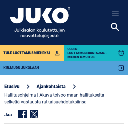
Togg
search
UUDEN
perm_identity
alarm
TULE LUOTTAMUSMIEHEKSI
LUOTTAMUSEDUSTAJAN/-
MIEHEN ILMOITUS
exit_to_app
KIRJAUDU JUKOLAAN
chevron_right
chevron_right
Etusivu
Ajankohtaista
Hallitusohjelma | Akava toivoo maan hallitukselta
selkeää vastausta ratkaisuehdotuksiinsa
Jaa