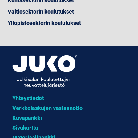
Kuntasektorin koulutukset
Valtiosektorin koulutukset
Yliopistosektorin koulutukset
Yhteystiedot
Verkkolaskujen vastaanotto
Kuvapankki
Sivukartta
Materiaalipankki