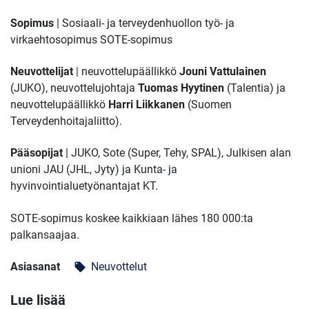
Sopimus
| Sosiaali- ja terveydenhuollon työ- ja
virkaehtosopimus SOTE-sopimus
Neuvottelijat
| neuvottelupäällikkö
Jouni Vattulainen
(JUKO),
neuvottelujohtaja
Tuomas Hyytinen
(Talentia) ja
neuvottelupäällikkö
Harri Liikkanen
(Suomen
Terveydenhoitajaliitto).
Pääsopijat
| JUKO, Sote (Super, Tehy, SPAL), Julkisen alan
unioni JAU (JHL, Jyty) ja Kunta- ja
hyvinvointialuetyönantajat KT.
SOTE-sopimus koskee kaikkiaan lähes 180 000:ta
palkansaajaa.
Asiasanat
Neuvottelut
local_offer
Lue lisää