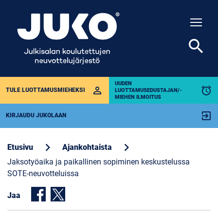
Togg
search
UUDEN
perm_identity
alarm
TULE LUOTTAMUSMIEHEKSI
LUOTTAMUSEDUSTAJAN/-
MIEHEN ILMOITUS
exit_to_app
KIRJAUDU JUKOLAAN
chevron_right
chevron_right
Etusivu
Ajankohtaista
Jaksotyöaika ja paikallinen sopiminen keskustelussa
SOTE-neuvotteluissa
Jaa