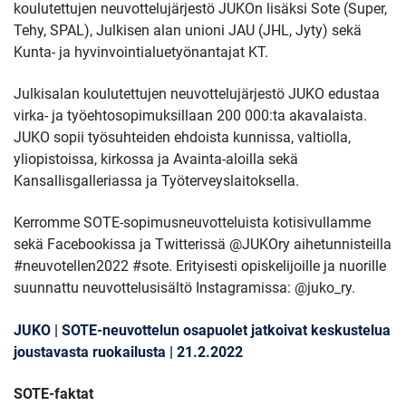
koulutettujen neuvottelujärjestö JUKOn lisäksi Sote (Super,
Tehy, SPAL), Julkisen alan unioni JAU (JHL, Jyty) sekä
Kunta- ja hyvinvointialuetyönantajat KT.
Julkisalan koulutettujen neuvottelujärjestö JUKO edustaa
virka- ja työehtosopimuksillaan 200 000:ta akavalaista.
JUKO sopii työsuhteiden ehdoista kunnissa, valtiolla,
yliopistoissa, kirkossa ja Avainta-aloilla sekä
Kansallisgalleriassa ja Työterveyslaitoksella.
Kerromme SOTE-sopimusneuvotteluista kotisivullamme
sekä Facebookissa ja Twitterissä @JUKOry aihetunnisteilla
#neuvotellen2022 #sote. Erityisesti opiskelijoille ja nuorille
suunnattu neuvottelusisältö Instagramissa: @juko_ry.
JUKO | SOTE-neuvottelun osapuolet jatkoivat keskustelua
joustavasta ruokailusta | 21.2.2022
SOTE-faktat