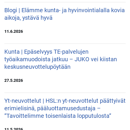
Blogi | Elämme kunta- ja hyvinvointialalla kovia
aikoja, ystävä hyvä
11.6.2026
Kunta | Epäselvyys TE-palvelujen
työaikamuodoista jatkuu – JUKO vei kiistan
keskusneuvottelupöytään
27.5.2026
Yt-neuvottelut | HSL:n yt-neuvottelut päättyivät
erimielisinä, pääluottamusedustaja –
”Tavoittelimme toisenlaista lopputulosta”
11.5.2026